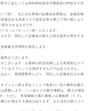
お取引にあたっては契約締結前交付書面及び約款を十分
ジ25倍）、法人のお客様の証拠金必要額は、金融先物
が別途定める為替リスク想定比率を乗じて得た額となり
い算出されるものです。
50％（レバレッジ2倍）となります。
りますが、預託した証拠金の額を上回る損失が発生する
、別途建玉管理料が発生します。
。
可能性がございます。
）がございます。お客様の約定結果による実質的なスプ
しているスプレッドを保証するものではありません。
ではなく、相場変動等により、預託した証拠金以上の損
。オプション料を支払うことで将来の一定の権利を購入
変動します。1Lotあたりの最大価格は、購入の場合
です。ただし、売却価格と購入価格には価格差（スプレ
で購入が成立する場合があります。また当社の負うリス