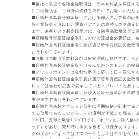
■当社の取扱う各種金融取引は、元本や利益を保証す
にご理解頂き、ご自身の責任と判断にてお願いいたし
■店頭外国為替証拠金取引における個人のお客様の証拠
取引業協会が算出した通貨ペアごとの為替リスク想定
ます。為替リスク想定比率とは、金融商品取引業等に関
■店頭暗号資産証拠金取引における証拠金必要額は、各
■店頭外国為替証拠金取引及び店頭暗号資産証拠金取
おそれがございます。
■各取引の取引手数料及び口座管理費は無料です。た
■店頭外国為替証拠金取引（みんなのシストレ）の投資助
■スワップポイントは金利情勢等に応じて日々変化す
■店頭外国為替証拠金取引及び店頭暗号資産証拠金取
レッドは当社が広告で表示しているスプレッドと必ず
■店頭外国為替証拠金取引及び店頭暗号資産証拠金取
失が発生するおそれがございます。
■店頭外国為替オプション取引は満期時刻が到来する
する取引であることから、その権利が消滅した場合、支
990円、売却の場合1,000円です。オプション購
ッド）があり、売却時に損失を被る可能性があります
クの度合いによっては注文の一部もしくは全部を受け