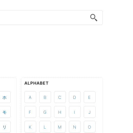
ALPHABET
ホ
A
B
C
D
E
モ
F
G
H
I
J
リ
K
L
M
N
O