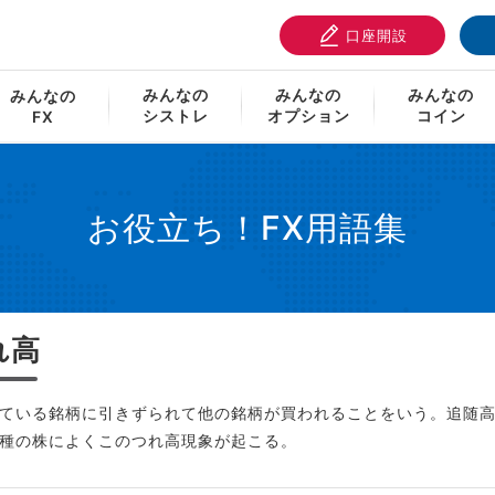
口座開設
つれ高
みんなの
みんなの
みんなの
みんなの
シストレ
オプション
コイン
FX
お役立ち！FX用語集
れ高
ている銘柄に引きずられて他の銘柄が買われることをいう。追随
種の株によくこのつれ高現象が起こる。