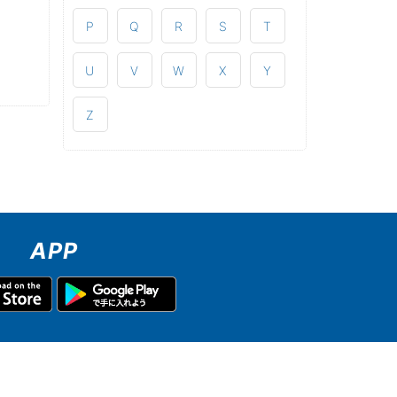
P
Q
R
S
T
U
V
W
X
Y
Z
APP