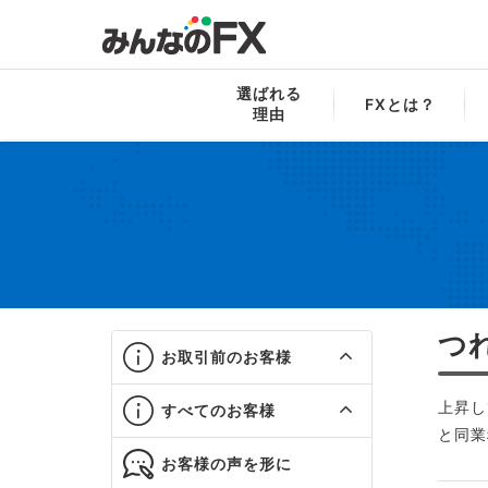
みんなのFX
お役立ち！FX用語集
ツ
選ばれる
FXとは？
理由
つ
お取引前のお客様
上昇し
すべてのお客様
と同業
お客様の声を形に