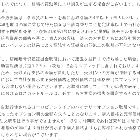
るものではなく、相場の変動等により損失が生ずる場合がございます。
ます。
金必要額は、各通貨のレートを基にお取引額の4％以上（最大レバレッ
比率を取引の額に乗じて得た額又は当該為替リスク想定比率以上で当社
する内閣府令第117条第31項第1号に規定される定量的計算モデルを用
暗号資産の価格を基に、個人のお客様、法人のお客様ともにお取引額の
引はレバレッジの効果により預託する証拠金の額以上の取引が可能とな
だし、店頭暗号資産証拠金取引において建玉を翌日まで持ち越した場合
言報酬は片道0.2Pips（税込）でありスプレッドに含まれております
るため、受取又は支払の金額が変動したり、受け払いの方向が逆転する
引において当社が提示する売付価格と買付価格には価格差（スプレッド
しも合致しない場合もございます。お取引に際して、当社が広告で表示
引におけるロスカットルールは、必ずしもお客様の損失を限定するもの
と自動行使されるヨーロピアンタイプのバイナリーオプション取引です
払ったオプション料の全額を失うこととなります。購入価格と売却価格は
入後の注文取消は行う事ができませんが、取引可能期間であれば売却は可能
。相場の変動により当社が提示する購入価格よりもお客様に不利な価格
付けられない場合がございます。