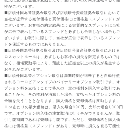
取又は支払の金額が変動したり、受け払いの方向が逆転する可能
性がございます。
■店頭外国為替証拠金取引及び店頭暗号資産証拠金取引において
当社が提示する売付価格と買付価格には価格差（スプレッド）が
ございます。お客様の約定結果による実質的なスプレッドは当社
が広告で表示しているスプレッドと必ずしも合致しない場合もご
ざいます。お取引に際して、当社が広告で表示しているスプレッ
ドを保証するものではありません。
■店頭外国為替証拠金取引及び店頭暗号資産証拠金取引における
ロスカットルールは、必ずしもお客様の損失を限定するものでは
なく、相場変動等により、預託した証拠金以上の損失が発生する
おそれがございます。
■店頭外国為替オプション取引は満期時刻が到来すると自動行使
されるヨーロピアンタイプのバイナリーオプション取引です。オ
プション料を支払うことで将来の一定の権利を購入する取引であ
ることから、その権利が消滅した場合、支払ったオプション料の
全額を失うこととなります。購入価格と売却価格は変動します。
1Lotあたりの最大価格は、購入の場合990円、売却の場合1,000円
です。オプション購入後の注文取消は行う事ができませんが、取
引可能期間であれば売却は可能です。ただし、売却価格と購入価
格には価格差（スプレッド）があり、売却時に損失を被る可能性