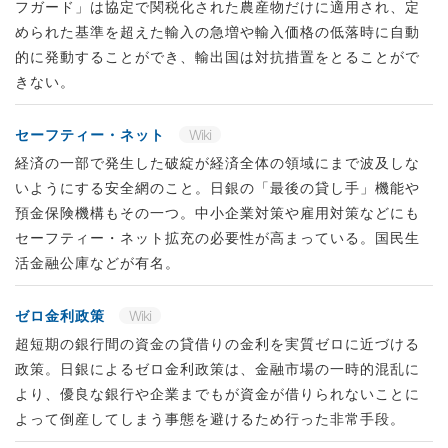
フガード」は協定で関税化された農産物だけに適用され、定
められた基準を超えた輸入の急増や輸入価格の低落時に自動
的に発動することができ、輸出国は対抗措置をとることがで
きない。
セーフティー・ネット
Wiki
経済の一部で発生した破綻が経済全体の領域にまで波及しな
いようにする安全網のこと。日銀の「最後の貸し手」機能や
預金保険機構もその一つ。中小企業対策や雇用対策などにも
セーフティー・ネット拡充の必要性が高まっている。国民生
活金融公庫などが有名。
ゼロ金利政策
Wiki
超短期の銀行間の資金の貸借りの金利を実質ゼロに近づける
政策。日銀によるゼロ金利政策は、金融市場の一時的混乱に
より、優良な銀行や企業までもが資金が借りられないことに
よって倒産してしまう事態を避けるため行った非常手段。