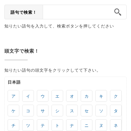
語句で検索！
知りたい語句を入力して、検索ボタンを押してください
頭文字で検索！
知りたい語句の頭文字をクリックしてて下さい。
日本語
ア
イ
ウ
エ
オ
カ
キ
ク
ケ
コ
サ
シ
ス
セ
ソ
タ
チ
ツ
テ
ト
ナ
ニ
ヌ
ネ