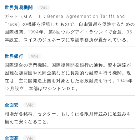
世界貿易機関
Wiki
ガット（ＧＡＴＴ：General Agreement on Tariffs and
Trade）の機能を増強したもので、自由貿易を促進するための
国際機関。1994年、第8回ウルグアイ・ラウンドで合意、95
年設立。スイスのジュネーブに常設事務所が置かれている。
世界銀行
Wiki
国際連合の専門機関。国際復興開発銀行の通称。資本調達が
困難な加盟国や民間企業などに長期的な融資を行う機関。現
在は、主に開発途上国を対象とした財政融資を行う。1945年
12月設立、本部はワシントンＤＣ。
全面安
Wiki
相場が各銘柄、セクター、もしくは各限月軒並みに足並みを
揃えて安くなること。
全面高
Wiki