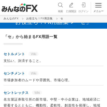
メニュー
検索
口座開設
ログイン
みんなのFX
お役立ち！FX用語集
セ
お役立ち！FX用語集 >「セ」
「セ」から始まるFX用語一覧
セトルメント
Wiki
支払い、決済すること。
センチメント
Wiki
市場参加者のムードや雰囲気、市場心理。
セントレックス
Wiki
名古屋証券取引所の新市場。中堅・中小企業は、地域経済に
密着するとともに、機動性、柔軟性、創造性を発揮し、地域