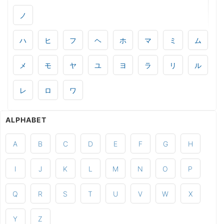
ノ
ハ
ヒ
フ
ヘ
ホ
マ
ミ
ム
メ
モ
ヤ
ユ
ヨ
ラ
リ
ル
レ
ロ
ワ
ALPHABET
A
B
C
D
E
F
G
H
I
J
K
L
M
N
O
P
Q
R
S
T
U
V
W
X
Y
Z