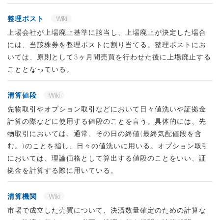
整理ポスト
Wiki
上場会社が上場廃止基準に該当し、上場廃止が決定した場合
には、当該株券を整理ポストに割り当てる。整理ポストにお
いては、原則として3ヶ月間売買を行わせた後に上場廃止する
こととなっている。
清算値段
Wiki
先物取引やオプション取引などにおいて日々値洗いや証拠金
計算の際などに使用する値段のことを言う。具体的には、先
物取引においては、通常、その日の終値(最終気配値段を含
む。)のことを指し、日々の値洗いに用いる。オプション取引
においては、理論価格として算出する値段のことをいい、証
拠金を計算する際に用いている。
清算機関
Wiki
市場で成立した売買について、決済数量確定のための計算な