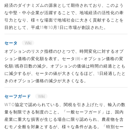
経済のダイナミズムの源泉として期待されており、このよう
な中堅・中小企業が活躍することで、地域経済の活性化の牽
引力となり、様々な場面で地域社会に大きく貢献することを
目的として、平成11年10月1日に市場が創設された。
セータ
Wiki
オプションのリスク指標のひとつで、時間変化に対するオプ
ション価格の変化額を表す。セータ(θ)=オプション価格の変
化額/残存日数の減少。オプションの価値は時間の経過ととも
に減少するが、セータの値が大きくなるほど、1日経過したと
きのオプション価格の減少が大きくなる。
セーフガード
Wiki
WTO協定で認められている、関税を引き上げたり、輸入の数
量を制限できる制度のこと。「一般セーフガード」は、国内
産業に重大な損害が生じる場合に限り認められ、農産物を含
むモノ全般を対象とするが、様々な条件がある。「特別セー