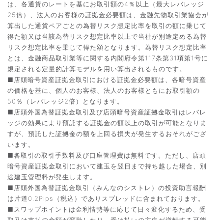
は、各通貨のレートを基にお取引額の4％以上（最大レバレッジ
25倍）、法人のお客様の証拠金必要額は、金融先物取引業協会が
算出した通貨ペアごとの為替リスク想定比率を取引の額に乗じて
得た額又は当該為替リスク想定比率以上で当社が別途定める為替
リスク想定比率を乗じて得た額となります。為替リスク想定比率
とは、金融商品取引業等に関する内閣府令第117条第31項第1号に
規定される定量的計算モデルを用い算出されるものです。
■店頭暗号資産証拠金取引における証拠金必要額は、各暗号資産
の価格を基に、個人のお客様、法人のお客様ともにお取引額の
50％（レバレッジ2倍）となります。
■店頭外国為替証拠金取引及び店頭暗号資産証拠金取引はレバレ
ッジの効果により預託する証拠金の額以上の取引が可能となりま
すが、預託した証拠金の額を上回る損失が発生するおそれがござ
います。
■各取引の取引手数料及び口座管理費は無料です。ただし、店頭
暗号資産証拠金取引において建玉を翌日まで持ち越した場合、別
途建玉管理料が発生します。
■店頭外国為替証拠金取引（みんなのシストレ）の投資助言報酬
は片道0.2Pips（税込）でありスプレッドに含まれております。
■スワップポイントは金利情勢等に応じて日々変化するため、受