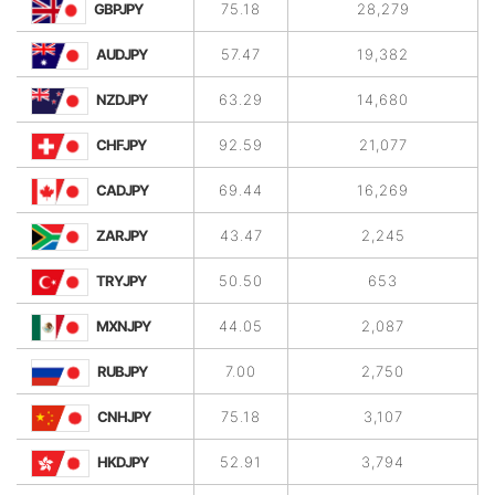
GBPJPY
75.18
28,279
AUDJPY
57.47
19,382
NZDJPY
63.29
14,680
CHFJPY
92.59
21,077
CADJPY
69.44
16,269
ZARJPY
43.47
2,245
TRYJPY
50.50
653
MXNJPY
44.05
2,087
RUBJPY
7.00
2,750
CNHJPY
75.18
3,107
HKDJPY
52.91
3,794