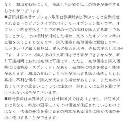
なく、相場変動等により、預託した証拠金以上の損失が発生する
おそれがございます。
■店頭外国為替オプション取引は満期時刻が到来すると自動行使
されるヨーロピアンタイプのバイナリーオプション取引です。オ
プション料を支払うことで将来の一定の権利を購入する取引であ
ることから、その権利が消滅した場合、支払ったオプション料の
全額を失うこととなります。購入価格と売却価格は変動します。
1Lotあたりの最大価格は、購入の場合990円、売却の場合1,000円
です。オプション購入後の注文取消は行う事ができませんが、取
引可能期間であれば売却は可能です。ただし、売却価格と購入価
格には価格差（スプレッド）があり、売却時に損失を被る可能性
があります。相場の変動により当社が提示する購入価格よりもお
客様に不利な価格で購入が成立する場合があります。また当社の
負うリスクの度合いによっては注文の一部もしくは全部を受け付
けられない場合がございます。
■暗号資産は本邦通貨または外国通貨ではありません。法定通貨
とは異なり、特定の国等によりその価値が保証されているもので
はなく、代価の弁済を受ける者の同意がある場合に限り代価の弁
済に使用することができます。