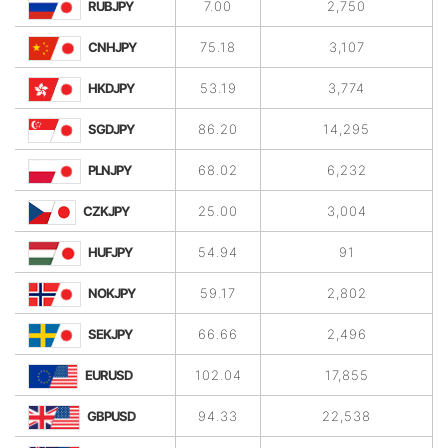
RUBJPY
7.00
2,750
CNHJPY
75.18
3,107
HKDJPY
53.19
3,774
SGDJPY
86.20
14,295
PLNJPY
68.02
6,232
CZKJPY
25.00
3,004
HUFJPY
54.94
91
NOKJPY
59.17
2,802
SEKJPY
66.66
2,496
EURUSD
102.04
17,855
GBPUSD
94.33
22,538