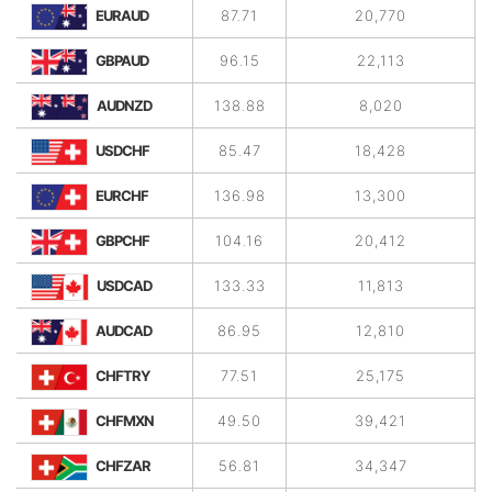
EURAUD
87.71
20,770
GBPAUD
96.15
22,113
AUDNZD
138.88
8,020
USDCHF
85.47
18,428
EURCHF
136.98
13,300
GBPCHF
104.16
20,412
USDCAD
133.33
11,813
AUDCAD
86.95
12,810
CHFTRY
77.51
25,175
CHFMXN
49.50
39,421
CHFZAR
56.81
34,347