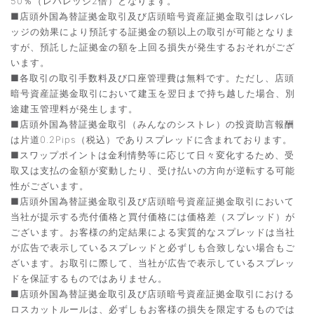
50％（レバレッジ2倍）となります。
■店頭外国為替証拠金取引及び店頭暗号資産証拠金取引はレバレ
ッジの効果により預託する証拠金の額以上の取引が可能となりま
すが、預託した証拠金の額を上回る損失が発生するおそれがござ
います。
■各取引の取引手数料及び口座管理費は無料です。ただし、店頭
暗号資産証拠金取引において建玉を翌日まで持ち越した場合、別
途建玉管理料が発生します。
■店頭外国為替証拠金取引（みんなのシストレ）の投資助言報酬
は片道0.2Pips（税込）でありスプレッドに含まれております。
■スワップポイントは金利情勢等に応じて日々変化するため、受
取又は支払の金額が変動したり、受け払いの方向が逆転する可能
性がございます。
■店頭外国為替証拠金取引及び店頭暗号資産証拠金取引において
当社が提示する売付価格と買付価格には価格差（スプレッド）が
ございます。お客様の約定結果による実質的なスプレッドは当社
が広告で表示しているスプレッドと必ずしも合致しない場合もご
ざいます。お取引に際して、当社が広告で表示しているスプレッ
ドを保証するものではありません。
■店頭外国為替証拠金取引及び店頭暗号資産証拠金取引における
ロスカットルールは、必ずしもお客様の損失を限定するものでは