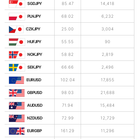
SGDJPY
85.47
14,418
PLNJPY
68.02
6,232
CZKJPY
25.00
3,004
HUFJPY
55.55
90
NOKJPY
58.82
2,819
SEKJPY
66.66
2,496
EURUSD
102.04
17,855
GBPUSD
98.03
21,688
AUDUSD
71.94
15,484
NZDUSD
72.99
12,729
EURGBP
161.29
11,296