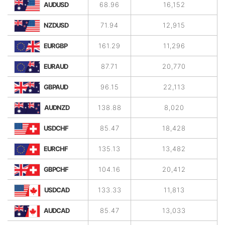
AUDUSD
68.96
16,152
NZDUSD
71.94
12,915
EURGBP
161.29
11,296
EURAUD
87.71
20,770
GBPAUD
96.15
22,113
AUDNZD
138.88
8,020
USDCHF
85.47
18,428
EURCHF
135.13
13,482
GBPCHF
104.16
20,412
USDCAD
133.33
11,813
AUDCAD
85.47
13,033