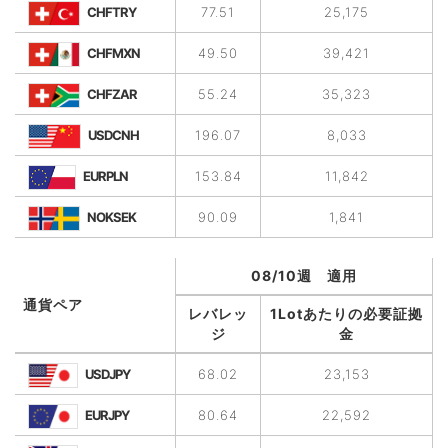
CHFTRY
77.51
25,175
CHFMXN
49.50
39,421
CHFZAR
55.24
35,323
USDCNH
196.07
8,033
EURPLN
153.84
11,842
NOKSEK
90.09
1,841
08/10週 適用
通貨ペア
レバレッ
1Lotあたりの必要証拠
ジ
金
USDJPY
68.02
23,153
EURJPY
80.64
22,592