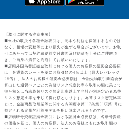
【取引に関する注意事項】
■当社の取扱う各種金融取引は、元本や利益を保証するものでは
なく、相場の変動等により損失が生ずる場合がございます。お取
引にあたっては契約締結前交付書面及び約款を十分にご理解頂
き、ご自身の責任と判断にてお願いいたします。
■店頭外国為替証拠金取引における個人のお客様の証拠金必要額
は、各通貨のレートを基にお取引額の4％以上（最大レバレッジ
25倍）、法人のお客様の証拠金必要額は、金融先物取引業協会が
算出した通貨ペアごとの為替リスク想定比率を取引の額に乗じて
得た額又は当該為替リスク想定比率以上で当社が別途定める為替
リスク想定比率を乗じて得た額となります。為替リスク想定比率
とは、金融商品取引業等に関する内閣府令第117条第31項第1号に
規定される定量的計算モデルを用い算出されるものです。
■店頭暗号資産証拠金取引における証拠金必要額は、各暗号資産
の価格を基に、個人のお客様、法人のお客様ともにお取引額の