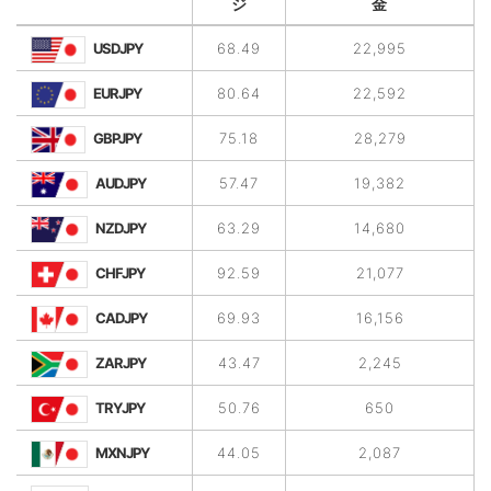
ジ
金
USDJPY
68.49
22,995
EURJPY
80.64
22,592
GBPJPY
75.18
28,279
AUDJPY
57.47
19,382
NZDJPY
63.29
14,680
CHFJPY
92.59
21,077
CADJPY
69.93
16,156
ZARJPY
43.47
2,245
TRYJPY
50.76
650
MXNJPY
44.05
2,087