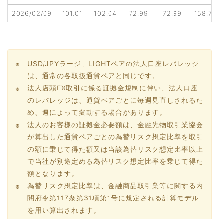
2026/02/09
101.01
102.04
72.99
72.99
158.73
USD/JPYラージ、LIGHTペアの法人口座レバレッジ
は、通常の各取扱通貨ペアと同じです。
法人店頭FX取引に係る証拠金規制に伴い、法人口座
のレバレッジは、通貨ペアごとに毎週見直しされるた
め、週によって変動する場合があります。
法人のお客様の証拠金必要額は、金融先物取引業協会
が算出した通貨ペアごとの為替リスク想定比率を取引
の額に乗じて得た額又は当該為替リスク想定比率以上
で当社が別途定める為替リスク想定比率を乗じて得た
額となります。
為替リスク想定比率は、金融商品取引業等に関する内
閣府令第117条第31項第1号に規定される計算モデル
を用い算出されます。