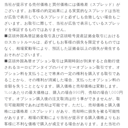
当社が提示する売付価格と買付価格には価格差（スプレッド）が
ございます。お客様の約定結果による実質的なスプレッドは当社
が広告で表示しているスプレッドと必ずしも合致しない場合もご
ざいます。お取引に際して、当社が広告で表示しているスプレッ
ドを保証するものではありません。
■店頭外国為替証拠金取引及び店頭暗号資産証拠金取引における
ロスカットルールは、必ずしもお客様の損失を限定するものでは
なく、相場変動等により、預託した証拠金以上の損失が発生する
おそれがございます。
■店頭外国為替オプション取引は満期時刻が到来すると自動行使
されるヨーロピアンタイプのバイナリーオプション取引です。オ
プション料を支払うことで将来の一定の権利を購入する取引であ
ることから、その権利が消滅した場合、支払ったオプション料の
全額を失うこととなります。購入価格と売却価格は変動します。
1Lotあたりの最大価格は、購入の場合990円、売却の場合1,000円
です。オプション購入後の注文取消は行う事ができませんが、取
引可能期間であれば売却は可能です。ただし、売却価格と購入価
格には価格差（スプレッド）があり、売却時に損失を被る可能性
があります。相場の変動により当社が提示する購入価格よりもお
客様に不利な価格で購入が成立する場合があります。また当社の