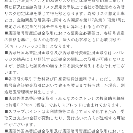
算出した通貨ペアごとの為替リスク想定比率を取引の額に乗じて
得た額又は当該為替リスク想定比率以上で当社が別途定める為替
リスク想定比率を乗じて得た額となります。為替リスク想定比率
とは、金融商品取引業等に関する内閣府令第117条第31項第1号に
規定される定量的計算モデルを用い算出されるものです。
■店頭暗号資産証拠金取引における証拠金必要額は、各暗号資産
の価格を基に、個人のお客様、法人のお客様ともにお取引額の
50％（レバレッジ2倍）となります。
■店頭外国為替証拠金取引及び店頭暗号資産証拠金取引はレバレ
ッジの効果により預託する証拠金の額以上の取引が可能となりま
すが、預託した証拠金の額を上回る損失が発生するおそれがござ
います。
■各取引の取引手数料及び口座管理費は無料です。ただし、店頭
暗号資産証拠金取引において建玉を翌日まで持ち越した場合、別
途建玉管理料が発生します。
■店頭外国為替証拠金取引（みんなのシストレ）の投資助言報酬
は片道0.2Pips（税込）でありスプレッドに含まれております。
■スワップポイントは金利情勢等に応じて日々変化するため、受
取又は支払の金額が変動したり、受け払いの方向が逆転する可能
性がございます。
■店頭外国為替証拠金取引及び店頭暗号資産証拠金取引において