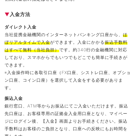
▼
入金方法
ダイレクト入金
当社提携金融機関のインターネットバンキング口座から、
ほ
ぼリアルタイムで入金
ができます。入金にかかる
振込手数料
はすべて無料（当社負担）
です。約340行の金融機関に対応
しており、スマホからでもいつでもどこでも簡単に手続きが
できます。
※入金操作時に各取引口座（FX口座、シストレ口座、オプショ
ン口座、コイン口座）を選択して入金をする必要がありま
す。
振込入金
銀行窓口、ATM等からお振込にてご入金いただけます。振込
先口座は、お客様専用の証拠金入金用口座となり、マイペー
ジにログイン後、【入金】画面よりお手続きください。振込
手数料はお客様のご負担となり、口座への反映にもお時間を