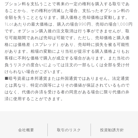
プション料を支払うことで将来の一定の権利を購入する取引であ
ることから、その権利が消滅した場合、支払ったオプション料の
全額を失うこととなります。購入価格と売却価格は変動します。
1Lotあたりの最大価格は、購入の場合990円、売却の場合1,000円
です。オプション購入後の注文取消は行う事ができませんが、取
引可能期間であれば売却は可能です。ただし、売却価格と購入価
格には価格差（スプレッド）があり、売却時に損失を被る可能性
があります。相場の変動により当社が提示する購入価格よりもお
客様に不利な価格で購入が成立する場合があります。また当社の
負うリスクの度合いによっては注文の一部もしくは全部を受け付
けられない場合がございます。
■暗号資産は本邦通貨または外国通貨ではありません。法定通貨
とは異なり、特定の国等によりその価値が保証されているもので
はなく、代価の弁済を受ける者の同意がある場合に限り代価の弁
済に使用することができます。
会社概要
取引のリスク
投資勧誘方針