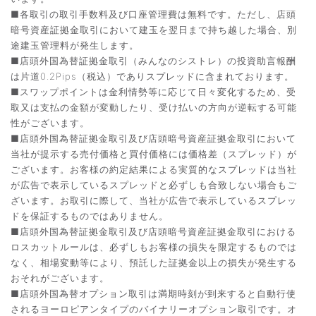
■各取引の取引手数料及び口座管理費は無料です。ただし、店頭
暗号資産証拠金取引において建玉を翌日まで持ち越した場合、別
途建玉管理料が発生します。
■店頭外国為替証拠金取引（みんなのシストレ）の投資助言報酬
は片道0.2Pips（税込）でありスプレッドに含まれております。
■スワップポイントは金利情勢等に応じて日々変化するため、受
取又は支払の金額が変動したり、受け払いの方向が逆転する可能
性がございます。
■店頭外国為替証拠金取引及び店頭暗号資産証拠金取引において
当社が提示する売付価格と買付価格には価格差（スプレッド）が
ございます。お客様の約定結果による実質的なスプレッドは当社
が広告で表示しているスプレッドと必ずしも合致しない場合もご
ざいます。お取引に際して、当社が広告で表示しているスプレッ
ドを保証するものではありません。
■店頭外国為替証拠金取引及び店頭暗号資産証拠金取引における
ロスカットルールは、必ずしもお客様の損失を限定するものでは
なく、相場変動等により、預託した証拠金以上の損失が発生する
おそれがございます。
■店頭外国為替オプション取引は満期時刻が到来すると自動行使
されるヨーロピアンタイプのバイナリーオプション取引です。オ