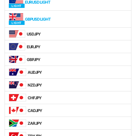
EURUSD LIGHT
GBPUSD LIGHT
USDJPY
EURJPY
GBPJPY
AUDJPY
NZDJPY
CHFJPY
CADJPY
ZARJPY
TRYJPY