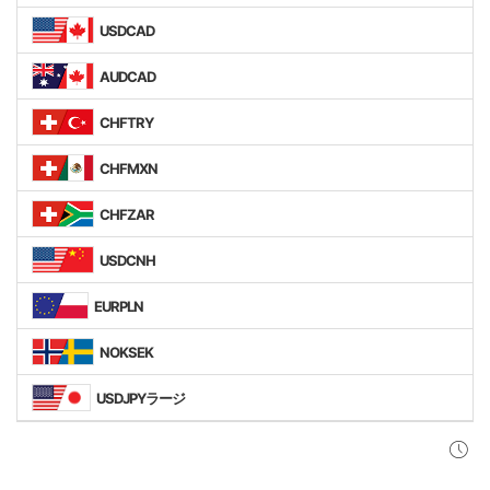
USDCAD
AUDCAD
CHFTRY
CHFMXN
CHFZAR
USDCNH
EURPLN
NOKSEK
USDJPYラージ