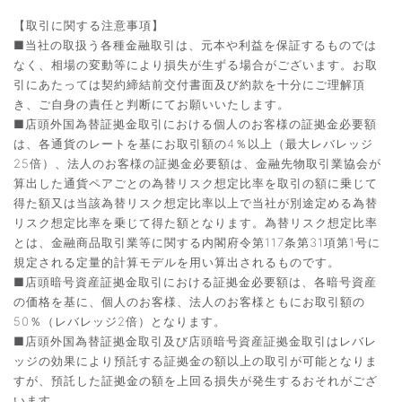
【取引に関する注意事項】
■当社の取扱う各種金融取引は、元本や利益を保証するものでは
なく、相場の変動等により損失が生ずる場合がございます。お取
引にあたっては契約締結前交付書面及び約款を十分にご理解頂
き、ご自身の責任と判断にてお願いいたします。
■店頭外国為替証拠金取引における個人のお客様の証拠金必要額
は、各通貨のレートを基にお取引額の4％以上（最大レバレッジ
25倍）、法人のお客様の証拠金必要額は、金融先物取引業協会が
算出した通貨ペアごとの為替リスク想定比率を取引の額に乗じて
得た額又は当該為替リスク想定比率以上で当社が別途定める為替
リスク想定比率を乗じて得た額となります。為替リスク想定比率
とは、金融商品取引業等に関する内閣府令第117条第31項第1号に
規定される定量的計算モデルを用い算出されるものです。
■店頭暗号資産証拠金取引における証拠金必要額は、各暗号資産
の価格を基に、個人のお客様、法人のお客様ともにお取引額の
50％（レバレッジ2倍）となります。
■店頭外国為替証拠金取引及び店頭暗号資産証拠金取引はレバレ
ッジの効果により預託する証拠金の額以上の取引が可能となりま
すが、預託した証拠金の額を上回る損失が発生するおそれがござ
います。