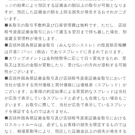
ッジの効果により預託する証拠金の額以上の取引が可能となりま
すが、預託した証拠金の額を上回る損失が発生するおそれがござ
います。
■各取引の取引手数料及び口座管理費は無料です。ただし、店頭
暗号資産証拠金取引において建玉を翌日まで持ち越した場合、別
途建玉管理料が発生します。
■店頭外国為替証拠金取引（みんなのシストレ）の投資助言報酬
は片道0.2Pips（税込）でありスプレッドに含まれております。
■スワップポイントは金利情勢等に応じて日々変化するため、受
取又は支払の金額が変動したり、受け払いの方向が逆転する可能
性がございます。
■店頭外国為替証拠金取引及び店頭暗号資産証拠金取引において
当社が提示する売付価格と買付価格には価格差（スプレッド）が
ございます。お客様の約定結果による実質的なスプレッドは当社
が広告で表示しているスプレッドと必ずしも合致しない場合もご
ざいます。お取引に際して、当社が広告で表示しているスプレッ
ドを保証するものではありません。
■店頭外国為替証拠金取引及び店頭暗号資産証拠金取引における
ロスカットルールは、必ずしもお客様の損失を限定するものでは
なく、相場変動等により、預託した証拠金以上の損失が発生する