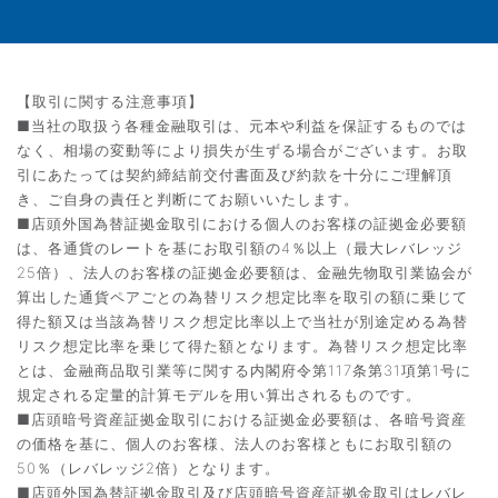
【取引に関する注意事項】
■当社の取扱う各種金融取引は、元本や利益を保証するものでは
なく、相場の変動等により損失が生ずる場合がございます。お取
引にあたっては契約締結前交付書面及び約款を十分にご理解頂
き、ご自身の責任と判断にてお願いいたします。
■店頭外国為替証拠金取引における個人のお客様の証拠金必要額
は、各通貨のレートを基にお取引額の4％以上（最大レバレッジ
25倍）、法人のお客様の証拠金必要額は、金融先物取引業協会が
算出した通貨ペアごとの為替リスク想定比率を取引の額に乗じて
得た額又は当該為替リスク想定比率以上で当社が別途定める為替
リスク想定比率を乗じて得た額となります。為替リスク想定比率
とは、金融商品取引業等に関する内閣府令第117条第31項第1号に
規定される定量的計算モデルを用い算出されるものです。
■店頭暗号資産証拠金取引における証拠金必要額は、各暗号資産
の価格を基に、個人のお客様、法人のお客様ともにお取引額の
50％（レバレッジ2倍）となります。
■店頭外国為替証拠金取引及び店頭暗号資産証拠金取引はレバレ