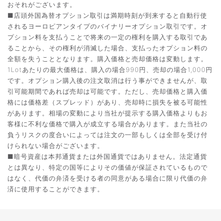
おそれがございます。
■店頭外国為替オプション取引は満期時刻が到来すると自動行使
されるヨーロピアンタイプのバイナリーオプション取引です。オ
プション料を支払うことで将来の一定の権利を購入する取引であ
ることから、その権利が消滅した場合、支払ったオプション料の
全額を失うこととなります。購入価格と売却価格は変動します。
1Lotあたりの最大価格は、購入の場合990円、売却の場合1,000円
です。オプション購入後の注文取消は行う事ができませんが、取
引可能期間であれば売却は可能です。ただし、売却価格と購入価
格には価格差（スプレッド）があり、売却時に損失を被る可能性
があります。相場の変動により当社が提示する購入価格よりもお
客様に不利な価格で購入が成立する場合があります。また当社の
負うリスクの度合いによっては注文の一部もしくは全部を受け付
けられない場合がございます。
■暗号資産は本邦通貨または外国通貨ではありません。法定通貨
とは異なり、特定の国等によりその価値が保証されているもので
はなく、代価の弁済を受ける者の同意がある場合に限り代価の弁
済に使用することができます。