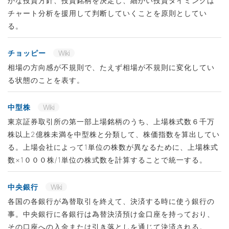
かな投資方針、投資銘柄を決定し、細かい投資タイミングは
チャート分析を援用して判断していくことを原則としてい
る。
チョッピー
Wiki
相場の方向感が不規則で、たえず相場が不規則に変化してい
る状態のことを表す。
中型株
Wiki
東京証券取引所の第一部上場銘柄のうち、上場株式数６千万
株以上2億株未満を中型株と分類して、株価指数を算出してい
る。上場会社によって1単位の株数が異なるために、上場株式
数×1０００株/1単位の株式数を計算することで統一する。
中央銀行
Wiki
各国の各銀行が為替取引を終えて、決済する時に使う銀行の
事。中央銀行に各銀行は為替決済預け金口座を持っており、
その口座への入金または引き落としを通じて決済される。