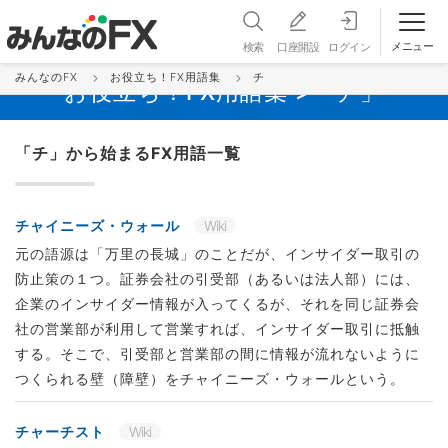
メニュー
検索
口座開設
ログイン
みんなのFX
お役立ち！FX用語集
チ
お役立ち！FX用語集 >「チ」
「チ」から始まるFX用語一覧
チャイニーズ・ウォール
Wiki
元の語源は「万里の長城」のことだが、インサイダー取引の
防止策の１つ。証券会社の引受部（あるいは法人部）には、
企業のインサイダー情報が入ってくるが、それを同じ証券会
社の営業部が利用して営業すれば、インサイダー取引に抵触
する。そこで、引受部と営業部の間に情報が流れないように
つくられる壁（障壁）をチャイニーズ・ウォールという。
チャーチスト
Wiki