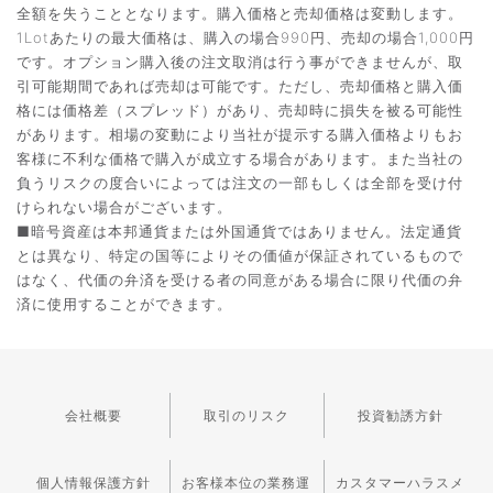
全額を失うこととなります。購入価格と売却価格は変動します。
1Lotあたりの最大価格は、購入の場合990円、売却の場合1,000円
です。オプション購入後の注文取消は行う事ができませんが、取
引可能期間であれば売却は可能です。ただし、売却価格と購入価
格には価格差（スプレッド）があり、売却時に損失を被る可能性
があります。相場の変動により当社が提示する購入価格よりもお
客様に不利な価格で購入が成立する場合があります。また当社の
負うリスクの度合いによっては注文の一部もしくは全部を受け付
けられない場合がございます。
■暗号資産は本邦通貨または外国通貨ではありません。法定通貨
とは異なり、特定の国等によりその価値が保証されているもので
はなく、代価の弁済を受ける者の同意がある場合に限り代価の弁
済に使用することができます。
会社概要
取引のリスク
投資勧誘方針
個人情報保護方針
お客様本位の業務運
カスタマーハラスメ