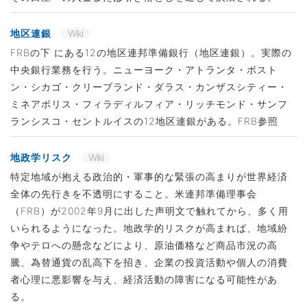
地区連銀
Wiki
FRBの下 にある12の地区連邦準備銀行（地区連銀）。実際の
中央銀行業務を行う。ニューヨーク・アトランタ・ボスト
ン・シカゴ・クリーブランド・ダラス・カンザスシティー・
ミネアポリス・フィラディルフィア・リッチモンド・サンフ
ランシスコ・セントルイスの12地区連銀がある。FRB参照
地政学リスク
Wiki
特定地域が抱える政治的・軍事的な緊張の高まりが世界経済
全体の先行きを不透明にすること。米連邦準備理事会
（FRB）が2002年9月に出した声明文で触れてから、多く用
いられるようになった。地政学的リスクが高まれば、地域紛
争やテロへの懸念などにより、原油価格など商品市況の高
騰、為替通貨の乱高下を招き、企業の投資活動や個人の消費
者心理に悪影響を与え、経済活動の障害になる可能性があ
る。