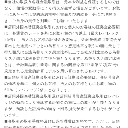
■当社の取扱う各種金融取引は、元本や利益を保証するものでは
なく、相場の変動等により損失が生ずる場合がございます。お取
引にあたっては契約締結前交付書面及び約款を十分にご理解頂
き、ご自身の責任と判断にてお願いいたします。
■店頭外国為替証拠金取引における個人のお客様の証拠金必要額
は、各通貨のレートを基にお取引額の4％以上（最大レバレッジ
25倍）、法人のお客様の証拠金必要額は、金融先物取引業協会が
算出した通貨ペアごとの為替リスク想定比率を取引の額に乗じて
得た額又は当該為替リスク想定比率以上で当社が別途定める為替
リスク想定比率を乗じて得た額となります。為替リスク想定比率
とは、金融商品取引業等に関する内閣府令第117条第31項第1号に
規定される定量的計算モデルを用い算出されるものです。
■店頭暗号資産証拠金取引における証拠金必要額は、各暗号資産
の価格を基に、個人のお客様、法人のお客様ともにお取引額の
50％（レバレッジ2倍）となります。
■店頭外国為替証拠金取引及び店頭暗号資産証拠金取引はレバレ
ッジの効果により預託する証拠金の額以上の取引が可能となりま
すが、預託した証拠金の額を上回る損失が発生するおそれがござ
います。
■各取引の取引手数料及び口座管理費は無料です。ただし、店頭
暗号資産証拠金取引において建玉を翌日まで持ち越した場合、別