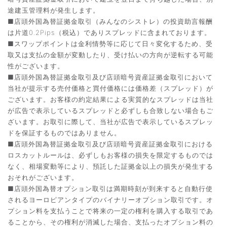
途建玉管理料が発生します。
■店頭外国為替証拠金取引（みんなのシストレ）の投資助言報酬
は片道0.2Pips（税込）でありスプレッドに含まれております。
■スワップポイントは金利情勢等に応じて日々変化するため、受
取又は支払の金額が変動したり、受け払いの方向が逆転する可能
性がございます。
■店頭外国為替証拠金取引及び店頭暗号資産証拠金取引において
当社が提示する売付価格と買付価格には価格差（スプレッド）が
ございます。お客様の約定結果による実質的なスプレッドは当社
が広告で表示しているスプレッドと必ずしも合致しない場合もご
ざいます。お取引に際して、当社が広告で表示しているスプレッ
ドを保証するものではありません。
■店頭外国為替証拠金取引及び店頭暗号資産証拠金取引における
ロスカットルールは、必ずしもお客様の損失を限定するものでは
なく、相場変動等により、預託した証拠金以上の損失が発生する
おそれがございます。
■店頭外国為替オプション取引は満期時刻が到来すると自動行使
されるヨーロピアンタイプのバイナリーオプション取引です。オ
プション料を支払うことで将来の一定の権利を購入する取引であ
ることから、その権利が消滅した場合、支払ったオプション料の