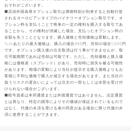
おそれがございます。
■店頭外国為替オプション取引は満期時刻が到来すると自動行使
されるヨーロピアンタイプのバイナリーオプション取引です。オ
プション料を支払うことで将来の一定の権利を購入する取引であ
ることから、その権利が消滅した場合、支払ったオプション料の
全額を失うこととなります。購入価格と売却価格は変動します。
1Lotあたりの最大価格は、購入の場合990円、売却の場合1,000円
です。オプション購入後の注文取消は行う事ができませんが、取
引可能期間であれば売却は可能です。ただし、売却価格と購入価
格には価格差（スプレッド）があり、売却時に損失を被る可能性
があります。相場の変動により当社が提示する購入価格よりもお
客様に不利な価格で購入が成立する場合があります。また当社の
負うリスクの度合いによっては注文の一部もしくは全部を受け付
けられない場合がございます。
■暗号資産は本邦通貨または外国通貨ではありません。法定通貨
とは異なり、特定の国等によりその価値が保証されているもので
はなく、代価の弁済を受ける者の同意がある場合に限り代価の弁
済に使用することができます。