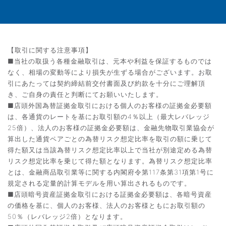
【取引に関する注意事項】
■当社の取扱う各種金融取引は、元本や利益を保証するものでは
なく、相場の変動等により損失が生ずる場合がございます。お取
引にあたっては契約締結前交付書面及び約款を十分にご理解頂
き、ご自身の責任と判断にてお願いいたします。
■店頭外国為替証拠金取引における個人のお客様の証拠金必要額
は、各通貨のレートを基にお取引額の4％以上（最大レバレッジ
25倍）、法人のお客様の証拠金必要額は、金融先物取引業協会が
算出した通貨ペアごとの為替リスク想定比率を取引の額に乗じて
得た額又は当該為替リスク想定比率以上で当社が別途定める為替
リスク想定比率を乗じて得た額となります。為替リスク想定比率
とは、金融商品取引業等に関する内閣府令第117条第31項第1号に
規定される定量的計算モデルを用い算出されるものです。
■店頭暗号資産証拠金取引における証拠金必要額は、各暗号資産
の価格を基に、個人のお客様、法人のお客様ともにお取引額の
50％（レバレッジ2倍）となります。