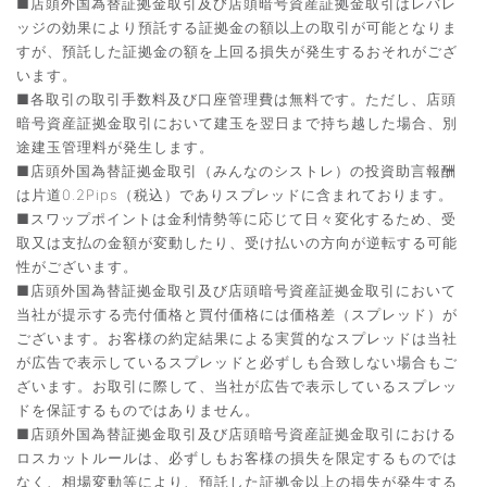
■店頭外国為替証拠金取引及び店頭暗号資産証拠金取引はレバレ
ッジの効果により預託する証拠金の額以上の取引が可能となりま
すが、預託した証拠金の額を上回る損失が発生するおそれがござ
います。
■各取引の取引手数料及び口座管理費は無料です。ただし、店頭
暗号資産証拠金取引において建玉を翌日まで持ち越した場合、別
途建玉管理料が発生します。
■店頭外国為替証拠金取引（みんなのシストレ）の投資助言報酬
は片道0.2Pips（税込）でありスプレッドに含まれております。
■スワップポイントは金利情勢等に応じて日々変化するため、受
取又は支払の金額が変動したり、受け払いの方向が逆転する可能
性がございます。
■店頭外国為替証拠金取引及び店頭暗号資産証拠金取引において
当社が提示する売付価格と買付価格には価格差（スプレッド）が
ございます。お客様の約定結果による実質的なスプレッドは当社
が広告で表示しているスプレッドと必ずしも合致しない場合もご
ざいます。お取引に際して、当社が広告で表示しているスプレッ
ドを保証するものではありません。
■店頭外国為替証拠金取引及び店頭暗号資産証拠金取引における
ロスカットルールは、必ずしもお客様の損失を限定するものでは
なく、相場変動等により、預託した証拠金以上の損失が発生する