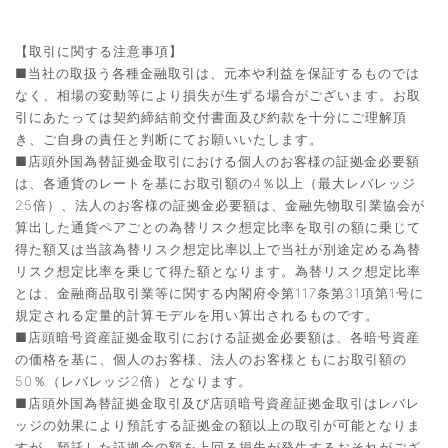
【取引に関する注意事項】
■当社の取扱う各種金融取引は、元本や利益を保証するものでは
なく、相場の変動等により損失が生ずる場合がございます。お取
引にあたっては契約締結前交付書面及び約款を十分にご理解頂
き、ご自身の責任と判断にてお願いいたします。
■店頭外国為替証拠金取引における個人のお客様の証拠金必要額
は、各通貨のレートを基にお取引額の4％以上（最大レバレッジ
25倍）、法人のお客様の証拠金必要額は、金融先物取引業協会が
算出した通貨ペアごとの為替リスク想定比率を取引の額に乗じて
得た額又は当該為替リスク想定比率以上で当社が別途定める為替
リスク想定比率を乗じて得た額となります。為替リスク想定比率
とは、金融商品取引業等に関する内閣府令第117条第31項第1号に
規定される定量的計算モデルを用い算出されるものです。
■店頭暗号資産証拠金取引における証拠金必要額は、各暗号資産
の価格を基に、個人のお客様、法人のお客様ともにお取引額の
50％（レバレッジ2倍）となります。
■店頭外国為替証拠金取引及び店頭暗号資産証拠金取引はレバレ
ッジの効果により預託する証拠金の額以上の取引が可能となりま
すが、預託した証拠金の額を上回る損失が発生するおそれがござ