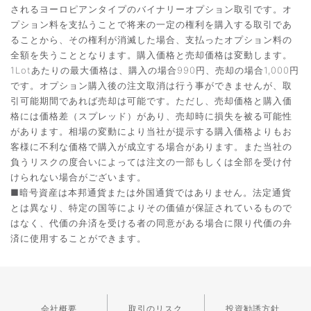
されるヨーロピアンタイプのバイナリーオプション取引です。オ
プション料を支払うことで将来の一定の権利を購入する取引であ
ることから、その権利が消滅した場合、支払ったオプション料の
全額を失うこととなります。購入価格と売却価格は変動します。
1Lotあたりの最大価格は、購入の場合990円、売却の場合1,000円
です。オプション購入後の注文取消は行う事ができませんが、取
引可能期間であれば売却は可能です。ただし、売却価格と購入価
格には価格差（スプレッド）があり、売却時に損失を被る可能性
があります。相場の変動により当社が提示する購入価格よりもお
客様に不利な価格で購入が成立する場合があります。また当社の
負うリスクの度合いによっては注文の一部もしくは全部を受け付
けられない場合がございます。
■暗号資産は本邦通貨または外国通貨ではありません。法定通貨
とは異なり、特定の国等によりその価値が保証されているもので
はなく、代価の弁済を受ける者の同意がある場合に限り代価の弁
済に使用することができます。
会社概要
取引のリスク
投資勧誘方針