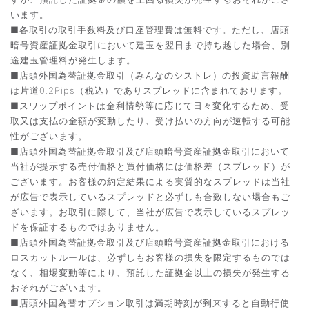
います。
■各取引の取引手数料及び口座管理費は無料です。ただし、店頭
暗号資産証拠金取引において建玉を翌日まで持ち越した場合、別
途建玉管理料が発生します。
■店頭外国為替証拠金取引（みんなのシストレ）の投資助言報酬
は片道0.2Pips（税込）でありスプレッドに含まれております。
■スワップポイントは金利情勢等に応じて日々変化するため、受
取又は支払の金額が変動したり、受け払いの方向が逆転する可能
性がございます。
■店頭外国為替証拠金取引及び店頭暗号資産証拠金取引において
当社が提示する売付価格と買付価格には価格差（スプレッド）が
ございます。お客様の約定結果による実質的なスプレッドは当社
が広告で表示しているスプレッドと必ずしも合致しない場合もご
ざいます。お取引に際して、当社が広告で表示しているスプレッ
ドを保証するものではありません。
■店頭外国為替証拠金取引及び店頭暗号資産証拠金取引における
ロスカットルールは、必ずしもお客様の損失を限定するものでは
なく、相場変動等により、預託した証拠金以上の損失が発生する
おそれがございます。
■店頭外国為替オプション取引は満期時刻が到来すると自動行使