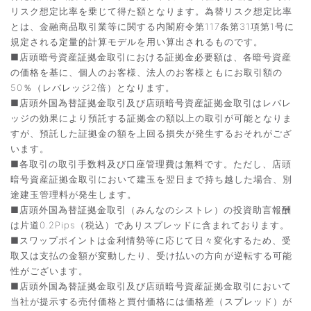
リスク想定比率を乗じて得た額となります。為替リスク想定比率
とは、金融商品取引業等に関する内閣府令第117条第31項第1号に
規定される定量的計算モデルを用い算出されるものです。
■店頭暗号資産証拠金取引における証拠金必要額は、各暗号資産
の価格を基に、個人のお客様、法人のお客様ともにお取引額の
50％（レバレッジ2倍）となります。
■店頭外国為替証拠金取引及び店頭暗号資産証拠金取引はレバレ
ッジの効果により預託する証拠金の額以上の取引が可能となりま
すが、預託した証拠金の額を上回る損失が発生するおそれがござ
います。
■各取引の取引手数料及び口座管理費は無料です。ただし、店頭
暗号資産証拠金取引において建玉を翌日まで持ち越した場合、別
途建玉管理料が発生します。
■店頭外国為替証拠金取引（みんなのシストレ）の投資助言報酬
は片道0.2Pips（税込）でありスプレッドに含まれております。
■スワップポイントは金利情勢等に応じて日々変化するため、受
取又は支払の金額が変動したり、受け払いの方向が逆転する可能
性がございます。
■店頭外国為替証拠金取引及び店頭暗号資産証拠金取引において
当社が提示する売付価格と買付価格には価格差（スプレッド）が