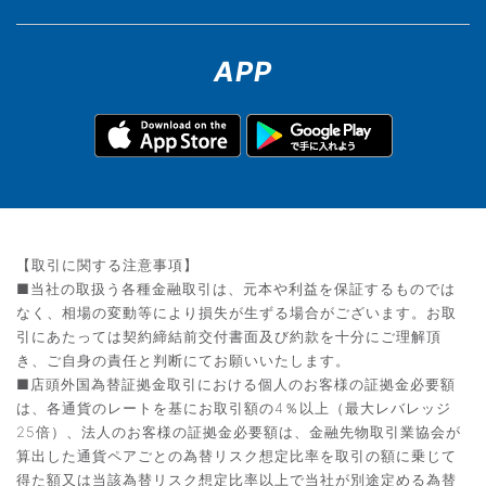
APP
【取引に関する注意事項】
■当社の取扱う各種金融取引は、元本や利益を保証するものでは
なく、相場の変動等により損失が生ずる場合がございます。お取
引にあたっては契約締結前交付書面及び約款を十分にご理解頂
き、ご自身の責任と判断にてお願いいたします。
■店頭外国為替証拠金取引における個人のお客様の証拠金必要額
は、各通貨のレートを基にお取引額の4％以上（最大レバレッジ
25倍）、法人のお客様の証拠金必要額は、金融先物取引業協会が
算出した通貨ペアごとの為替リスク想定比率を取引の額に乗じて
得た額又は当該為替リスク想定比率以上で当社が別途定める為替