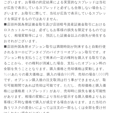
ございます。お客様の約定結果による実質的なスプレッドは当社
が広告で表示しているスプレッドと必ずしも合致しない場合もご
ざいます。お取引に際して、当社が広告で表示しているスプレッ
ドを保証するものではありません。
■店頭外国為替証拠金取引及び店頭暗号資産証拠金取引における
ロスカットルールは、必ずしもお客様の損失を限定するものでは
なく、相場変動等により、預託した証拠金以上の損失が発生する
おそれがございます。
■店頭外国為替オプション取引は満期時刻が到来すると自動行使
されるヨーロピアンタイプのバイナリーオプション取引です。オ
プション料を支払うことで将来の一定の権利を購入する取引であ
ることから、その権利が消滅した場合、支払ったオプション料の
全額を失うこととなります。購入価格と売却価格は変動します。
1Lotあたりの最大価格は、購入の場合990円、売却の場合1,000円
です。オプション購入後の注文取消は行う事ができませんが、取
引可能期間であれば売却は可能です。ただし、売却価格と購入価
格には価格差（スプレッド）があり、売却時に損失を被る可能性
があります。相場の変動により当社が提示する購入価格よりもお
客様に不利な価格で購入が成立する場合があります。また当社の
負うリスクの度合いによっては注文の一部もしくは全部を受け付
けられない場合がございます。