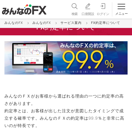
メニュー
検索
口座開設
ログイン
みんなのFX
みんなのFX
サービス案内
FX約定率について
FX約定率について
調査期間:2026年4月1日（水）～2026年4月30日（木）
みんなのＦＸがお客様から選ばれる理由の一つに約定率の高
さがあります。
約定率とは、お客様が出した注文が意図したタイミングで成
立する確率です。みんなのＦＸの約定率は99.9％と非常に高
いのが特長です。