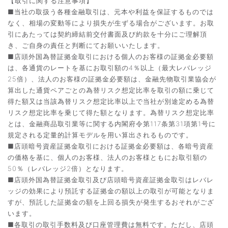
【取引に関する注意事項】
■当社の取扱う各種金融取引は、元本や利益を保証するものでは
なく、相場の変動等により損失が生ずる場合がございます。お取
引にあたっては契約締結前交付書面及び約款を十分にご理解頂
き、ご自身の責任と判断にてお願いいたします。
■店頭外国為替証拠金取引における個人のお客様の証拠金必要額
は、各通貨のレートを基にお取引額の4％以上（最大レバレッジ
25倍）、法人のお客様の証拠金必要額は、金融先物取引業協会が
算出した通貨ペアごとの為替リスク想定比率を取引の額に乗じて
得た額又は当該為替リスク想定比率以上で当社が別途定める為替
リスク想定比率を乗じて得た額となります。為替リスク想定比率
とは、金融商品取引業等に関する内閣府令第117条第31項第1号に
規定される定量的計算モデルを用い算出されるものです。
■店頭暗号資産証拠金取引における証拠金必要額は、各暗号資産
の価格を基に、個人のお客様、法人のお客様ともにお取引額の
50％（レバレッジ2倍）となります。
■店頭外国為替証拠金取引及び店頭暗号資産証拠金取引はレバレ
ッジの効果により預託する証拠金の額以上の取引が可能となりま
すが、預託した証拠金の額を上回る損失が発生するおそれがござ
います。
■各取引の取引手数料及び口座管理費は無料です。ただし、店頭