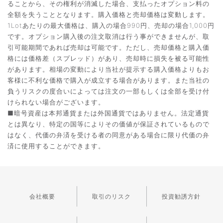
ることから、その権利が消滅した場合、支払ったオプション料の
全額を失うこととなります。購入価格と売却価格は変動します。
1Lotあたりの最大価格は、購入の場合990円、売却の場合1,000円
です。オプション購入後の注文取消は行う事ができませんが、取
引可能期間であれば売却は可能です。ただし、売却価格と購入価
格には価格差（スプレッド）があり、売却時に損失を被る可能性
があります。相場の変動により当社が提示する購入価格よりもお
客様に不利な価格で購入が成立する場合があります。また当社の
負うリスクの度合いによっては注文の一部もしくは全部を受け付
けられない場合がございます。
■暗号資産は本邦通貨または外国通貨ではありません。法定通貨
とは異なり、特定の国等によりその価値が保証されているもので
はなく、代価の弁済を受ける者の同意がある場合に限り代価の弁
済に使用することができます。
会社概要
取引のリスク
投資勧誘方針