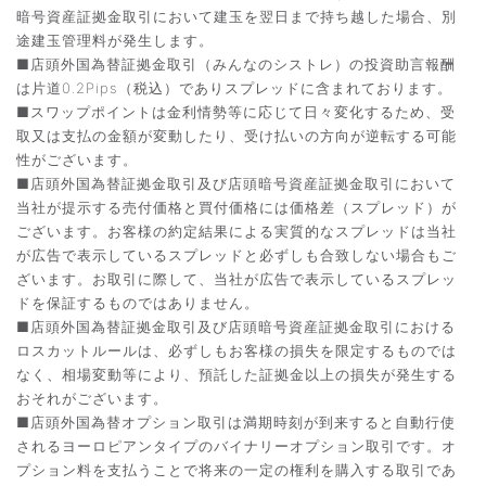
暗号資産証拠金取引において建玉を翌日まで持ち越した場合、別
途建玉管理料が発生します。
■店頭外国為替証拠金取引（みんなのシストレ）の投資助言報酬
は片道0.2Pips（税込）でありスプレッドに含まれております。
■スワップポイントは金利情勢等に応じて日々変化するため、受
取又は支払の金額が変動したり、受け払いの方向が逆転する可能
性がございます。
■店頭外国為替証拠金取引及び店頭暗号資産証拠金取引において
当社が提示する売付価格と買付価格には価格差（スプレッド）が
ございます。お客様の約定結果による実質的なスプレッドは当社
が広告で表示しているスプレッドと必ずしも合致しない場合もご
ざいます。お取引に際して、当社が広告で表示しているスプレッ
ドを保証するものではありません。
■店頭外国為替証拠金取引及び店頭暗号資産証拠金取引における
ロスカットルールは、必ずしもお客様の損失を限定するものでは
なく、相場変動等により、預託した証拠金以上の損失が発生する
おそれがございます。
■店頭外国為替オプション取引は満期時刻が到来すると自動行使
されるヨーロピアンタイプのバイナリーオプション取引です。オ
プション料を支払うことで将来の一定の権利を購入する取引であ