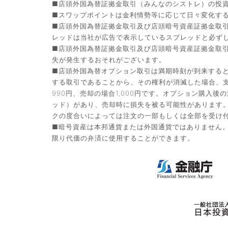
■店頭外国為替証拠金取引（みんなのシストレ）の投資助
■スワップポイントは金利情勢等に応じて日々変化す
■店頭外国為替証拠金取引及び店頭暗号資産証拠金取
レッドは当社が広告で表示しているスプレッドと必ず
■店頭外国為替証拠金取引及び店頭暗号資産証拠金取
失が発生するおそれがございます。
■店頭外国為替オプション取引は満期時刻が到来する
する取引であることから、その権利が消滅した場合、支
990円、売却の場合1,000円です。オプション購
ッド）があり、売却時に損失を被る可能性があります
クの度合いによっては注文の一部もしくは全部を受け
■暗号資産は本邦通貨または外国通貨ではありません
限り代価の弁済に使用することができます。