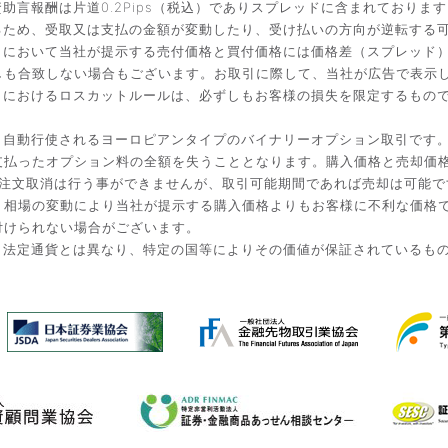
言報酬は片道0.2Pips（税込）でありスプレッドに含まれております
るため、受取又は支払の金額が変動したり、受け払いの方向が逆転する
引において当社が提示する売付価格と買付価格には価格差（スプレッド
しも合致しない場合もございます。お取引に際して、当社が広告で表示
引におけるロスカットルールは、必ずしもお客様の損失を限定するもの
と自動行使されるヨーロピアンタイプのバイナリーオプション取引です
払ったオプション料の全額を失うこととなります。購入価格と売却価格は
入後の注文取消は行う事ができませんが、取引可能期間であれば売却は可能
。相場の変動により当社が提示する購入価格よりもお客様に不利な価格
付けられない場合がございます。
。法定通貨とは異なり、特定の国等によりその価値が保証されているも