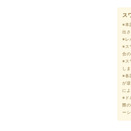
ス
※本
出さ
※レ
※ス
合の
※ス
しま
※各
が逆
によ
※ド
際の
ーシ