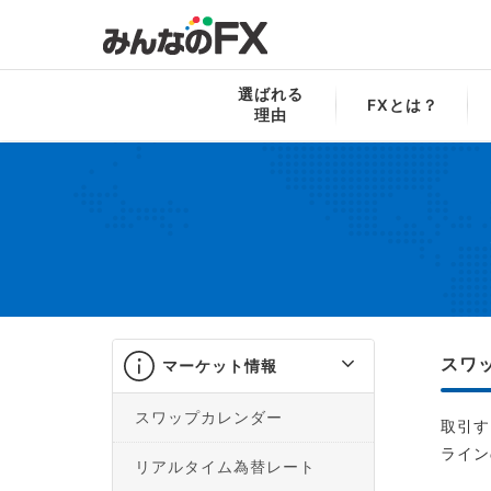
みんなのFX
マーケット情報
スワップシ
選ばれる
FXとは？
理由
スワ
マーケット情報
スワップカレンダー
取引す
ライン
リアルタイム為替レート