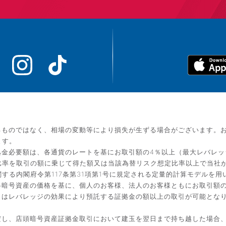
るものではなく、相場の変動等により損失が生ずる場合がございます。
ます。
金必要額は、各通貨のレートを基にお取引額の4％以上（最大レバレッ
比率を取引の額に乗じて得た額又は当該為替リスク想定比率以上で当社
する内閣府令第117条第31項第1号に規定される定量的計算モデルを用
暗号資産の価格を基に、個人のお客様、法人のお客様ともにお取引額の
引はレバレッジの効果により預託する証拠金の額以上の取引が可能とな
だし、店頭暗号資産証拠金取引において建玉を翌日まで持ち越した場合