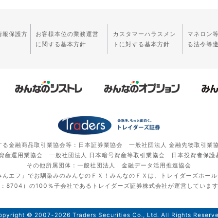
情報保護方
お客様本位の業務運営
カスタマーハラスメン
マネロン
に関する基本方針
トに対する基本方針
る法令等
する金融商品取引業協会等：日本証券業協会 一般社団法人 金融先物取引業
 資産運用業協会 一般社団法人 日本暗号資産等取引業協会 日本投資者保護
その他所属団体：一般社団法人 金融データ活用推進協会
みんエフ」でお馴染みのみんなのＦＸ！みんなのＦＸは、トレイダーズホー
：8704）の100％子会社であるトレイダーズ証券株式会社が運営していま
pyright © 2007-2026 Traders Securities Co., Ltd. All Rights Reserv