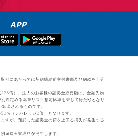
APP
お取引にあたっては契約締結前交付書面及び約款を十分
ジ25倍）、法人のお客様の証拠金必要額は、金融先物
が別途定める為替リスク想定比率を乗じて得た額となり
い算出されるものです。
50％（レバレッジ2倍）となります。
りますが、預託した証拠金の額を上回る損失が発生する
、別途建玉管理料が発生します。