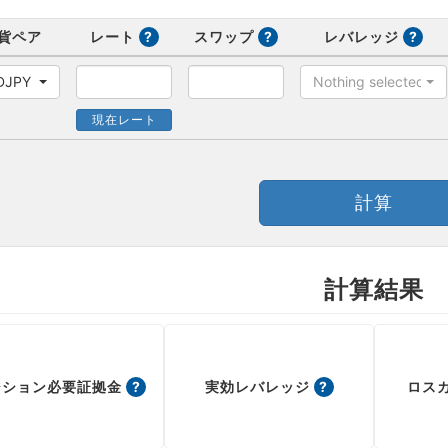
貨ペア
レート
?
スワップ
?
レバレッジ
?
DJPY
Nothing selected
現在レート
計算
計算結果
ジション必要証拠金
?
実効レバレッジ
?
ロス