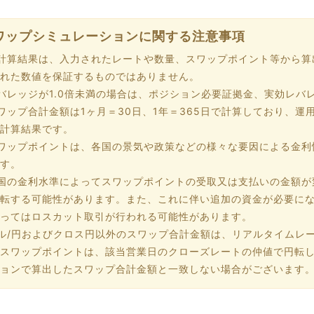
ワップシミュレーションに関する注意事項
計算結果は、入力されたレートや数量、スワップポイント等から算
れた数値を保証するものではありません。
バレッジが1.0倍未満の場合は、ポジション必要証拠金、実効レバ
ワップ合計金額は1ヶ月＝30日、1年＝365日で計算しており、
計算結果です。
ワップポイントは、各国の景気や政策などの様々な要因による金利
す。
国の金利水準によってスワップポイントの受取又は支払いの金額が
転する可能性があります。また、これに伴い追加の資金が必要に
ってはロスカット取引が行われる可能性があります。
ル/円およびクロス円以外のスワップ合計金額は、リアルタイムレ
スワップポイントは、該当営業日のクローズレートの仲値で円転
ョンで算出したスワップ合計金額と一致しない場合がございます