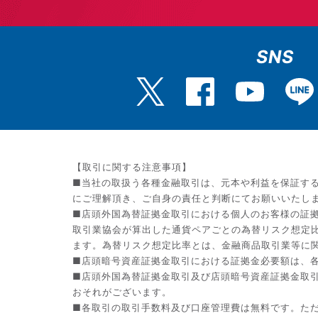
SNS
【取引に関する注意事項】
■当社の取扱う各種金融取引は、元本や利益を保証す
にご理解頂き、ご自身の責任と判断にてお願いいたし
■店頭外国為替証拠金取引における個人のお客様の証拠
取引業協会が算出した通貨ペアごとの為替リスク想定
ます。為替リスク想定比率とは、金融商品取引業等に関
■店頭暗号資産証拠金取引における証拠金必要額は、各
■店頭外国為替証拠金取引及び店頭暗号資産証拠金取
おそれがございます。
■各取引の取引手数料及び口座管理費は無料です。た