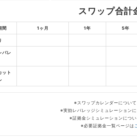
スワップ合計
期間
1ヶ月
1年
5年
り
レバレ
カット
ン
※スワップカレンダーについて
※実効レバレッジシミュレーションに
※証拠金シミュレーションについ
※必要証拠金一覧ページは