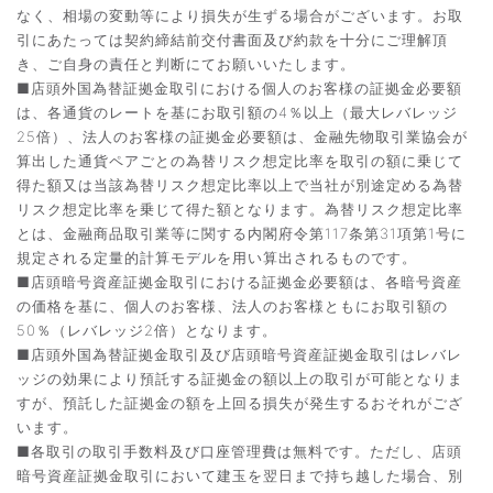
なく、相場の変動等により損失が生ずる場合がございます。お取
引にあたっては契約締結前交付書面及び約款を十分にご理解頂
き、ご自身の責任と判断にてお願いいたします。
■店頭外国為替証拠金取引における個人のお客様の証拠金必要額
は、各通貨のレートを基にお取引額の4％以上（最大レバレッジ
25倍）、法人のお客様の証拠金必要額は、金融先物取引業協会が
算出した通貨ペアごとの為替リスク想定比率を取引の額に乗じて
得た額又は当該為替リスク想定比率以上で当社が別途定める為替
リスク想定比率を乗じて得た額となります。為替リスク想定比率
とは、金融商品取引業等に関する内閣府令第117条第31項第1号に
規定される定量的計算モデルを用い算出されるものです。
■店頭暗号資産証拠金取引における証拠金必要額は、各暗号資産
の価格を基に、個人のお客様、法人のお客様ともにお取引額の
50％（レバレッジ2倍）となります。
■店頭外国為替証拠金取引及び店頭暗号資産証拠金取引はレバレ
ッジの効果により預託する証拠金の額以上の取引が可能となりま
すが、預託した証拠金の額を上回る損失が発生するおそれがござ
います。
■各取引の取引手数料及び口座管理費は無料です。ただし、店頭
暗号資産証拠金取引において建玉を翌日まで持ち越した場合、別