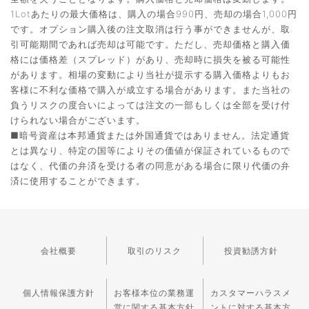
1Lotあたりの最大価格は、購入の場合990円、売却の場合1,000円
です。オプション購入後の注文取消は行う事ができませんが、取
引可能期間であれば売却は可能です。ただし、売却価格と購入価
格には価格差（スプレッド）があり、売却時に損失を被る可能性
があります。相場の変動により当社が提示する購入価格よりもお
客様に不利な価格で購入が成立する場合があります。また当社の
負うリスクの度合いによっては注文の一部もしくは全部を受け付
けられない場合がございます。
■暗号資産は本邦通貨または外国通貨ではありません。法定通貨
とは異なり、特定の国等によりその価値が保証されているもので
はなく、代価の弁済を受ける者の同意がある場合に限り代価の弁
済に使用することができます。
会社概要
取引のリスク
投資勧誘方針
個人情報保護方針
お客様本位の業務運
カスタマーハラスメ
営に関する基本方針
ントに対する基本方