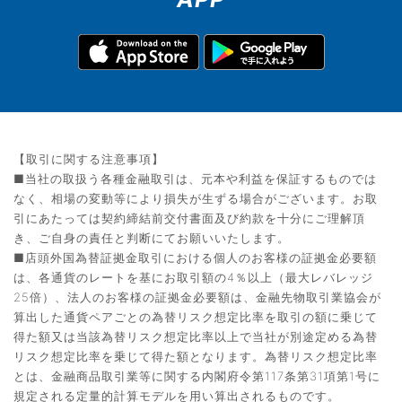
【取引に関する注意事項】
■当社の取扱う各種金融取引は、元本や利益を保証するものでは
なく、相場の変動等により損失が生ずる場合がございます。お取
引にあたっては契約締結前交付書面及び約款を十分にご理解頂
き、ご自身の責任と判断にてお願いいたします。
■店頭外国為替証拠金取引における個人のお客様の証拠金必要額
は、各通貨のレートを基にお取引額の4％以上（最大レバレッジ
25倍）、法人のお客様の証拠金必要額は、金融先物取引業協会が
算出した通貨ペアごとの為替リスク想定比率を取引の額に乗じて
得た額又は当該為替リスク想定比率以上で当社が別途定める為替
リスク想定比率を乗じて得た額となります。為替リスク想定比率
とは、金融商品取引業等に関する内閣府令第117条第31項第1号に
規定される定量的計算モデルを用い算出されるものです。