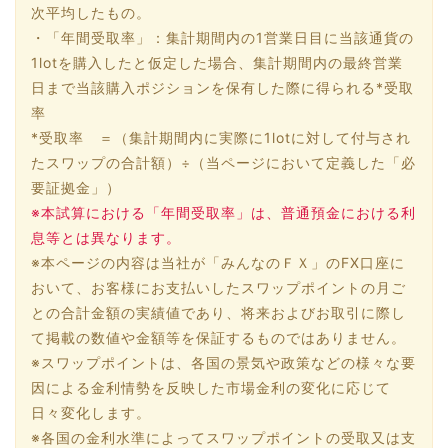
次平均したもの。
・「年間受取率」：集計期間内の1営業日目に当該通貨の
1lotを購入したと仮定した場合、集計期間内の最終営業
日まで当該購入ポジションを保有した際に得られる*受取
率
*受取率 ＝（集計期間内に実際に1lotに対して付与され
たスワップの合計額）÷（当ページにおいて定義した「必
要証拠金」）
※本試算における「年間受取率」は、普通預金における利
息等とは異なります。
※本ページの内容は当社が「みんなのＦＸ」のFX口座に
おいて、お客様にお支払いしたスワップポイントの月ご
との合計金額の実績値であり、将来およびお取引に際し
て掲載の数値や金額等を保証するものではありません。
※スワップポイントは、各国の景気や政策などの様々な要
因による金利情勢を反映した市場金利の変化に応じて
日々変化します。
※各国の金利水準によってスワップポイントの受取又は支