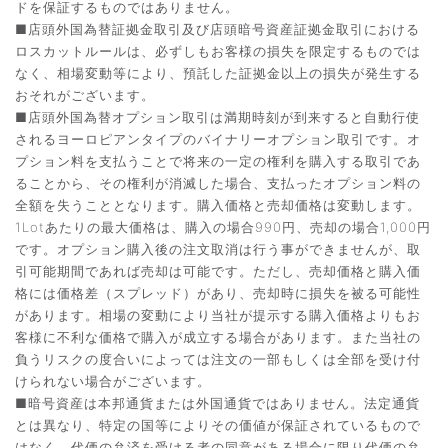
ドを保証するものではありません。
■店頭外国為替証拠金取引及び店頭暗号資産証拠金取引における
ロスカットルールは、必ずしもお客様の損失を限定するものでは
なく、相場変動等により、預託した証拠金以上の損失が発生する
おそれがございます。
■店頭外国為替オプション取引は満期時刻が到来すると自動行使
されるヨーロピアンタイプのバイナリーオプション取引です。オ
プション料を支払うことで将来の一定の権利を購入する取引であ
ることから、その権利が消滅した場合、支払ったオプション料の
全額を失うこととなります。購入価格と売却価格は変動します。
1Lotあたりの最大価格は、購入の場合990円、売却の場合1,000円
です。オプション購入後の注文取消は行う事ができませんが、取
引可能期間であれば売却は可能です。ただし、売却価格と購入価
格には価格差（スプレッド）があり、売却時に損失を被る可能性
があります。相場の変動により当社が提示する購入価格よりもお
客様に不利な価格で購入が成立する場合があります。また当社の
負うリスクの度合いによっては注文の一部もしくは全部を受け付
けられない場合がございます。
■暗号資産は本邦通貨または外国通貨ではありません。法定通貨
とは異なり、特定の国等によりその価値が保証されているもので
はなく、代価の弁済を受ける者の同意がある場合に限り代価の弁