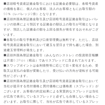
■店頭暗号資産証拠金取引における証拠金必要額は、各暗号資産
の価格を基に、個人のお客様、法人のお客様ともにお取引額の
50％（レバレッジ2倍）となります。
■店頭外国為替証拠金取引及び店頭暗号資産証拠金取引はレバレ
ッジの効果により預託する証拠金の額以上の取引が可能となりま
すが、預託した証拠金の額を上回る損失が発生するおそれがござ
います。
■各取引の取引手数料及び口座管理費は無料です。ただし、店頭
暗号資産証拠金取引において建玉を翌日まで持ち越した場合、別
途建玉管理料が発生します。
■店頭外国為替証拠金取引（みんなのシストレ）の投資助言報酬
は片道0.2Pips（税込）でありスプレッドに含まれております。
■スワップポイントは金利情勢等に応じて日々変化するため、受
取又は支払の金額が変動したり、受け払いの方向が逆転する可能
性がございます。
■店頭外国為替証拠金取引及び店頭暗号資産証拠金取引において
当社が提示する売付価格と買付価格には価格差（スプレッド）が
ございます。お客様の約定結果による実質的なスプレッドは当社
が広告で表示しているスプレッドと必ずしも合致しない場合もご
ざいます。お取引に際して、当社が広告で表示しているスプレッ