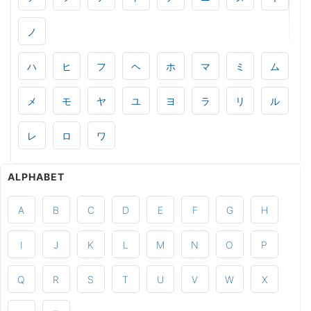
ノ
ハ
ヒ
フ
ヘ
ホ
マ
ミ
ム
メ
モ
ヤ
ユ
ヨ
ラ
リ
ル
レ
ロ
ワ
ALPHABET
A
B
C
D
E
F
G
H
I
J
K
L
M
N
O
P
Q
R
S
T
U
V
W
X