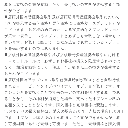
取又は支払の金額が変動したり、受け払いの方向が逆転する可能
性がございます。
■店頭外国為替証拠金取引及び店頭暗号資産証拠金取引において
当社が提示する売付価格と買付価格には価格差（スプレッド）が
ございます。お客様の約定結果による実質的なスプレッドは当社
が広告で表示しているスプレッドと必ずしも合致しない場合もご
ざいます。お取引に際して、当社が広告で表示しているスプレッ
ドを保証するものではありません。
■店頭外国為替証拠金取引及び店頭暗号資産証拠金取引における
ロスカットルールは、必ずしもお客様の損失を限定するものでは
なく、相場変動等により、預託した証拠金以上の損失が発生する
おそれがございます。
■店頭外国為替オプション取引は満期時刻が到来すると自動行使
されるヨーロピアンタイプのバイナリーオプション取引です。オ
プション料を支払うことで将来の一定の権利を購入する取引であ
ることから、その権利が消滅した場合、支払ったオプション料の
全額を失うこととなります。購入価格と売却価格は変動します。
1Lotあたりの最大価格は、購入の場合990円、売却の場合1,000円
です。オプション購入後の注文取消は行う事ができませんが、取
引可能期間であれば売却は可能です。ただし、売却価格と購入価