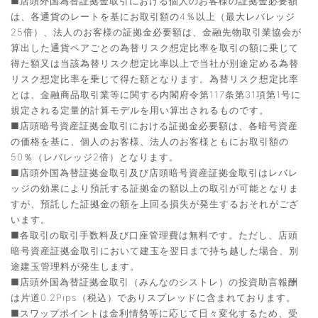
■店頭外国為替証拠金取引における個人のお客様の証拠金必要額
は、各通貨のレートを基にお取引額の4％以上（最大レバレッジ
25倍）、法人のお客様の証拠金必要額は、金融先物取引業協会が
算出した通貨ペアごとの為替リスク想定比率を取引の額に乗じて
得た額又は当該為替リスク想定比率以上で当社が別途定める為替
リスク想定比率を乗じて得た額となります。為替リスク想定比率
とは、金融商品取引業等に関する内閣府令第117条第31項第1号に
規定される定量的計算モデルを用い算出されるものです。
■店頭暗号資産証拠金取引における証拠金必要額は、各暗号資産
の価格を基に、個人のお客様、法人のお客様ともにお取引額の
50％（レバレッジ2倍）となります。
■店頭外国為替証拠金取引及び店頭暗号資産証拠金取引はレバレ
ッジの効果により預託する証拠金の額以上の取引が可能となりま
すが、預託した証拠金の額を上回る損失が発生するおそれがござ
います。
■各取引の取引手数料及び口座管理費は無料です。ただし、店頭
暗号資産証拠金取引において建玉を翌日まで持ち越した場合、別
途建玉管理料が発生します。
■店頭外国為替証拠金取引（みんなのシストレ）の投資助言報酬
は片道0.2Pips（税込）でありスプレッドに含まれております。
■スワップポイントは金利情勢等に応じて日々変化するため、受