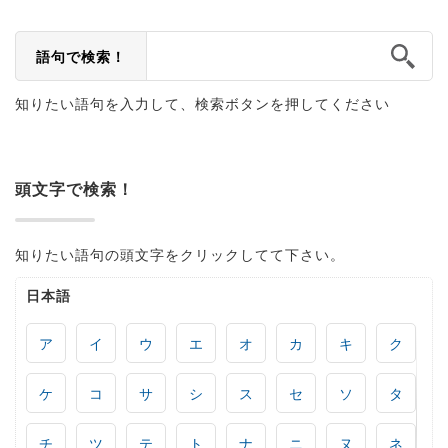
語句で検索！
知りたい語句を入力して、検索ボタンを押してください
頭文字で検索！
知りたい語句の頭文字をクリックしてて下さい。
日本語
ア
イ
ウ
エ
オ
カ
キ
ク
ケ
コ
サ
シ
ス
セ
ソ
タ
チ
ツ
テ
ト
ナ
ニ
ヌ
ネ