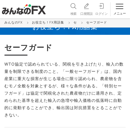
メニュー
検索
口座開設
ログイン
みんなのFX
お役立ち！FX用語集
セ
セーフガード
お役立ち！FX用語集
セーフガード
WTO協定で認められている、関税を引き上げたり、輸入の数
量を制限できる制度のこと。「一般セーフガード」は、国内
産業に重大な損害が生じる場合に限り認められ、農産物を含
むモノ全般を対象とするが、様々な条件がある。「特別セー
フガード」は協定で関税化された農産物だけに適用され、定
められた基準を超えた輸入の急増や輸入価格の低落時に自動
的に発動することができ、輸出国は対抗措置をとることがで
きない。