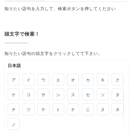
知りたい語句を入力して、検索ボタンを押してください
頭文字で検索！
知りたい語句の頭文字をクリックしてて下さい。
日本語
ア
イ
ウ
エ
オ
カ
キ
ク
ケ
コ
サ
シ
ス
セ
ソ
タ
チ
ツ
テ
ト
ナ
ニ
ヌ
ネ
ノ