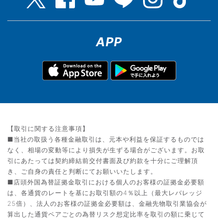
APP
【取引に関する注意事項】
■当社の取扱う各種金融取引は、元本や利益を保証するものでは
なく、相場の変動等により損失が生ずる場合がございます。お取
引にあたっては契約締結前交付書面及び約款を十分にご理解頂
き、ご自身の責任と判断にてお願いいたします。
■店頭外国為替証拠金取引における個人のお客様の証拠金必要額
は、各通貨のレートを基にお取引額の4％以上（最大レバレッジ
25倍）、法人のお客様の証拠金必要額は、金融先物取引業協会が
算出した通貨ペアごとの為替リスク想定比率を取引の額に乗じて