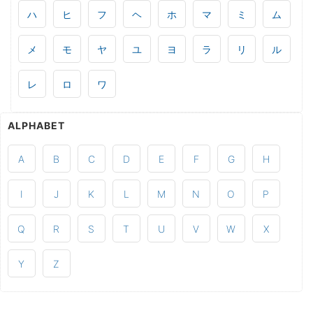
ハ
ヒ
フ
ヘ
ホ
マ
ミ
ム
メ
モ
ヤ
ユ
ヨ
ラ
リ
ル
レ
ロ
ワ
ALPHABET
A
B
C
D
E
F
G
H
I
J
K
L
M
N
O
P
Q
R
S
T
U
V
W
X
Y
Z