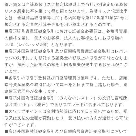
得た額又は当該為替リスク想定比率以上で当社が別途定める為替
リスク想定比率を乗じて得た額となります。為替リスク想定比率
とは、金融商品取引業等に関する内閣府令第117条第31項第1号に
規定される定量的計算モデルを用い算出されるものです。
■店頭暗号資産証拠金取引における証拠金必要額は、各暗号資産
の価格を基に、個人のお客様、法人のお客様ともにお取引額の
50％（レバレッジ2倍）となります。
■店頭外国為替証拠金取引及び店頭暗号資産証拠金取引はレバレ
ッジの効果により預託する証拠金の額以上の取引が可能となりま
すが、預託した証拠金の額を上回る損失が発生するおそれがござ
います。
■各取引の取引手数料及び口座管理費は無料です。ただし、店頭
暗号資産証拠金取引において建玉を翌日まで持ち越した場合、別
途建玉管理料が発生します。
■店頭外国為替証拠金取引（みんなのシストレ）の投資助言報酬
は片道0.2Pips（税込）でありスプレッドに含まれております。
■スワップポイントは金利情勢等に応じて日々変化するため、受
取又は支払の金額が変動したり、受け払いの方向が逆転する可能
性がございます。
■店頭外国為替証拠金取引及び店頭暗号資産証拠金取引において