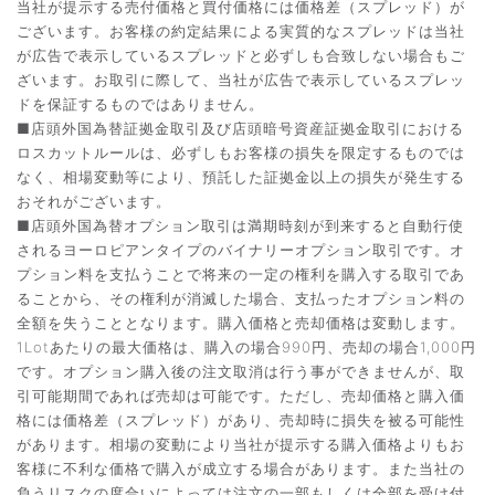
当社が提示する売付価格と買付価格には価格差（スプレッド）が
ございます。お客様の約定結果による実質的なスプレッドは当社
が広告で表示しているスプレッドと必ずしも合致しない場合もご
ざいます。お取引に際して、当社が広告で表示しているスプレッ
ドを保証するものではありません。
■店頭外国為替証拠金取引及び店頭暗号資産証拠金取引における
ロスカットルールは、必ずしもお客様の損失を限定するものでは
なく、相場変動等により、預託した証拠金以上の損失が発生する
おそれがございます。
■店頭外国為替オプション取引は満期時刻が到来すると自動行使
されるヨーロピアンタイプのバイナリーオプション取引です。オ
プション料を支払うことで将来の一定の権利を購入する取引であ
ることから、その権利が消滅した場合、支払ったオプション料の
全額を失うこととなります。購入価格と売却価格は変動します。
1Lotあたりの最大価格は、購入の場合990円、売却の場合1,000円
です。オプション購入後の注文取消は行う事ができませんが、取
引可能期間であれば売却は可能です。ただし、売却価格と購入価
格には価格差（スプレッド）があり、売却時に損失を被る可能性
があります。相場の変動により当社が提示する購入価格よりもお
客様に不利な価格で購入が成立する場合があります。また当社の
負うリスクの度合いによっては注文の一部もしくは全部を受け付