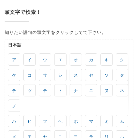
頭文字で検索！
知りたい語句の頭文字をクリックしてて下さい。
日本語
ア
イ
ウ
エ
オ
カ
キ
ク
ケ
コ
サ
シ
ス
セ
ソ
タ
チ
ツ
テ
ト
ナ
ニ
ヌ
ネ
ノ
ハ
ヒ
フ
ヘ
ホ
マ
ミ
ム
メ
モ
ヤ
ユ
ヨ
ラ
リ
ル