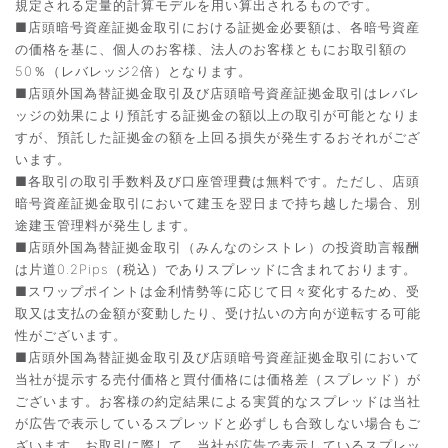
規定される定量的計算モデルを用い算出されるものです。
■店頭暗号資産証拠金取引における証拠金必要額は、各暗号資産
の価格を基に、個人のお客様、法人のお客様ともにお取引額の
50％（レバレッジ2倍）となります。
■店頭外国為替証拠金取引及び店頭暗号資産証拠金取引はレバレ
ッジの効果により預託する証拠金の額以上の取引が可能となりま
すが、預託した証拠金の額を上回る損失が発生するおそれがござ
います。
■各取引の取引手数料及び口座管理費は無料です。ただし、店頭
暗号資産証拠金取引において建玉を翌日まで持ち越した場合、別
途建玉管理料が発生します。
■店頭外国為替証拠金取引（みんなのシストレ）の投資助言報酬
は片道0.2Pips（税込）でありスプレッドに含まれております。
■スワップポイントは金利情勢等に応じて日々変化するため、受
取又は支払の金額が変動したり、受け払いの方向が逆転する可能
性がございます。
■店頭外国為替証拠金取引及び店頭暗号資産証拠金取引において
当社が提示する売付価格と買付価格には価格差（スプレッド）が
ございます。お客様の約定結果による実質的なスプレッドは当社
が広告で表示しているスプレッドと必ずしも合致しない場合もご
ざいます。お取引に際して、当社が広告で表示しているスプレッ