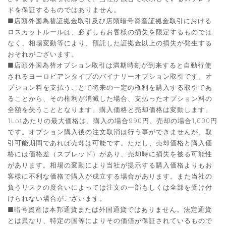
ドを保証するものではありません。
■店頭外国為替証拠金取引及び店頭暗号資産証拠金取引における
ロスカットルールは、必ずしもお客様の損失を限定するものでは
なく、相場変動等により、預託した証拠金以上の損失が発生する
おそれがございます。
■店頭外国為替オプション取引は満期時刻が到来すると自動行使
されるヨーロピアンタイプのバイナリーオプション取引です。オ
プション料を支払うことで将来の一定の権利を購入する取引であ
ることから、その権利が消滅した場合、支払ったオプション料の
全額を失うこととなります。購入価格と売却価格は変動します。
1Lotあたりの最大価格は、購入の場合990円、売却の場合1,000円
です。オプション購入後の注文取消は行う事ができませんが、取
引可能期間であれば売却は可能です。ただし、売却価格と購入価
格には価格差（スプレッド）があり、売却時に損失を被る可能性
があります。相場の変動により当社が提示する購入価格よりもお
客様に不利な価格で購入が成立する場合があります。また当社の
負うリスクの度合いによっては注文の一部もしくは全部を受け付
けられない場合がございます。
■暗号資産は本邦通貨または外国通貨ではありません。法定通貨
とは異なり、特定の国等によりその価値が保証されているもので