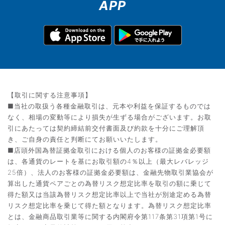
APP
【取引に関する注意事項】
■当社の取扱う各種金融取引は、元本や利益を保証するものでは
なく、相場の変動等により損失が生ずる場合がございます。お取
引にあたっては契約締結前交付書面及び約款を十分にご理解頂
き、ご自身の責任と判断にてお願いいたします。
■店頭外国為替証拠金取引における個人のお客様の証拠金必要額
は、各通貨のレートを基にお取引額の4％以上（最大レバレッジ
25倍）、法人のお客様の証拠金必要額は、金融先物取引業協会が
算出した通貨ペアごとの為替リスク想定比率を取引の額に乗じて
得た額又は当該為替リスク想定比率以上で当社が別途定める為替
リスク想定比率を乗じて得た額となります。為替リスク想定比率
とは、金融商品取引業等に関する内閣府令第117条第31項第1号に