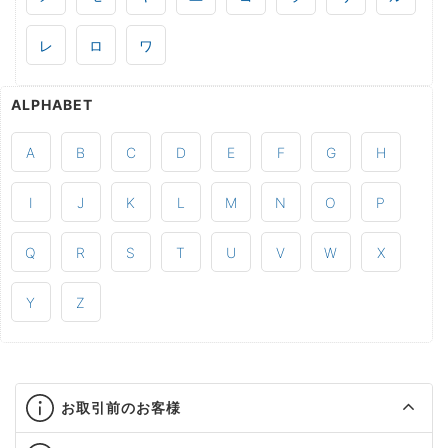
レ
ロ
ワ
ALPHABET
A
B
C
D
E
F
G
H
I
J
K
L
M
N
O
P
Q
R
S
T
U
V
W
X
Y
Z
お取引前のお客様