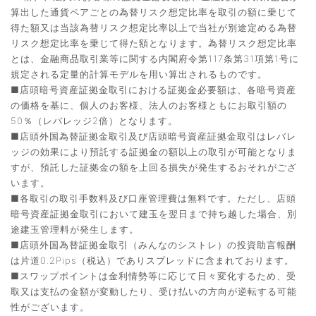
算出した通貨ペアごとの為替リスク想定比率を取引の額に乗じて
得た額又は当該為替リスク想定比率以上で当社が別途定める為替
リスク想定比率を乗じて得た額となります。為替リスク想定比率
とは、金融商品取引業等に関する内閣府令第117条第31項第1号に
規定される定量的計算モデルを用い算出されるものです。
■店頭暗号資産証拠金取引における証拠金必要額は、各暗号資産
の価格を基に、個人のお客様、法人のお客様ともにお取引額の
50％（レバレッジ2倍）となります。
■店頭外国為替証拠金取引及び店頭暗号資産証拠金取引はレバレ
ッジの効果により預託する証拠金の額以上の取引が可能となりま
すが、預託した証拠金の額を上回る損失が発生するおそれがござ
います。
■各取引の取引手数料及び口座管理費は無料です。ただし、店頭
暗号資産証拠金取引において建玉を翌日まで持ち越した場合、別
途建玉管理料が発生します。
■店頭外国為替証拠金取引（みんなのシストレ）の投資助言報酬
は片道0.2Pips（税込）でありスプレッドに含まれております。
■スワップポイントは金利情勢等に応じて日々変化するため、受
取又は支払の金額が変動したり、受け払いの方向が逆転する可能
性がございます。