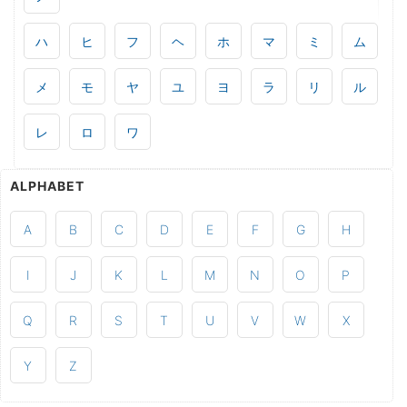
ハ
ヒ
フ
ヘ
ホ
マ
ミ
ム
メ
モ
ヤ
ユ
ヨ
ラ
リ
ル
レ
ロ
ワ
ALPHABET
A
B
C
D
E
F
G
H
I
J
K
L
M
N
O
P
Q
R
S
T
U
V
W
X
Y
Z