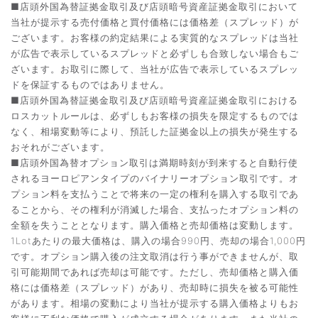
■店頭外国為替証拠金取引及び店頭暗号資産証拠金取引において
当社が提示する売付価格と買付価格には価格差（スプレッド）が
ございます。お客様の約定結果による実質的なスプレッドは当社
が広告で表示しているスプレッドと必ずしも合致しない場合もご
ざいます。お取引に際して、当社が広告で表示しているスプレッ
ドを保証するものではありません。
■店頭外国為替証拠金取引及び店頭暗号資産証拠金取引における
ロスカットルールは、必ずしもお客様の損失を限定するものでは
なく、相場変動等により、預託した証拠金以上の損失が発生する
おそれがございます。
■店頭外国為替オプション取引は満期時刻が到来すると自動行使
されるヨーロピアンタイプのバイナリーオプション取引です。オ
プション料を支払うことで将来の一定の権利を購入する取引であ
ることから、その権利が消滅した場合、支払ったオプション料の
全額を失うこととなります。購入価格と売却価格は変動します。
1Lotあたりの最大価格は、購入の場合990円、売却の場合1,000円
です。オプション購入後の注文取消は行う事ができませんが、取
引可能期間であれば売却は可能です。ただし、売却価格と購入価
格には価格差（スプレッド）があり、売却時に損失を被る可能性
があります。相場の変動により当社が提示する購入価格よりもお