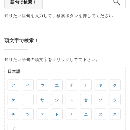
語句で検索！
知りたい語句を入力して、検索ボタンを押してください
頭文字で検索！
知りたい語句の頭文字をクリックしてて下さい。
日本語
ア
イ
ウ
エ
オ
カ
キ
ク
ケ
コ
サ
シ
ス
セ
ソ
タ
チ
ツ
テ
ト
ナ
ニ
ヌ
ネ
ノ