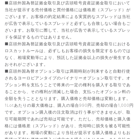
■店頭外国為替証拠金取引及び店頭暗号資産証拠金取引において
当社が提示する売付価格と買付価格には価格差（スプレッド）が
ございます。お客様の約定結果による実質的なスプレッドは当社
が広告で表示しているスプレッドと必ずしも合致しない場合もご
ざいます。お取引に際して、当社が広告で表示しているスプレッ
ドを保証するものではありません。
■店頭外国為替証拠金取引及び店頭暗号資産証拠金取引における
ロスカットルールは、必ずしもお客様の損失を限定するものでは
なく、相場変動等により、預託した証拠金以上の損失が発生する
おそれがございます。
■店頭外国為替オプション取引は満期時刻が到来すると自動行使
されるヨーロピアンタイプのバイナリーオプション取引です。オ
プション料を支払うことで将来の一定の権利を購入する取引であ
ることから、その権利が消滅した場合、支払ったオプション料の
全額を失うこととなります。購入価格と売却価格は変動します。
1Lotあたりの最大価格は、購入の場合990円、売却の場合1,000円
です。オプション購入後の注文取消は行う事ができませんが、取
引可能期間であれば売却は可能です。ただし、売却価格と購入価
格には価格差（スプレッド）があり、売却時に損失を被る可能性
があります。相場の変動により当社が提示する購入価格よりもお