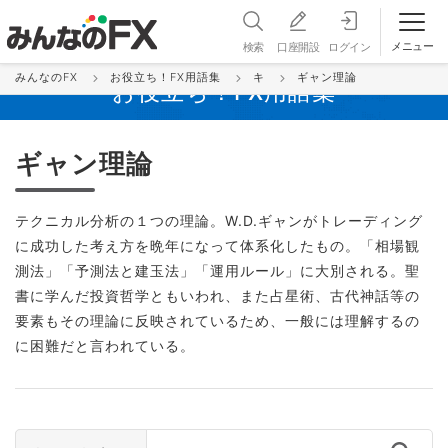
メニュー
検索
口座開設
ログイン
みんなのFX
お役立ち！FX用語集
キ
ギャン理論
お役立ち！FX用語集
ギャン理論
テクニカル分析の１つの理論。W.D.ギャンがトレーディング
に成功した考え方を晩年になって体系化したもの。「相場観
測法」「予測法と建玉法」「運用ルール」に大別される。聖
書に学んだ投資哲学ともいわれ、また占星術、古代神話等の
要素もその理論に反映されているため、一般には理解するの
に困難だと言われている。