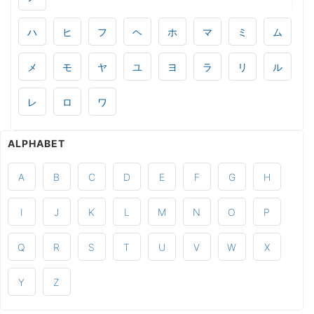
ハ
ヒ
フ
ヘ
ホ
マ
ミ
ム
メ
モ
ヤ
ユ
ヨ
ラ
リ
ル
レ
ロ
ワ
ALPHABET
A
B
C
D
E
F
G
H
I
J
K
L
M
N
O
P
Q
R
S
T
U
V
W
X
Y
Z