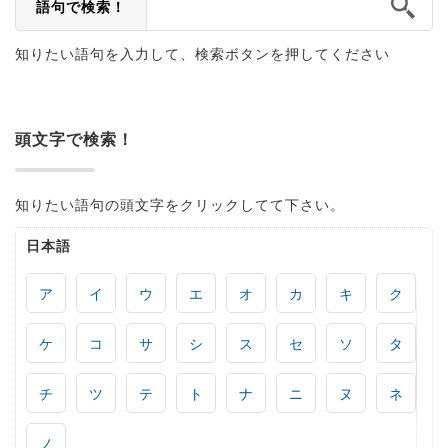
語句で検索！
知りたい語句を入力して、検索ボタンを押してください
頭文字で検索！
知りたい語句の頭文字をクリックしてて下さい。
日本語
ア
イ
ウ
エ
オ
カ
キ
ク
ケ
コ
サ
シ
ス
セ
ソ
タ
チ
ツ
テ
ト
ナ
ニ
ヌ
ネ
ノ