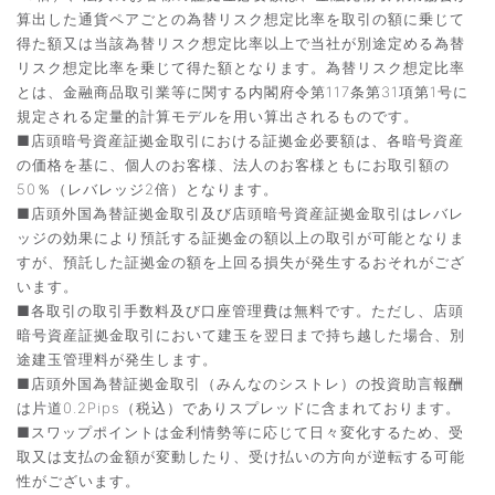
算出した通貨ペアごとの為替リスク想定比率を取引の額に乗じて
得た額又は当該為替リスク想定比率以上で当社が別途定める為替
リスク想定比率を乗じて得た額となります。為替リスク想定比率
とは、金融商品取引業等に関する内閣府令第117条第31項第1号に
規定される定量的計算モデルを用い算出されるものです。
■店頭暗号資産証拠金取引における証拠金必要額は、各暗号資産
の価格を基に、個人のお客様、法人のお客様ともにお取引額の
50％（レバレッジ2倍）となります。
■店頭外国為替証拠金取引及び店頭暗号資産証拠金取引はレバレ
ッジの効果により預託する証拠金の額以上の取引が可能となりま
すが、預託した証拠金の額を上回る損失が発生するおそれがござ
います。
■各取引の取引手数料及び口座管理費は無料です。ただし、店頭
暗号資産証拠金取引において建玉を翌日まで持ち越した場合、別
途建玉管理料が発生します。
■店頭外国為替証拠金取引（みんなのシストレ）の投資助言報酬
は片道0.2Pips（税込）でありスプレッドに含まれております。
■スワップポイントは金利情勢等に応じて日々変化するため、受
取又は支払の金額が変動したり、受け払いの方向が逆転する可能
性がございます。