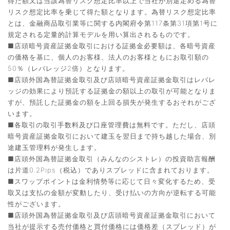
得た額又は当該為替リスク想定比率以上で当社が別途定める為替
リスク想定比率を乗じて得た額となります。為替リスク想定比率
とは、金融商品取引業等に関する内閣府令第117条第31項第1号に
規定される定量的計算モデルを用い算出されるものです。
■店頭暗号資産証拠金取引における証拠金必要額は、各暗号資産
の価格を基に、個人のお客様、法人のお客様ともにお取引額の
50％（レバレッジ2倍）となります。
■店頭外国為替証拠金取引及び店頭暗号資産証拠金取引はレバレ
ッジの効果により預託する証拠金の額以上の取引が可能となりま
すが、預託した証拠金の額を上回る損失が発生するおそれがござ
います。
■各取引の取引手数料及び口座管理費は無料です。ただし、店頭
暗号資産証拠金取引において建玉を翌日まで持ち越した場合、別
途建玉管理料が発生します。
■店頭外国為替証拠金取引（みんなのシストレ）の投資助言報酬
は片道0.2Pips（税込）でありスプレッドに含まれております。
■スワップポイントは金利情勢等に応じて日々変化するため、受
取又は支払の金額が変動したり、受け払いの方向が逆転する可能
性がございます。
■店頭外国為替証拠金取引及び店頭暗号資産証拠金取引において
当社が提示する売付価格と買付価格には価格差（スプレッド）が