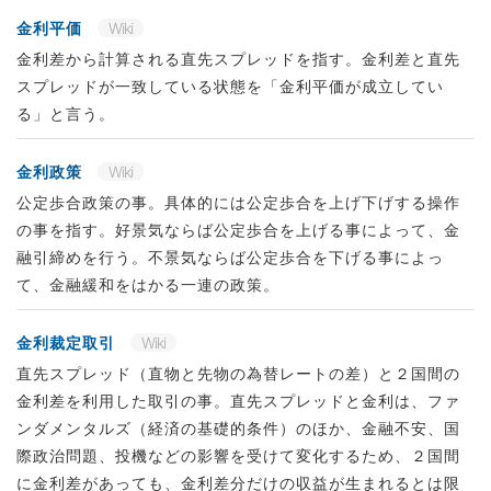
金利平価
Wiki
金利差から計算される直先スプレッドを指す。金利差と直先
スプレッドが一致している状態を「金利平価が成立してい
る」と言う。
金利政策
Wiki
公定歩合政策の事。具体的には公定歩合を上げ下げする操作
の事を指す。好景気ならば公定歩合を上げる事によって、金
融引締めを行う。不景気ならば公定歩合を下げる事によっ
て、金融緩和をはかる一連の政策。
金利裁定取引
Wiki
直先スプレッド（直物と先物の為替レートの差）と２国間の
金利差を利用した取引の事。直先スプレッドと金利は、ファ
ンダメンタルズ（経済の基礎的条件）のほか、金融不安、国
際政治問題、投機などの影響を受けて変化するため、２国間
に金利差があっても、金利差分だけの収益が生まれるとは限