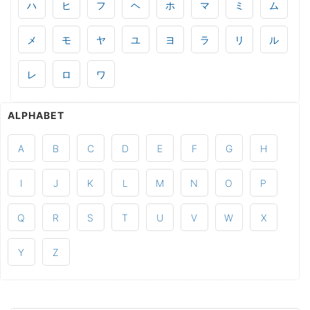
ハ
ヒ
フ
ヘ
ホ
マ
ミ
ム
メ
モ
ヤ
ユ
ヨ
ラ
リ
ル
レ
ロ
ワ
ALPHABET
A
B
C
D
E
F
G
H
I
J
K
L
M
N
O
P
Q
R
S
T
U
V
W
X
Y
Z