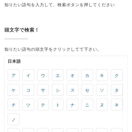
知りたい語句を入力して、検索ボタンを押してください
頭文字で検索！
知りたい語句の頭文字をクリックしてて下さい。
日本語
ア
イ
ウ
エ
オ
カ
キ
ク
ケ
コ
サ
シ
ス
セ
ソ
タ
チ
ツ
テ
ト
ナ
ニ
ヌ
ネ
ノ