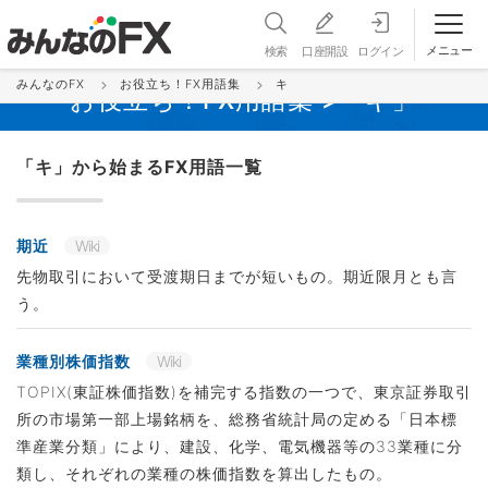
メニュー
検索
口座開設
ログイン
みんなのFX
お役立ち！FX用語集
キ
お役立ち！FX用語集 >「キ」
「キ」から始まるFX用語一覧
期近
Wiki
先物取引において受渡期日までが短いもの。期近限月とも言
う。
業種別株価指数
Wiki
TOPIX(東証株価指数)を補完する指数の一つで、東京証券取引
所の市場第一部上場銘柄を、総務省統計局の定める「日本標
準産業分類」により、建設、化学、電気機器等の33業種に分
類し、それぞれの業種の株価指数を算出したもの。