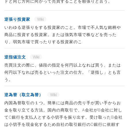
ドと同じ方向に向かって売買することを順張りと言う。
逆張り投資家
Wiki
いわゆる逆張りをする投資家のこと。市場で不人気な銘柄や
商品に投資する投資家。または強気市場で株などを売った
り、弱気市場で買ったりする投資家のこ
逆指値注文
Wiki
売買注文の際に、値段の指定を何円以上なれば買う、または
何円以下なれば売るといった注文の仕方。「逆指し」とも言
う。
逆為替（取立為替）
Wiki
内国為替取引の１つ。簡単には商品の売り手が買い手からお
金を取り立てる方法。国内の商取引で、A会社がB会社に対し
てC銀行を支払人とする小切手を振り出す。受け取ったB会社
は小切手を現金化するため自社の取引銀行のD銀行に依頼す