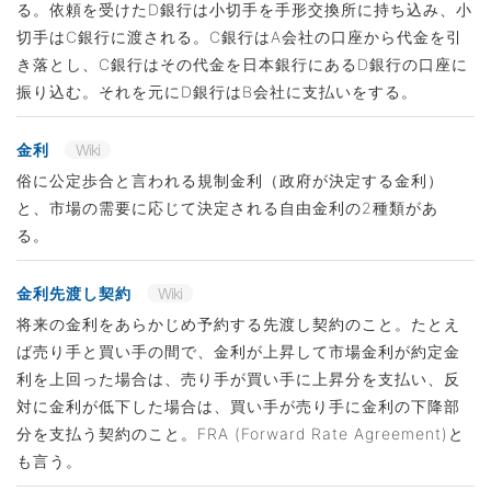
る。依頼を受けたD銀行は小切手を手形交換所に持ち込み、小
切手はC銀行に渡される。C銀行はA会社の口座から代金を引
き落とし、C銀行はその代金を日本銀行にあるD銀行の口座に
振り込む。それを元にD銀行はB会社に支払いをする。
金利
Wiki
俗に公定歩合と言われる規制金利（政府が決定する金利）
と、市場の需要に応じて決定される自由金利の2種類があ
る。
金利先渡し契約
Wiki
将来の金利をあらかじめ予約する先渡し契約のこと。たとえ
ば売り手と買い手の間で、金利が上昇して市場金利が約定金
利を上回った場合は、売り手が買い手に上昇分を支払い、反
対に金利が低下した場合は、買い手が売り手に金利の下降部
分を支払う契約のこと。FRA (Forward Rate Agreement)と
も言う。