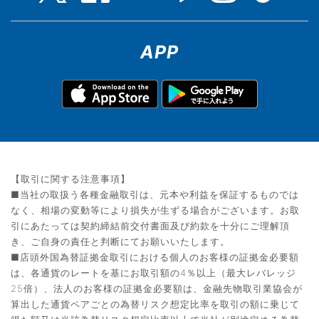
APP
【取引に関する注意事項】
■当社の取扱う各種金融取引は、元本や利益を保証するものでは
なく、相場の変動等により損失が生ずる場合がございます。お取
引にあたっては契約締結前交付書面及び約款を十分にご理解頂
き、ご自身の責任と判断にてお願いいたします。
■店頭外国為替証拠金取引における個人のお客様の証拠金必要額
は、各通貨のレートを基にお取引額の4％以上（最大レバレッジ
25倍）、法人のお客様の証拠金必要額は、金融先物取引業協会が
算出した通貨ペアごとの為替リスク想定比率を取引の額に乗じて