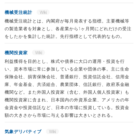
機械受注統計
Wiki
機械受注統計とは、内閣府が毎月発表する指標。主要機械等
の製造業者を対象とし、各産業から1ヶ月間にどれだけの受注
をしたかを集計した統計。先行指標として代表的なもの。
機関投資家
Wiki
利益獲得を目的とし、株式や債券に大口の運用・投資を行
い、資本市場に常に参加している企業や団体の事。主に生命
保険会社、損害保険会社、普通銀行、投資信託会社、信用金
庫、年金基金、共済組合、農業団体、信託銀行、政府系金融
機関など。また外国人投資家（含む、外国人個人投資家）も
機関投資家に含まれ、日本国内の外資系企業、アメリカの年
金資金や投資信託など、日本の市場に投資している。投資金
額の大きさから市場に与える影響は大きいとされる。
気象デリバティブ
Wiki