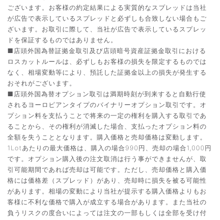
ございます。お客様の約定結果による実質的なスプレッドは当社
が広告で表示しているスプレッドと必ずしも合致しない場合もご
ざいます。お取引に際して、当社が広告で表示しているスプレッ
ドを保証するものではありません。
■店頭外国為替証拠金取引及び店頭暗号資産証拠金取引における
ロスカットルールは、必ずしもお客様の損失を限定するものでは
なく、相場変動等により、預託した証拠金以上の損失が発生する
おそれがございます。
■店頭外国為替オプション取引は満期時刻が到来すると自動行使
されるヨーロピアンタイプのバイナリーオプション取引です。オ
プション料を支払うことで将来の一定の権利を購入する取引であ
ることから、その権利が消滅した場合、支払ったオプション料の
全額を失うこととなります。購入価格と売却価格は変動します。
1Lotあたりの最大価格は、購入の場合990円、売却の場合1,000円
です。オプション購入後の注文取消は行う事ができませんが、取
引可能期間であれば売却は可能です。ただし、売却価格と購入価
格には価格差（スプレッド）があり、売却時に損失を被る可能性
があります。相場の変動により当社が提示する購入価格よりもお
客様に不利な価格で購入が成立する場合があります。また当社の
負うリスクの度合いによっては注文の一部もしくは全部を受け付