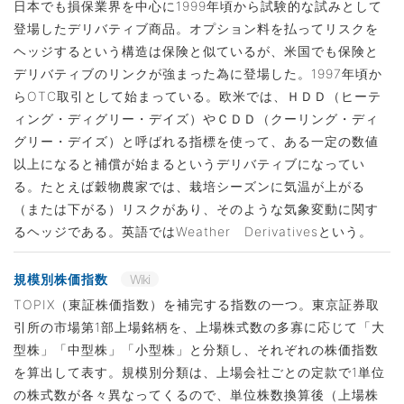
日本でも損保業界を中心に1999年頃から試験的な試みとして
登場したデリバティブ商品。オプション料を払ってリスクを
ヘッジするという構造は保険と似ているが、米国でも保険と
デリバティブのリンクが強まった為に登場した。1997年頃か
らOTC取引として始まっている。欧米では、ＨＤＤ（ヒーテ
ィング・ディグリー・デイズ）やＣＤＤ（クーリング・ディ
グリー・デイズ）と呼ばれる指標を使って、ある一定の数値
以上になると補償が始まるというデリバティブになってい
る。たとえば穀物農家では、栽培シーズンに気温が上がる
（または下がる）リスクがあり、そのような気象変動に関す
るヘッジである。英語ではWeather Derivativesという。
規模別株価指数
Wiki
TOPIX（東証株価指数）を補完する指数の一つ。東京証券取
引所の市場第1部上場銘柄を、上場株式数の多寡に応じて「大
型株」「中型株」「小型株」と分類し、それぞれの株価指数
を算出して表す。規模別分類は、上場会社ごとの定款で1単位
の株式数が各々異なってくるので、単位株数換算後（上場株