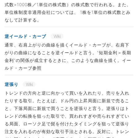
式数×1000株／1単位の株式数）の株式数で行われる。また、
単位株制度非適用会社については、 1株を1単位の株式数とみ
なして計算する。
逆イールド・カーブ
Wiki
通常、右肩上がりの曲線を描くイールド・カーブが、右肩下
がりの曲線になることを逆イールドと言う。"短期金利＞長期
金利"の関係が成立するときに、このような曲線を描く。イー
ルド・カーブ参照
逆張り
Wiki
トレンドの方向と逆に向かって買いを入れたり、売りを入れ
たりする取引。たとえば、ドル円の上昇局面に新規で売るこ
と、下落局面に新規で買うことを逆張りと言う。逆張りはト
レンドの転換を狙った取引で、買われすぎや売られすぎてい
る局面、ローソク足で髭を付けたタイミングを狙って逆張り
注文を入れるのが有効な取引手法とされる。反対に、トレン