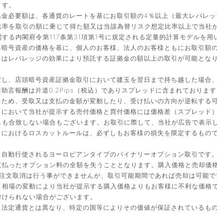
ます。
金必要額は、各通貨のレートを基にお取引額の4％以上（最大レバレッ
比率を取引の額に乗じて得た額又は当該為替リスク想定比率以上で当社
する内閣府令第117条第31項第1号に規定される定量的計算モデルを用
暗号資産の価格を基に、個人のお客様、法人のお客様ともにお取引額の
引はレバレッジの効果により預託する証拠金の額以上の取引が可能とな
だし、店頭暗号資産証拠金取引において建玉を翌日まで持ち越した場合
言報酬は片道0.2Pips（税込）でありスプレッドに含まれております
るため、受取又は支払の金額が変動したり、受け払いの方向が逆転する
引において当社が提示する売付価格と買付価格には価格差（スプレッド
しも合致しない場合もございます。お取引に際して、当社が広告で表示
引におけるロスカットルールは、必ずしもお客様の損失を限定するもの
と自動行使されるヨーロピアンタイプのバイナリーオプション取引です
払ったオプション料の全額を失うこととなります。購入価格と売却価格は
入後の注文取消は行う事ができませんが、取引可能期間であれば売却は可能
。相場の変動により当社が提示する購入価格よりもお客様に不利な価格
付けられない場合がございます。
。法定通貨とは異なり、特定の国等によりその価値が保証されているも