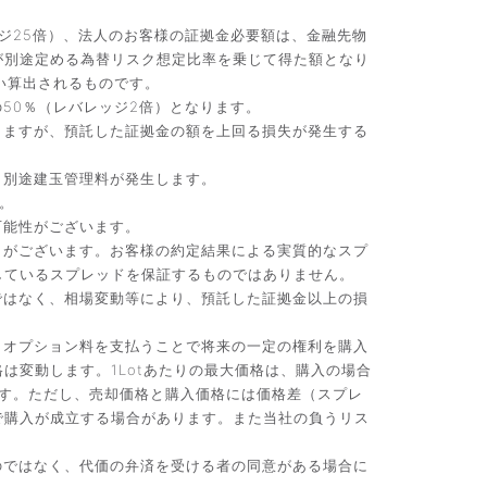
ジ25倍）、法人のお客様の証拠金必要額は、金融先物
が別途定める為替リスク想定比率を乗じて得た額となり
い算出されるものです。
50％（レバレッジ2倍）となります。
りますが、預託した証拠金の額を上回る損失が発生する
、別途建玉管理料が発生します。
。
可能性がございます。
）がございます。お客様の約定結果による実質的なスプ
しているスプレッドを保証するものではありません。
ではなく、相場変動等により、預託した証拠金以上の損
。オプション料を支払うことで将来の一定の権利を購入
変動します。1Lotあたりの最大価格は、購入の場合
です。ただし、売却価格と購入価格には価格差（スプレ
で購入が成立する場合があります。また当社の負うリス
のではなく、代価の弁済を受ける者の同意がある場合に