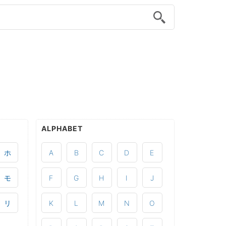
ALPHABET
ホ
A
B
C
D
E
モ
F
G
H
I
J
リ
K
L
M
N
O