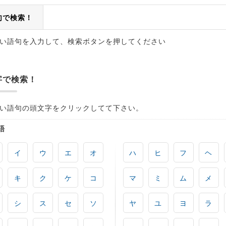
句で検索！
い語句を入力して、検索ボタンを押してください
字で検索！
い語句の頭文字をクリックしてて下さい。
語
イ
ウ
エ
オ
ハ
ヒ
フ
ヘ
キ
ク
ケ
コ
マ
ミ
ム
メ
シ
ス
セ
ソ
ヤ
ユ
ヨ
ラ