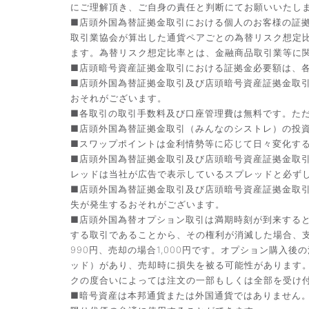
にご理解頂き、ご自身の責任と判断にてお願いいたし
■店頭外国為替証拠金取引における個人のお客様の証拠
取引業協会が算出した通貨ペアごとの為替リスク想定
ます。為替リスク想定比率とは、金融商品取引業等に関
■店頭暗号資産証拠金取引における証拠金必要額は、各
■店頭外国為替証拠金取引及び店頭暗号資産証拠金取
おそれがございます。
■各取引の取引手数料及び口座管理費は無料です。た
■店頭外国為替証拠金取引（みんなのシストレ）の投資助
■スワップポイントは金利情勢等に応じて日々変化す
■店頭外国為替証拠金取引及び店頭暗号資産証拠金取
レッドは当社が広告で表示しているスプレッドと必ず
■店頭外国為替証拠金取引及び店頭暗号資産証拠金取
失が発生するおそれがございます。
■店頭外国為替オプション取引は満期時刻が到来する
する取引であることから、その権利が消滅した場合、支
990円、売却の場合1,000円です。オプション購
ッド）があり、売却時に損失を被る可能性があります
クの度合いによっては注文の一部もしくは全部を受け
■暗号資産は本邦通貨または外国通貨ではありません