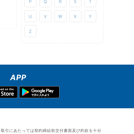
P
Q
R
S
T
U
V
W
X
Y
Z
APP
お取引にあたっては契約締結前交付書面及び約款を十分