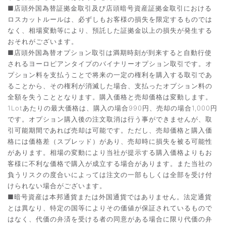
■店頭外国為替証拠金取引及び店頭暗号資産証拠金取引における
ロスカットルールは、必ずしもお客様の損失を限定するものでは
なく、相場変動等により、預託した証拠金以上の損失が発生する
おそれがございます。
■店頭外国為替オプション取引は満期時刻が到来すると自動行使
されるヨーロピアンタイプのバイナリーオプション取引です。オ
プション料を支払うことで将来の一定の権利を購入する取引であ
ることから、その権利が消滅した場合、支払ったオプション料の
全額を失うこととなります。購入価格と売却価格は変動します。
1Lotあたりの最大価格は、購入の場合990円、売却の場合1,000円
です。オプション購入後の注文取消は行う事ができませんが、取
引可能期間であれば売却は可能です。ただし、売却価格と購入価
格には価格差（スプレッド）があり、売却時に損失を被る可能性
があります。相場の変動により当社が提示する購入価格よりもお
客様に不利な価格で購入が成立する場合があります。また当社の
負うリスクの度合いによっては注文の一部もしくは全部を受け付
けられない場合がございます。
■暗号資産は本邦通貨または外国通貨ではありません。法定通貨
とは異なり、特定の国等によりその価値が保証されているもので
はなく、代価の弁済を受ける者の同意がある場合に限り代価の弁