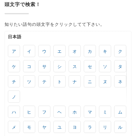
頭文字で検索！
知りたい語句の頭文字をクリックしてて下さい。
日本語
ア
イ
ウ
エ
オ
カ
キ
ク
ケ
コ
サ
シ
ス
セ
ソ
タ
チ
ツ
テ
ト
ナ
ニ
ヌ
ネ
ノ
ハ
ヒ
フ
ヘ
ホ
マ
ミ
ム
メ
モ
ヤ
ユ
ヨ
ラ
リ
ル