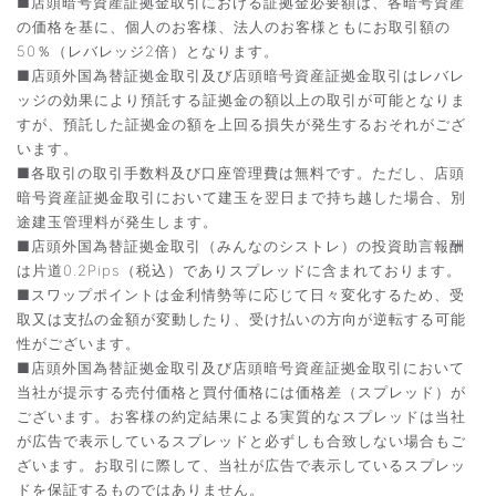
■店頭暗号資産証拠金取引における証拠金必要額は、各暗号資産
の価格を基に、個人のお客様、法人のお客様ともにお取引額の
50％（レバレッジ2倍）となります。
■店頭外国為替証拠金取引及び店頭暗号資産証拠金取引はレバレ
ッジの効果により預託する証拠金の額以上の取引が可能となりま
すが、預託した証拠金の額を上回る損失が発生するおそれがござ
います。
■各取引の取引手数料及び口座管理費は無料です。ただし、店頭
暗号資産証拠金取引において建玉を翌日まで持ち越した場合、別
途建玉管理料が発生します。
■店頭外国為替証拠金取引（みんなのシストレ）の投資助言報酬
は片道0.2Pips（税込）でありスプレッドに含まれております。
■スワップポイントは金利情勢等に応じて日々変化するため、受
取又は支払の金額が変動したり、受け払いの方向が逆転する可能
性がございます。
■店頭外国為替証拠金取引及び店頭暗号資産証拠金取引において
当社が提示する売付価格と買付価格には価格差（スプレッド）が
ございます。お客様の約定結果による実質的なスプレッドは当社
が広告で表示しているスプレッドと必ずしも合致しない場合もご
ざいます。お取引に際して、当社が広告で表示しているスプレッ
ドを保証するものではありません。