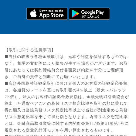
【取引に関する注意事項】
■当社の取扱う各種金融取引は、元本や利益を保証するものでは
なく、相場の変動等により損失が生ずる場合がございます。お取
引にあたっては契約締結前交付書面及び約款を十分にご理解頂
き、ご自身の責任と判断にてお願いいたします。
■店頭外国為替証拠金取引における個人のお客様の証拠金必要額
は、各通貨のレートを基にお取引額の4％以上（最大レバレッジ
25倍）、法人のお客様の証拠金必要額は、金融先物取引業協会が
算出した通貨ペアごとの為替リスク想定比率を取引の額に乗じて
得た額又は当該為替リスク想定比率以上で当社が別途定める為替
リスク想定比率を乗じて得た額となります。為替リスク想定比率
とは、金融商品取引業等に関する内閣府令第117条第31項第1号に
規定される定量的計算モデルを用い算出されるものです。