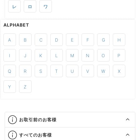
レ
ロ
ワ
ALPHABET
A
B
C
D
E
F
G
H
I
J
K
L
M
N
O
P
Q
R
S
T
U
V
W
X
Y
Z
お取引前のお客様
すべてのお客様