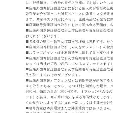
にご理解頂き、ご自身の責任と判断にてお願いいたし
■店頭外国為替証拠金取引における個人のお客様の証拠
取引業協会が算出した通貨ペアごとの為替リスク想定
ます。為替リスク想定比率とは、金融商品取引業等に関
■店頭暗号資産証拠金取引における証拠金必要額は、各
■店頭外国為替証拠金取引及び店頭暗号資産証拠金取
おそれがございます。
■各取引の取引手数料及び口座管理費は無料です。た
■店頭外国為替証拠金取引（みんなのシストレ）の投資助
■スワップポイントは金利情勢等に応じて日々変化す
■店頭外国為替証拠金取引及び店頭暗号資産証拠金取
レッドは当社が広告で表示しているスプレッドと必ず
■店頭外国為替証拠金取引及び店頭暗号資産証拠金取
失が発生するおそれがございます。
■店頭外国為替オプション取引は満期時刻が到来する
する取引であることから、その権利が消滅した場合、支
990円、売却の場合1,000円です。オプション購
ッド）があり、売却時に損失を被る可能性があります
クの度合いによっては注文の一部もしくは全部を受け
■暗号資産は本邦通貨または外国通貨ではありません