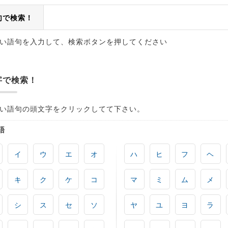
句で検索！
い語句を入力して、検索ボタンを押してください
字で検索！
い語句の頭文字をクリックしてて下さい。
語
イ
ウ
エ
オ
ハ
ヒ
フ
ヘ
キ
ク
ケ
コ
マ
ミ
ム
メ
シ
ス
セ
ソ
ヤ
ユ
ヨ
ラ