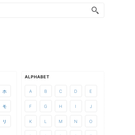
ALPHABET
ホ
A
B
C
D
E
モ
F
G
H
I
J
リ
K
L
M
N
O