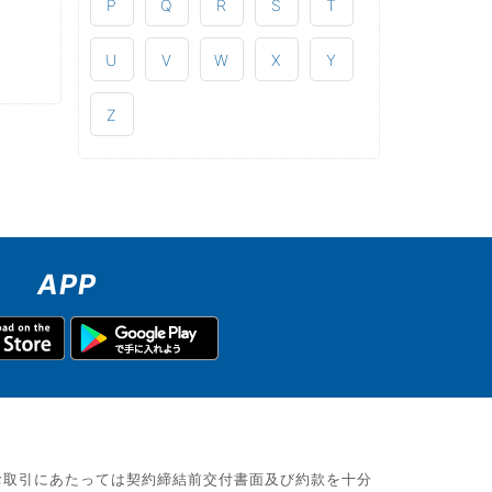
P
Q
R
S
T
U
V
W
X
Y
Z
APP
お取引にあたっては契約締結前交付書面及び約款を十分