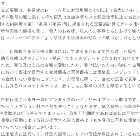
ます。
金必要額は、各通貨のレートを基にお取引額の4％以上（最大レバレッ
比率を取引の額に乗じて得た額又は当該為替リスク想定比率以上で当社
する内閣府令第117条第31項第1号に規定される定量的計算モデルを用
暗号資産の価格を基に、個人のお客様、法人のお客様ともにお取引額の
引はレバレッジの効果により預託する証拠金の額以上の取引が可能とな
だし、店頭暗号資産証拠金取引において建玉を翌日まで持ち越した場合
言報酬は片道0.2Pips（税込）でありスプレッドに含まれております
るため、受取又は支払の金額が変動したり、受け払いの方向が逆転する
引において当社が提示する売付価格と買付価格には価格差（スプレッド
しも合致しない場合もございます。お取引に際して、当社が広告で表示
引におけるロスカットルールは、必ずしもお客様の損失を限定するもの
と自動行使されるヨーロピアンタイプのバイナリーオプション取引です
払ったオプション料の全額を失うこととなります。購入価格と売却価格は
入後の注文取消は行う事ができませんが、取引可能期間であれば売却は可能
。相場の変動により当社が提示する購入価格よりもお客様に不利な価格
付けられない場合がございます。
。法定通貨とは異なり、特定の国等によりその価値が保証されているも