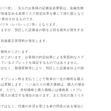
ジ25倍）、法人のお客様の証拠金必要額は、金融先物
が別途定める為替リスク想定比率を乗じて得た額となり
い算出されるものです。
50％（レバレッジ2倍）となります。
りますが、預託した証拠金の額を上回る損失が発生する
、別途建玉管理料が発生します。
。
可能性がございます。
）がございます。お客様の約定結果による実質的なスプ
しているスプレッドを保証するものではありません。
ではなく、相場変動等により、預託した証拠金以上の損
。オプション料を支払うことで将来の一定の権利を購入
変動します。1Lotあたりの最大価格は、購入の場合
です。ただし、売却価格と購入価格には価格差（スプレ
で購入が成立する場合があります。また当社の負うリス
のではなく、代価の弁済を受ける者の同意がある場合に