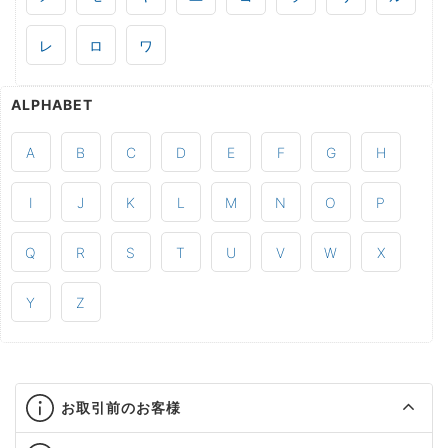
レ
ロ
ワ
ALPHABET
A
B
C
D
E
F
G
H
I
J
K
L
M
N
O
P
Q
R
S
T
U
V
W
X
Y
Z
お取引前のお客様