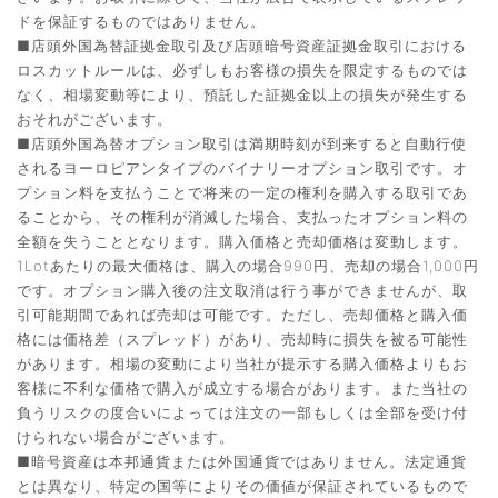
ドを保証するものではありません。
■店頭外国為替証拠金取引及び店頭暗号資産証拠金取引における
ロスカットルールは、必ずしもお客様の損失を限定するものでは
なく、相場変動等により、預託した証拠金以上の損失が発生する
おそれがございます。
■店頭外国為替オプション取引は満期時刻が到来すると自動行使
されるヨーロピアンタイプのバイナリーオプション取引です。オ
プション料を支払うことで将来の一定の権利を購入する取引であ
ることから、その権利が消滅した場合、支払ったオプション料の
全額を失うこととなります。購入価格と売却価格は変動します。
1Lotあたりの最大価格は、購入の場合990円、売却の場合1,000円
です。オプション購入後の注文取消は行う事ができませんが、取
引可能期間であれば売却は可能です。ただし、売却価格と購入価
格には価格差（スプレッド）があり、売却時に損失を被る可能性
があります。相場の変動により当社が提示する購入価格よりもお
客様に不利な価格で購入が成立する場合があります。また当社の
負うリスクの度合いによっては注文の一部もしくは全部を受け付
けられない場合がございます。
■暗号資産は本邦通貨または外国通貨ではありません。法定通貨
とは異なり、特定の国等によりその価値が保証されているもので