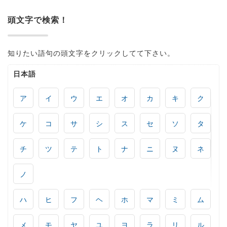
頭文字で検索！
知りたい語句の頭文字をクリックしてて下さい。
日本語
ア
イ
ウ
エ
オ
カ
キ
ク
ケ
コ
サ
シ
ス
セ
ソ
タ
チ
ツ
テ
ト
ナ
ニ
ヌ
ネ
ノ
ハ
ヒ
フ
ヘ
ホ
マ
ミ
ム
メ
モ
ヤ
ユ
ヨ
ラ
リ
ル