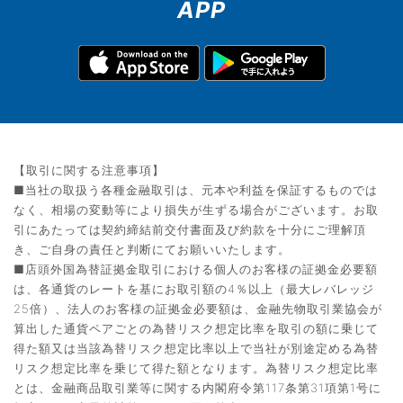
APP
【取引に関する注意事項】
■当社の取扱う各種金融取引は、元本や利益を保証するものでは
なく、相場の変動等により損失が生ずる場合がございます。お取
引にあたっては契約締結前交付書面及び約款を十分にご理解頂
き、ご自身の責任と判断にてお願いいたします。
■店頭外国為替証拠金取引における個人のお客様の証拠金必要額
は、各通貨のレートを基にお取引額の4％以上（最大レバレッジ
25倍）、法人のお客様の証拠金必要額は、金融先物取引業協会が
算出した通貨ペアごとの為替リスク想定比率を取引の額に乗じて
得た額又は当該為替リスク想定比率以上で当社が別途定める為替
リスク想定比率を乗じて得た額となります。為替リスク想定比率
とは、金融商品取引業等に関する内閣府令第117条第31項第1号に