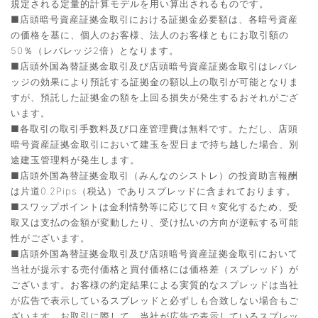
規定される定量的計算モデルを用い算出されるものです。
■店頭暗号資産証拠金取引における証拠金必要額は、各暗号資産
の価格を基に、個人のお客様、法人のお客様ともにお取引額の
50％（レバレッジ2倍）となります。
■店頭外国為替証拠金取引及び店頭暗号資産証拠金取引はレバレ
ッジの効果により預託する証拠金の額以上の取引が可能となりま
すが、預託した証拠金の額を上回る損失が発生するおそれがござ
います。
■各取引の取引手数料及び口座管理費は無料です。ただし、店頭
暗号資産証拠金取引において建玉を翌日まで持ち越した場合、別
途建玉管理料が発生します。
■店頭外国為替証拠金取引（みんなのシストレ）の投資助言報酬
は片道0.2Pips（税込）でありスプレッドに含まれております。
■スワップポイントは金利情勢等に応じて日々変化するため、受
取又は支払の金額が変動したり、受け払いの方向が逆転する可能
性がございます。
■店頭外国為替証拠金取引及び店頭暗号資産証拠金取引において
当社が提示する売付価格と買付価格には価格差（スプレッド）が
ございます。お客様の約定結果による実質的なスプレッドは当社
が広告で表示しているスプレッドと必ずしも合致しない場合もご
ざいます。お取引に際して、当社が広告で表示しているスプレッ