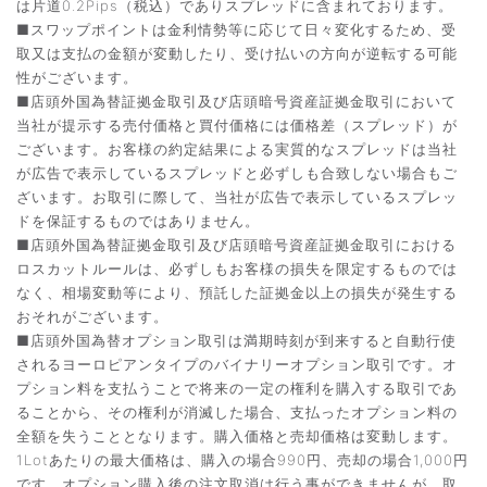
は片道0.2Pips（税込）でありスプレッドに含まれております。
■スワップポイントは金利情勢等に応じて日々変化するため、受
取又は支払の金額が変動したり、受け払いの方向が逆転する可能
性がございます。
■店頭外国為替証拠金取引及び店頭暗号資産証拠金取引において
当社が提示する売付価格と買付価格には価格差（スプレッド）が
ございます。お客様の約定結果による実質的なスプレッドは当社
が広告で表示しているスプレッドと必ずしも合致しない場合もご
ざいます。お取引に際して、当社が広告で表示しているスプレッ
ドを保証するものではありません。
■店頭外国為替証拠金取引及び店頭暗号資産証拠金取引における
ロスカットルールは、必ずしもお客様の損失を限定するものでは
なく、相場変動等により、預託した証拠金以上の損失が発生する
おそれがございます。
■店頭外国為替オプション取引は満期時刻が到来すると自動行使
されるヨーロピアンタイプのバイナリーオプション取引です。オ
プション料を支払うことで将来の一定の権利を購入する取引であ
ることから、その権利が消滅した場合、支払ったオプション料の
全額を失うこととなります。購入価格と売却価格は変動します。
1Lotあたりの最大価格は、購入の場合990円、売却の場合1,000円
です。オプション購入後の注文取消は行う事ができませんが、取