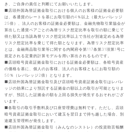
き、ご自身の責任と判断にてお願いいたします。
■店頭外国為替証拠金取引における個人のお客様の証拠金必要額
は、各通貨のレートを基にお取引額の4％以上（最大レバレッジ
25倍）、法人のお客様の証拠金必要額は、金融先物取引業協会が
算出した通貨ペアごとの為替リスク想定比率を取引の額に乗じて
得た額又は当該為替リスク想定比率以上で当社が別途定める為替
リスク想定比率を乗じて得た額となります。為替リスク想定比率
とは、金融商品取引業等に関する内閣府令第117条第31項第1号に
規定される定量的計算モデルを用い算出されるものです。
■店頭暗号資産証拠金取引における証拠金必要額は、各暗号資産
の価格を基に、個人のお客様、法人のお客様ともにお取引額の
50％（レバレッジ2倍）となります。
■店頭外国為替証拠金取引及び店頭暗号資産証拠金取引はレバレ
ッジの効果により預託する証拠金の額以上の取引が可能となりま
すが、預託した証拠金の額を上回る損失が発生するおそれがござ
います。
■各取引の取引手数料及び口座管理費は無料です。ただし、店頭
暗号資産証拠金取引において建玉を翌日まで持ち越した場合、別
途建玉管理料が発生します。
■店頭外国為替証拠金取引（みんなのシストレ）の投資助言報酬