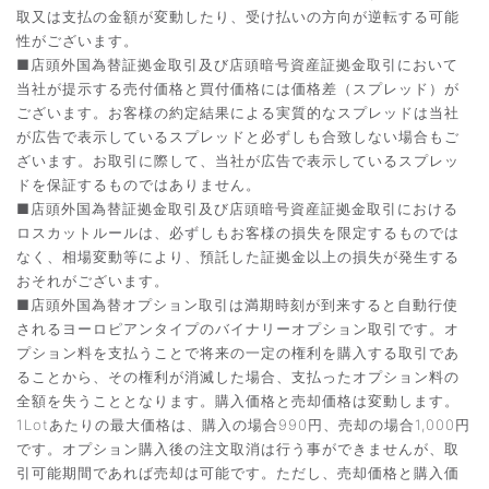
取又は支払の金額が変動したり、受け払いの方向が逆転する可能
性がございます。
■店頭外国為替証拠金取引及び店頭暗号資産証拠金取引において
当社が提示する売付価格と買付価格には価格差（スプレッド）が
ございます。お客様の約定結果による実質的なスプレッドは当社
が広告で表示しているスプレッドと必ずしも合致しない場合もご
ざいます。お取引に際して、当社が広告で表示しているスプレッ
ドを保証するものではありません。
■店頭外国為替証拠金取引及び店頭暗号資産証拠金取引における
ロスカットルールは、必ずしもお客様の損失を限定するものでは
なく、相場変動等により、預託した証拠金以上の損失が発生する
おそれがございます。
■店頭外国為替オプション取引は満期時刻が到来すると自動行使
されるヨーロピアンタイプのバイナリーオプション取引です。オ
プション料を支払うことで将来の一定の権利を購入する取引であ
ることから、その権利が消滅した場合、支払ったオプション料の
全額を失うこととなります。購入価格と売却価格は変動します。
1Lotあたりの最大価格は、購入の場合990円、売却の場合1,000円
です。オプション購入後の注文取消は行う事ができませんが、取
引可能期間であれば売却は可能です。ただし、売却価格と購入価