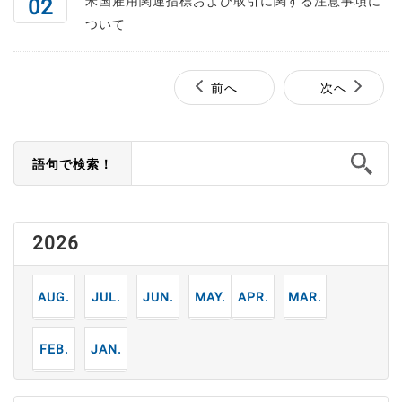
米国雇用関連指標および取引に関する注意事項に
02
ついて
前へ
次へ
語句で検索！
2026
8
7
6
5
4
3
月
月
月
月
月
月
2
1
月
月