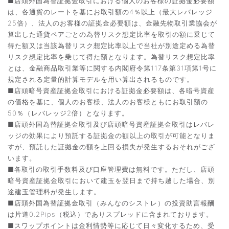
■店頭外国為替証拠金取引における個人のお客様の証拠金必要額
は、各通貨のレートを基にお取引額の4％以上（最大レバレッジ
25倍）、法人のお客様の証拠金必要額は、金融先物取引業協会が
算出した通貨ペアごとの為替リスク想定比率を取引の額に乗じて
得た額又は当該為替リスク想定比率以上で当社が別途定める為替
リスク想定比率を乗じて得た額となります。為替リスク想定比率
とは、金融商品取引業等に関する内閣府令第117条第31項第1号に
規定される定量的計算モデルを用い算出されるものです。
■店頭暗号資産証拠金取引における証拠金必要額は、各暗号資産
の価格を基に、個人のお客様、法人のお客様ともにお取引額の
50％（レバレッジ2倍）となります。
■店頭外国為替証拠金取引及び店頭暗号資産証拠金取引はレバレ
ッジの効果により預託する証拠金の額以上の取引が可能となりま
すが、預託した証拠金の額を上回る損失が発生するおそれがござ
います。
■各取引の取引手数料及び口座管理費は無料です。ただし、店頭
暗号資産証拠金取引において建玉を翌日まで持ち越した場合、別
途建玉管理料が発生します。
■店頭外国為替証拠金取引（みんなのシストレ）の投資助言報酬
は片道0.2Pips（税込）でありスプレッドに含まれております。
■スワップポイントは金利情勢等に応じて日々変化するため、受