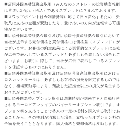
■店頭外国為替証拠金取引（みんなのシストレ）の投資助言報酬
は片道0.2Pips（税込）でありスプレッドに含まれております。
■スワップポイントは金利情勢等に応じて日々変化するため、受
取又は支払の金額が変動したり、受け払いの方向が逆転する可能
性がございます。
■店頭外国為替証拠金取引及び店頭暗号資産証拠金取引において
当社が提示する売付価格と買付価格には価格差（スプレッド）が
ございます。お客様の約定結果による実質的なスプレッドは当社
が広告で表示しているスプレッドと必ずしも合致しない場合もご
ざいます。お取引に際して、当社が広告で表示しているスプレッ
ドを保証するものではありません。
■店頭外国為替証拠金取引及び店頭暗号資産証拠金取引における
ロスカットルールは、必ずしもお客様の損失を限定するものでは
なく、相場変動等により、預託した証拠金以上の損失が発生する
おそれがございます。
■店頭外国為替オプション取引は満期時刻が到来すると自動行使
されるヨーロピアンタイプのバイナリーオプション取引です。オ
プション料を支払うことで将来の一定の権利を購入する取引であ
ることから、その権利が消滅した場合、支払ったオプション料の
全額を失うこととなります。購入価格と売却価格は変動します。