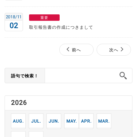
2018/11
重要
02
取引報告書の作成につきまして
前へ
次へ
語句で検索！
2026
8
7
6
5
4
3
月
月
月
月
月
月