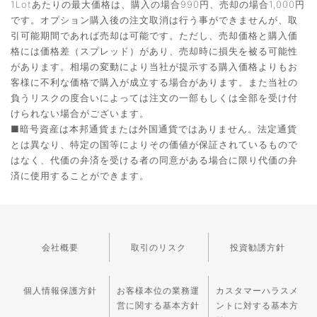
1Lotあたりの最大価格は、購入の場合990円、売却の場合1,000円
です。オプション購入後の注文取消は行う事ができませんが、取
引可能期間であれば売却は可能です。ただし、売却価格と購入価
格には価格差（スプレッド）があり、売却時に損失を被る可能性
があります。相場の変動により当社が提示する購入価格よりもお
客様に不利な価格で購入が成立する場合があります。また当社の
負うリスクの度合いによっては注文の一部もしくは全部を受け付
けられない場合がございます。
■暗号資産は本邦通貨または外国通貨ではありません。法定通貨
とは異なり、特定の国等によりその価値が保証されているもので
はなく、代価の弁済を受ける者の同意がある場合に限り代価の弁
済に使用することができます。
会社概要
取引のリスク
投資勧誘方針
個人情報保護方針
お客様本位の業務運
カスタマーハラスメ
営に関する基本方針
ントに対する基本方