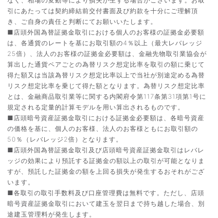
なく、相場の変動等により損失が生ずる場合がございます。お取
引にあたっては契約締結前交付書面及び約款を十分にご理解頂
き、ご自身の責任と判断にてお願いいたします。
■店頭外国為替証拠金取引における個人のお客様の証拠金必要額
は、各通貨のレートを基にお取引額の4％以上（最大レバレッジ
25倍）、法人のお客様の証拠金必要額は、金融先物取引業協会が
算出した通貨ペアごとの為替リスク想定比率を取引の額に乗じて
得た額又は当該為替リスク想定比率以上で当社が別途定める為替
リスク想定比率を乗じて得た額となります。為替リスク想定比率
とは、金融商品取引業等に関する内閣府令第117条第31項第1号に
規定される定量的計算モデルを用い算出されるものです。
■店頭暗号資産証拠金取引における証拠金必要額は、各暗号資産
の価格を基に、個人のお客様、法人のお客様ともにお取引額の
50％（レバレッジ2倍）となります。
■店頭外国為替証拠金取引及び店頭暗号資産証拠金取引はレバレ
ッジの効果により預託する証拠金の額以上の取引が可能となりま
すが、預託した証拠金の額を上回る損失が発生するおそれがござ
います。
■各取引の取引手数料及び口座管理費は無料です。ただし、店頭
暗号資産証拠金取引において建玉を翌日まで持ち越した場合、別
途建玉管理料が発生します。