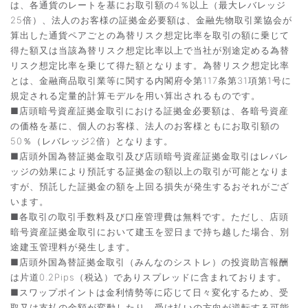
は、各通貨のレートを基にお取引額の4％以上（最大レバレッジ
25倍）、法人のお客様の証拠金必要額は、金融先物取引業協会が
算出した通貨ペアごとの為替リスク想定比率を取引の額に乗じて
得た額又は当該為替リスク想定比率以上で当社が別途定める為替
リスク想定比率を乗じて得た額となります。為替リスク想定比率
とは、金融商品取引業等に関する内閣府令第117条第31項第1号に
規定される定量的計算モデルを用い算出されるものです。
■店頭暗号資産証拠金取引における証拠金必要額は、各暗号資産
の価格を基に、個人のお客様、法人のお客様ともにお取引額の
50％（レバレッジ2倍）となります。
■店頭外国為替証拠金取引及び店頭暗号資産証拠金取引はレバレ
ッジの効果により預託する証拠金の額以上の取引が可能となりま
すが、預託した証拠金の額を上回る損失が発生するおそれがござ
います。
■各取引の取引手数料及び口座管理費は無料です。ただし、店頭
暗号資産証拠金取引において建玉を翌日まで持ち越した場合、別
途建玉管理料が発生します。
■店頭外国為替証拠金取引（みんなのシストレ）の投資助言報酬
は片道0.2Pips（税込）でありスプレッドに含まれております。
■スワップポイントは金利情勢等に応じて日々変化するため、受
取又は支払の金額が変動したり、受け払いの方向が逆転する可能