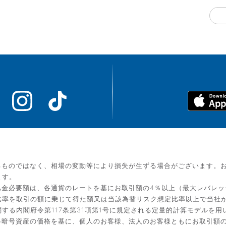
るものではなく、相場の変動等により損失が生ずる場合がございます。
ます。
金必要額は、各通貨のレートを基にお取引額の4％以上（最大レバレッ
比率を取引の額に乗じて得た額又は当該為替リスク想定比率以上で当社
する内閣府令第117条第31項第1号に規定される定量的計算モデルを用
暗号資産の価格を基に、個人のお客様、法人のお客様ともにお取引額の