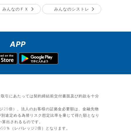
みんなのＦＸ
みんなのシストレ
APP
お取引にあたっては契約締結前交付書面及び約款を十分
ジ25倍）、法人のお客様の証拠金必要額は、金融先物
が別途定める為替リスク想定比率を乗じて得た額となり
い算出されるものです。
50％（レバレッジ2倍）となります。