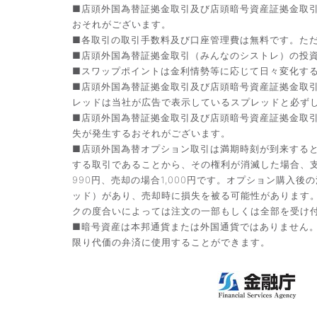
■店頭外国為替証拠金取引及び店頭暗号資産証拠金取
おそれがございます。
■各取引の取引手数料及び口座管理費は無料です。た
■店頭外国為替証拠金取引（みんなのシストレ）の投資助
■スワップポイントは金利情勢等に応じて日々変化す
■店頭外国為替証拠金取引及び店頭暗号資産証拠金取
レッドは当社が広告で表示しているスプレッドと必ず
■店頭外国為替証拠金取引及び店頭暗号資産証拠金取
失が発生するおそれがございます。
■店頭外国為替オプション取引は満期時刻が到来する
する取引であることから、その権利が消滅した場合、支
990円、売却の場合1,000円です。オプション購
ッド）があり、売却時に損失を被る可能性があります
クの度合いによっては注文の一部もしくは全部を受け
■暗号資産は本邦通貨または外国通貨ではありません
限り代価の弁済に使用することができます。