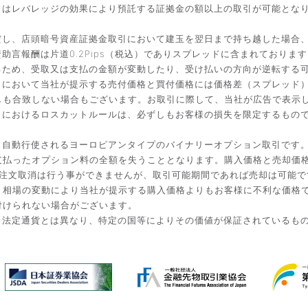
引はレバレッジの効果により預託する証拠金の額以上の取引が可能とな
だし、店頭暗号資産証拠金取引において建玉を翌日まで持ち越した場合
言報酬は片道0.2Pips（税込）でありスプレッドに含まれております
るため、受取又は支払の金額が変動したり、受け払いの方向が逆転する
引において当社が提示する売付価格と買付価格には価格差（スプレッド
しも合致しない場合もございます。お取引に際して、当社が広告で表示
引におけるロスカットルールは、必ずしもお客様の損失を限定するもの
と自動行使されるヨーロピアンタイプのバイナリーオプション取引です
払ったオプション料の全額を失うこととなります。購入価格と売却価格は
入後の注文取消は行う事ができませんが、取引可能期間であれば売却は可能
。相場の変動により当社が提示する購入価格よりもお客様に不利な価格
付けられない場合がございます。
。法定通貨とは異なり、特定の国等によりその価値が保証されているも