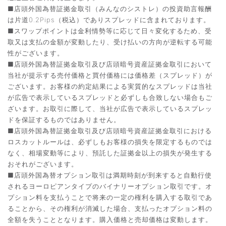
■店頭外国為替証拠金取引（みんなのシストレ）の投資助言報酬
は片道0.2Pips（税込）でありスプレッドに含まれております。
■スワップポイントは金利情勢等に応じて日々変化するため、受
取又は支払の金額が変動したり、受け払いの方向が逆転する可能
性がございます。
■店頭外国為替証拠金取引及び店頭暗号資産証拠金取引において
当社が提示する売付価格と買付価格には価格差（スプレッド）が
ございます。お客様の約定結果による実質的なスプレッドは当社
が広告で表示しているスプレッドと必ずしも合致しない場合もご
ざいます。お取引に際して、当社が広告で表示しているスプレッ
ドを保証するものではありません。
■店頭外国為替証拠金取引及び店頭暗号資産証拠金取引における
ロスカットルールは、必ずしもお客様の損失を限定するものでは
なく、相場変動等により、預託した証拠金以上の損失が発生する
おそれがございます。
■店頭外国為替オプション取引は満期時刻が到来すると自動行使
されるヨーロピアンタイプのバイナリーオプション取引です。オ
プション料を支払うことで将来の一定の権利を購入する取引であ
ることから、その権利が消滅した場合、支払ったオプション料の
全額を失うこととなります。購入価格と売却価格は変動します。