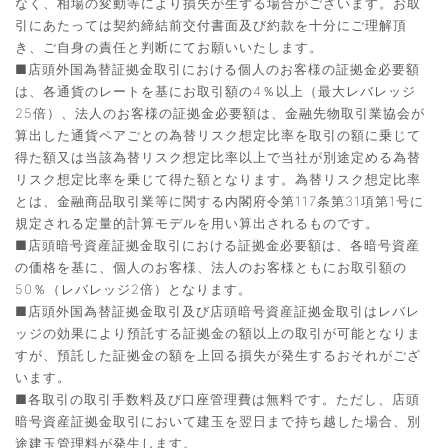
なく、相場の変動等により損失が生ずる場合がございます。お取
引にあたっては契約締結前交付書面及び約款を十分にご理解頂
き、ご自身の責任と判断にてお願いいたします。
■店頭外国為替証拠金取引における個人のお客様の証拠金必要額
は、各通貨のレートを基にお取引額の4％以上（最大レバレッジ
25倍）、法人のお客様の証拠金必要額は、金融先物取引業協会が
算出した通貨ペアごとの為替リスク想定比率を取引の額に乗じて
得た額又は当該為替リスク想定比率以上で当社が別途定める為替
リスク想定比率を乗じて得た額となります。為替リスク想定比率
とは、金融商品取引業等に関する内閣府令第117条第31項第1号に
規定される定量的計算モデルを用い算出されるものです。
■店頭暗号資産証拠金取引における証拠金必要額は、各暗号資産
の価格を基に、個人のお客様、法人のお客様ともにお取引額の
50％（レバレッジ2倍）となります。
■店頭外国為替証拠金取引及び店頭暗号資産証拠金取引はレバレ
ッジの効果により預託する証拠金の額以上の取引が可能となりま
すが、預託した証拠金の額を上回る損失が発生するおそれがござ
います。
■各取引の取引手数料及び口座管理費は無料です。ただし、店頭
暗号資産証拠金取引において建玉を翌日まで持ち越した場合、別
途建玉管理料が発生します。