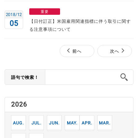
重要
2018/12
【日付訂正】米国雇用関連指標に伴う取引に関す
05
る注意事項について
前へ
次へ
語句で検索！
2026
8
7
6
5
4
3
月
月
月
月
月
月