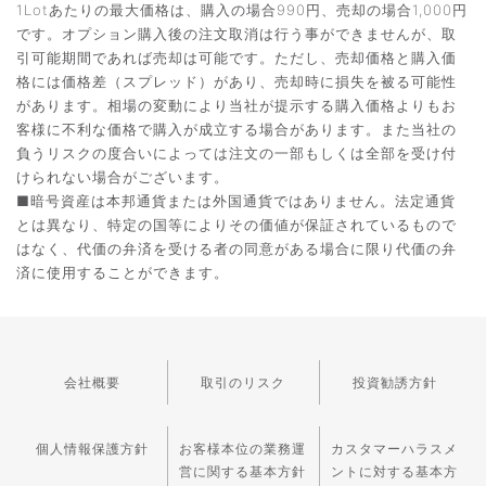
1Lotあたりの最大価格は、購入の場合990円、売却の場合1,000円
です。オプション購入後の注文取消は行う事ができませんが、取
引可能期間であれば売却は可能です。ただし、売却価格と購入価
格には価格差（スプレッド）があり、売却時に損失を被る可能性
があります。相場の変動により当社が提示する購入価格よりもお
客様に不利な価格で購入が成立する場合があります。また当社の
負うリスクの度合いによっては注文の一部もしくは全部を受け付
けられない場合がございます。
■暗号資産は本邦通貨または外国通貨ではありません。法定通貨
とは異なり、特定の国等によりその価値が保証されているもので
はなく、代価の弁済を受ける者の同意がある場合に限り代価の弁
済に使用することができます。
会社概要
取引のリスク
投資勧誘方針
個人情報保護方針
お客様本位の業務運
カスタマーハラスメ
営に関する基本方針
ントに対する基本方