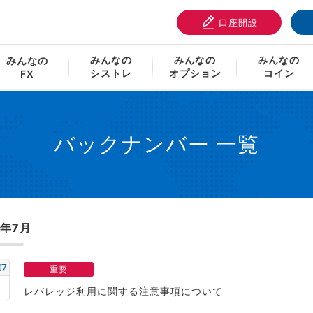
口座開設
せ・システム情報
バックナンバー 一覧
みんなの
みんなの
みんなの
みんなの
シストレ
オプション
コイン
FX
バックナンバー 一覧
0年7月
07
重要
レバレッジ利用に関する注意事項について