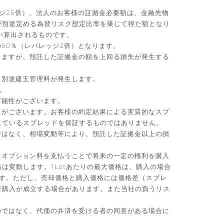
ジ25倍）、法人のお客様の証拠金必要額は、金融先物
が別途定める為替リスク想定比率を乗じて得た額となり
い算出されるものです。
50％（レバレッジ2倍）となります。
りますが、預託した証拠金の額を上回る損失が発生する
、別途建玉管理料が発生します。
。
可能性がございます。
）がございます。お客様の約定結果による実質的なスプ
しているスプレッドを保証するものではありません。
ではなく、相場変動等により、預託した証拠金以上の損
。オプション料を支払うことで将来の一定の権利を購入
変動します。1Lotあたりの最大価格は、購入の場合
です。ただし、売却価格と購入価格には価格差（スプレ
で購入が成立する場合があります。また当社の負うリス
のではなく、代価の弁済を受ける者の同意がある場合に