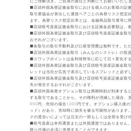
にご理解頂き、ご自身の責任と判断にてお願いいたし
■店頭外国為替証拠金取引における個人のお客様の証拠
取引業協会が算出した通貨ペアごとの為替リスク想定
ます。為替リスク想定比率とは、金融商品取引業等に関
■店頭暗号資産証拠金取引における証拠金必要額は、各
■店頭外国為替証拠金取引及び店頭暗号資産証拠金取
おそれがございます。
■各取引の取引手数料及び口座管理費は無料です。た
■店頭外国為替証拠金取引（みんなのシストレ）の投資助
■スワップポイントは金利情勢等に応じて日々変化す
■店頭外国為替証拠金取引及び店頭暗号資産証拠金取
レッドは当社が広告で表示しているスプレッドと必ず
■店頭外国為替証拠金取引及び店頭暗号資産証拠金取
失が発生するおそれがございます。
■店頭外国為替オプション取引は満期時刻が到来する
する取引であることから、その権利が消滅した場合、支
990円、売却の場合1,000円です。オプション購
ッド）があり、売却時に損失を被る可能性があります
クの度合いによっては注文の一部もしくは全部を受け
■暗号資産は本邦通貨または外国通貨ではありません
限り代価の弁済に使用することができます。