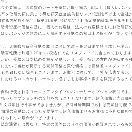
ます。
金必要額は、各通貨のレートを基にお取引額の4％以上（最大レバレッ
比率を取引の額に乗じて得た額又は当該為替リスク想定比率以上で当社
する内閣府令第117条第31項第1号に規定される定量的計算モデルを用
暗号資産の価格を基に、個人のお客様、法人のお客様ともにお取引額の
引はレバレッジの効果により預託する証拠金の額以上の取引が可能とな
だし、店頭暗号資産証拠金取引において建玉を翌日まで持ち越した場合
言報酬は片道0.2Pips（税込）でありスプレッドに含まれております
るため、受取又は支払の金額が変動したり、受け払いの方向が逆転する
引において当社が提示する売付価格と買付価格には価格差（スプレッド
しも合致しない場合もございます。お取引に際して、当社が広告で表示
引におけるロスカットルールは、必ずしもお客様の損失を限定するもの
と自動行使されるヨーロピアンタイプのバイナリーオプション取引です
払ったオプション料の全額を失うこととなります。購入価格と売却価格は
入後の注文取消は行う事ができませんが、取引可能期間であれば売却は可能
。相場の変動により当社が提示する購入価格よりもお客様に不利な価格
付けられない場合がございます。
。法定通貨とは異なり、特定の国等によりその価値が保証されているも