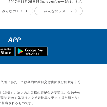
2017年11月25日以前のお知らせ一覧はこちら
みんなのＦＸ
みんなのシストレ
APP
お取引にあたっては契約締結前交付書面及び約款を十分
ジ25倍）、法人のお客様の証拠金必要額は、金融先物
が別途定める為替リスク想定比率を乗じて得た額となり
い算出されるものです。