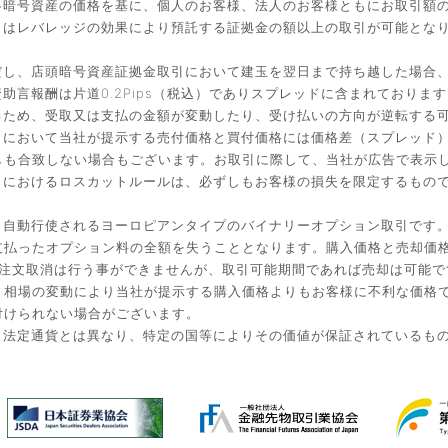
暗号資産の価格を基に、個人のお客様、法人のお客様ともにお取引額の
引はレバレッジの効果により預託する証拠金の額以上の取引が可能とな
だし、店頭暗号資産証拠金取引において建玉を翌日まで持ち越した場合
言報酬は片道0.2Pips（税込）でありスプレッドに含まれております
るため、受取又は支払の金額が変動したり、受け払いの方向が逆転する
引において当社が提示する売付価格と買付価格には価格差（スプレッド
しも合致しない場合もございます。お取引に際して、当社が広告で表示
引におけるロスカットルールは、必ずしもお客様の損失を限定するもの
と自動行使されるヨーロピアンタイプのバイナリーオプション取引です
払ったオプション料の全額を失うこととなります。購入価格と売却価格は
入後の注文取消は行う事ができませんが、取引可能期間であれば売却は可能
。相場の変動により当社が提示する購入価格よりもお客様に不利な価格
付けられない場合がございます。
。法定通貨とは異なり、特定の国等によりその価値が保証されているも