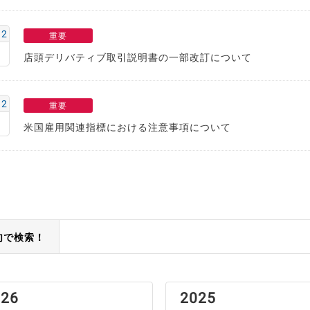
12
重要
店頭デリバティブ取引説明書の一部改訂について
12
重要
米国雇用関連指標における注意事項について
句で検索！
026
2025