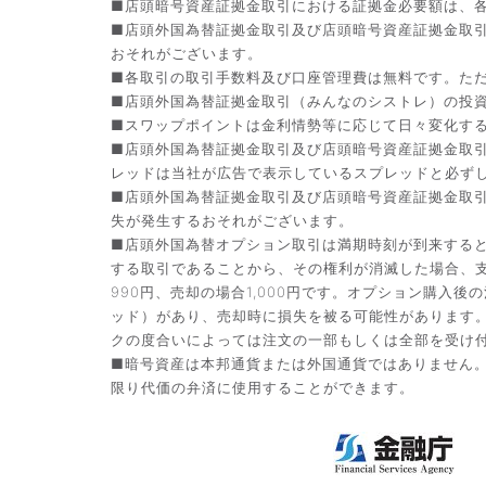
■店頭暗号資産証拠金取引における証拠金必要額は、各
■店頭外国為替証拠金取引及び店頭暗号資産証拠金取
おそれがございます。
■各取引の取引手数料及び口座管理費は無料です。た
■店頭外国為替証拠金取引（みんなのシストレ）の投資助
■スワップポイントは金利情勢等に応じて日々変化す
■店頭外国為替証拠金取引及び店頭暗号資産証拠金取
レッドは当社が広告で表示しているスプレッドと必ず
■店頭外国為替証拠金取引及び店頭暗号資産証拠金取
失が発生するおそれがございます。
■店頭外国為替オプション取引は満期時刻が到来する
する取引であることから、その権利が消滅した場合、支
990円、売却の場合1,000円です。オプション購
ッド）があり、売却時に損失を被る可能性があります
クの度合いによっては注文の一部もしくは全部を受け
■暗号資産は本邦通貨または外国通貨ではありません
限り代価の弁済に使用することができます。