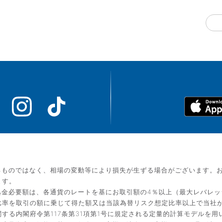
るものではなく、相場の変動等により損失が生ずる場合がございます。
ます。
金必要額は、各通貨のレートを基にお取引額の4％以上（最大レバレッ
比率を取引の額に乗じて得た額又は当該為替リスク想定比率以上で当社
する内閣府令第117条第31項第1号に規定される定量的計算モデルを用