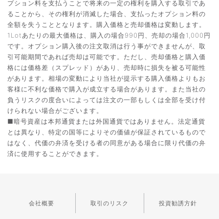
プション料を支払うことで将来の一定の権利を購入する取引であ
ることから、その権利が消滅した場合、支払ったオプション料の
全額を失うこととなります。購入価格と売却価格は変動します。
1Lotあたりの最大価格は、購入の場合990円、売却の場合1,000円
です。オプション購入後の注文取消は行う事ができませんが、取
引可能期間であれば売却は可能です。ただし、売却価格と購入価
格には価格差（スプレッド）があり、売却時に損失を被る可能性
があります。相場の変動により当社が提示する購入価格よりもお
客様に不利な価格で購入が成立する場合があります。また当社の
負うリスクの度合いによっては注文の一部もしくは全部を受け付
けられない場合がございます。
■暗号資産は本邦通貨または外国通貨ではありません。法定通貨
とは異なり、特定の国等によりその価値が保証されているもので
はなく、代価の弁済を受ける者の同意がある場合に限り代価の弁
済に使用することができます。
会社概要
取引のリスク
投資勧誘方針