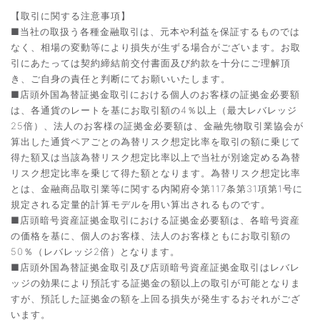
【取引に関する注意事項】
■当社の取扱う各種金融取引は、元本や利益を保証するものでは
なく、相場の変動等により損失が生ずる場合がございます。お取
引にあたっては契約締結前交付書面及び約款を十分にご理解頂
き、ご自身の責任と判断にてお願いいたします。
■店頭外国為替証拠金取引における個人のお客様の証拠金必要額
は、各通貨のレートを基にお取引額の4％以上（最大レバレッジ
25倍）、法人のお客様の証拠金必要額は、金融先物取引業協会が
算出した通貨ペアごとの為替リスク想定比率を取引の額に乗じて
得た額又は当該為替リスク想定比率以上で当社が別途定める為替
リスク想定比率を乗じて得た額となります。為替リスク想定比率
とは、金融商品取引業等に関する内閣府令第117条第31項第1号に
規定される定量的計算モデルを用い算出されるものです。
■店頭暗号資産証拠金取引における証拠金必要額は、各暗号資産
の価格を基に、個人のお客様、法人のお客様ともにお取引額の
50％（レバレッジ2倍）となります。
■店頭外国為替証拠金取引及び店頭暗号資産証拠金取引はレバレ
ッジの効果により預託する証拠金の額以上の取引が可能となりま
すが、預託した証拠金の額を上回る損失が発生するおそれがござ
います。