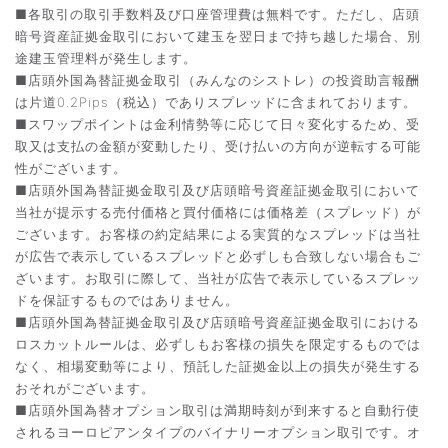
■各取引の取引手数料及び口座管理費は無料です。ただし、店頭
暗号資産証拠金取引において建玉を翌日まで持ち越した場合、別
途建玉管理料が発生します。
■店頭外国為替証拠金取引（みんなのシストレ）の投資助言報酬
は片道0.2Pips（税込）でありスプレッドに含まれております。
■スワップポイントは金利情勢等に応じて日々変化するため、受
取又は支払の金額が変動したり、受け払いの方向が逆転する可能
性がございます。
■店頭外国為替証拠金取引及び店頭暗号資産証拠金取引において
当社が提示する売付価格と買付価格には価格差（スプレッド）が
ございます。お客様の約定結果による実質的なスプレッドは当社
が広告で表示しているスプレッドと必ずしも合致しない場合もご
ざいます。お取引に際して、当社が広告で表示しているスプレッ
ドを保証するものではありません。
■店頭外国為替証拠金取引及び店頭暗号資産証拠金取引における
ロスカットルールは、必ずしもお客様の損失を限定するものでは
なく、相場変動等により、預託した証拠金以上の損失が発生する
おそれがございます。
■店頭外国為替オプション取引は満期時刻が到来すると自動行使
されるヨーロピアンタイプのバイナリーオプション取引です。オ