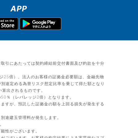
APP
お取引にあたっては契約締結前交付書面及び約款を十分
ジ25倍）、法人のお客様の証拠金必要額は、金融先物
が別途定める為替リスク想定比率を乗じて得た額となり
い算出されるものです。
50％（レバレッジ2倍）となります。
りますが、預託した証拠金の額を上回る損失が発生する
、別途建玉管理料が発生します。
。
可能性がございます。
）がございます。お客様の約定結果による実質的なスプ