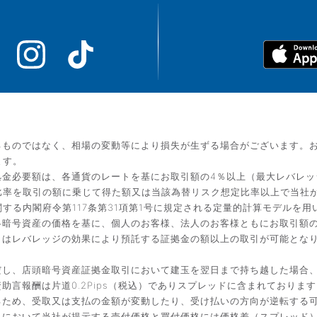
るものではなく、相場の変動等により損失が生ずる場合がございます。
ます。
金必要額は、各通貨のレートを基にお取引額の4％以上（最大レバレッ
比率を取引の額に乗じて得た額又は当該為替リスク想定比率以上で当社
する内閣府令第117条第31項第1号に規定される定量的計算モデルを用
暗号資産の価格を基に、個人のお客様、法人のお客様ともにお取引額の
引はレバレッジの効果により預託する証拠金の額以上の取引が可能とな
だし、店頭暗号資産証拠金取引において建玉を翌日まで持ち越した場合
言報酬は片道0.2Pips（税込）でありスプレッドに含まれております
るため、受取又は支払の金額が変動したり、受け払いの方向が逆転する
引において当社が提示する売付価格と買付価格には価格差（スプレッド