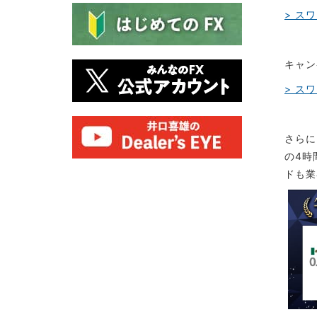
> ス
キャン
> ス
さらに
の4時
ドも業