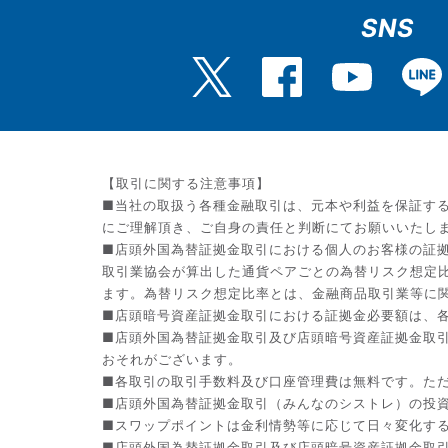
SNS
【取引に関する注意事項】
■当社の取扱う各種金融取引は、元本や利益を保証す
にご理解頂き、ご自身の責任と判断にてお願いいたし
■店頭外国為替証拠金取引における個人のお客様の証拠
取引業協会が算出した通貨ペアごとの為替リスク想定
ます。為替リスク想定比率とは、金融商品取引業等に関
■店頭暗号資産証拠金取引における証拠金必要額は、各
■店頭外国為替証拠金取引及び店頭暗号資産証拠金取
おそれがございます。
■各取引の取引手数料及び口座管理費は無料です。た
■店頭外国為替証拠金取引（みんなのシストレ）の投資助
■スワップポイントは金利情勢等に応じて日々変化す
■店頭外国為替証拠金取引及び店頭暗号資産証拠金取