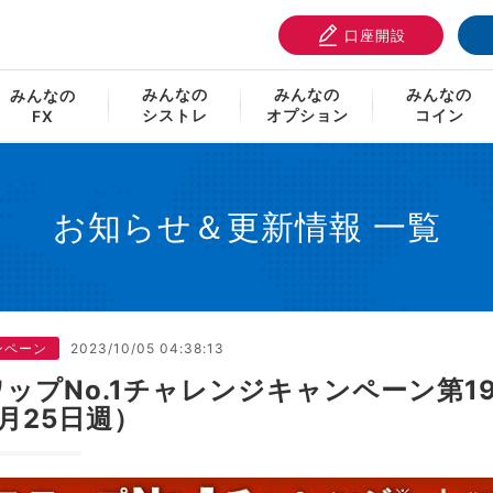
口座開設
.1チャレンジキャンペーン第19弾、上乗せ金額のお知らせ（9月25
みんなの
みんなの
みんなの
みんなの
シストレ
オプション
コイン
FX
お知らせ＆更新情報 一覧
ンペーン
2023/10/05 04:38:13
ワップNo.1チャレンジキャンペーン第
月25日週）