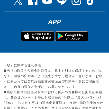
APP
【取引に関する注意事項】
■当社の取扱う各種金融取引は、元本や利益を保証するものでは
なく、相場の変動等により損失が生ずる場合がございます。お取
引にあたっては契約締結前交付書面及び約款を十分にご理解頂
き、ご自身の責任と判断にてお願いいたします。
■店頭外国為替証拠金取引における個人のお客様の証拠金必要額
は、各通貨のレートを基にお取引額の4％以上（最大レバレッジ
25倍）、法人のお客様の証拠金必要額は、金融先物取引業協会が
算出した通貨ペアごとの為替リスク想定比率を取引の額に乗じて