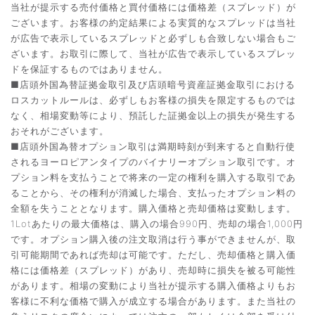
当社が提示する売付価格と買付価格には価格差（スプレッド）が
ございます。お客様の約定結果による実質的なスプレッドは当社
が広告で表示しているスプレッドと必ずしも合致しない場合もご
ざいます。お取引に際して、当社が広告で表示しているスプレッ
ドを保証するものではありません。
■店頭外国為替証拠金取引及び店頭暗号資産証拠金取引における
ロスカットルールは、必ずしもお客様の損失を限定するものでは
なく、相場変動等により、預託した証拠金以上の損失が発生する
おそれがございます。
■店頭外国為替オプション取引は満期時刻が到来すると自動行使
されるヨーロピアンタイプのバイナリーオプション取引です。オ
プション料を支払うことで将来の一定の権利を購入する取引であ
ることから、その権利が消滅した場合、支払ったオプション料の
全額を失うこととなります。購入価格と売却価格は変動します。
1Lotあたりの最大価格は、購入の場合990円、売却の場合1,000円
です。オプション購入後の注文取消は行う事ができませんが、取
引可能期間であれば売却は可能です。ただし、売却価格と購入価
格には価格差（スプレッド）があり、売却時に損失を被る可能性
があります。相場の変動により当社が提示する購入価格よりもお
客様に不利な価格で購入が成立する場合があります。また当社の