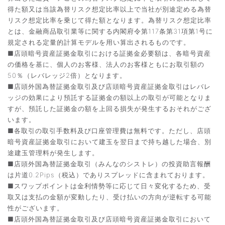
得た額又は当該為替リスク想定比率以上で当社が別途定める為替
リスク想定比率を乗じて得た額となります。為替リスク想定比率
とは、金融商品取引業等に関する内閣府令第117条第31項第1号に
規定される定量的計算モデルを用い算出されるものです。
■店頭暗号資産証拠金取引における証拠金必要額は、各暗号資産
の価格を基に、個人のお客様、法人のお客様ともにお取引額の
50％（レバレッジ2倍）となります。
■店頭外国為替証拠金取引及び店頭暗号資産証拠金取引はレバレ
ッジの効果により預託する証拠金の額以上の取引が可能となりま
すが、預託した証拠金の額を上回る損失が発生するおそれがござ
います。
■各取引の取引手数料及び口座管理費は無料です。ただし、店頭
暗号資産証拠金取引において建玉を翌日まで持ち越した場合、別
途建玉管理料が発生します。
■店頭外国為替証拠金取引（みんなのシストレ）の投資助言報酬
は片道0.2Pips（税込）でありスプレッドに含まれております。
■スワップポイントは金利情勢等に応じて日々変化するため、受
取又は支払の金額が変動したり、受け払いの方向が逆転する可能
性がございます。
■店頭外国為替証拠金取引及び店頭暗号資産証拠金取引において