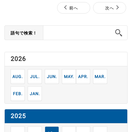
前へ
次へ
語句で検索！
2026
8
7
6
5
4
3
月
月
月
月
月
月
2
1
月
月
2025