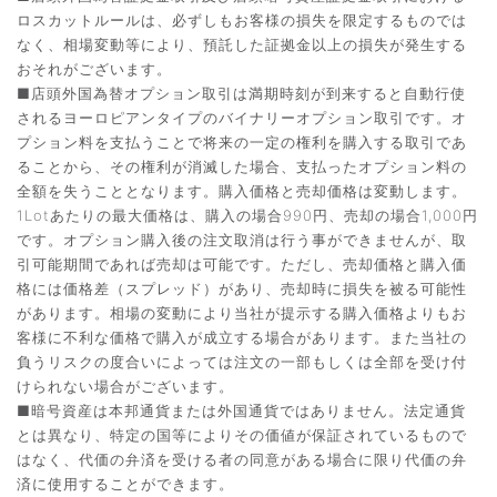
ロスカットルールは、必ずしもお客様の損失を限定するものでは
なく、相場変動等により、預託した証拠金以上の損失が発生する
おそれがございます。
■店頭外国為替オプション取引は満期時刻が到来すると自動行使
されるヨーロピアンタイプのバイナリーオプション取引です。オ
プション料を支払うことで将来の一定の権利を購入する取引であ
ることから、その権利が消滅した場合、支払ったオプション料の
全額を失うこととなります。購入価格と売却価格は変動します。
1Lotあたりの最大価格は、購入の場合990円、売却の場合1,000円
です。オプション購入後の注文取消は行う事ができませんが、取
引可能期間であれば売却は可能です。ただし、売却価格と購入価
格には価格差（スプレッド）があり、売却時に損失を被る可能性
があります。相場の変動により当社が提示する購入価格よりもお
客様に不利な価格で購入が成立する場合があります。また当社の
負うリスクの度合いによっては注文の一部もしくは全部を受け付
けられない場合がございます。
■暗号資産は本邦通貨または外国通貨ではありません。法定通貨
とは異なり、特定の国等によりその価値が保証されているもので
はなく、代価の弁済を受ける者の同意がある場合に限り代価の弁
済に使用することができます。