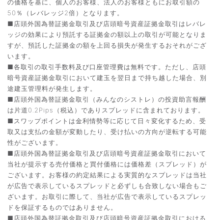
の価格を基に、個人のお客様、法人のお客様ともにお取引額の
50％（レバレッジ2倍）となります。
■店頭外国為替証拠金取引及び店頭暗号資産証拠金取引はレバレ
ッジの効果により預託する証拠金の額以上の取引が可能となりま
すが、預託した証拠金の額を上回る損失が発生するおそれがござ
います。
■各取引の取引手数料及び口座管理費は無料です。ただし、店頭
暗号資産証拠金取引において建玉を翌日まで持ち越した場合、別
途建玉管理料が発生します。
■店頭外国為替証拠金取引（みんなのシストレ）の投資助言報酬
は片道0.2Pips（税込）でありスプレッドに含まれております。
■スワップポイントは金利情勢等に応じて日々変化するため、受
取又は支払の金額が変動したり、受け払いの方向が逆転する可能
性がございます。
■店頭外国為替証拠金取引及び店頭暗号資産証拠金取引において
当社が提示する売付価格と買付価格には価格差（スプレッド）が
ございます。お客様の約定結果による実質的なスプレッドは当社
が広告で表示しているスプレッドと必ずしも合致しない場合もご
ざいます。お取引に際して、当社が広告で表示しているスプレッ
ドを保証するものではありません。
■店頭外国為替証拠金取引及び店頭暗号資産証拠金取引における