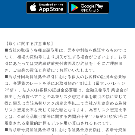
【取引に関する注意事項】
■当社の取扱う各種金融取引は、元本や利益を保証するものでは
なく、相場の変動等により損失が生ずる場合がございます。お取
引にあたっては契約締結前交付書面及び約款を十分にご理解頂
き、ご自身の責任と判断にてお願いいたします。
■店頭外国為替証拠金取引における個人のお客様の証拠金必要額
は、各通貨のレートを基にお取引額の4％以上（最大レバレッジ
25倍）、法人のお客様の証拠金必要額は、金融先物取引業協会が
算出した通貨ペアごとの為替リスク想定比率を取引の額に乗じて
得た額又は当該為替リスク想定比率以上で当社が別途定める為替
リスク想定比率を乗じて得た額となります。為替リスク想定比率
とは、金融商品取引業等に関する内閣府令第117条第31項第1号に
規定される定量的計算モデルを用い算出されるものです。
■店頭暗号資産証拠金取引における証拠金必要額は、各暗号資産