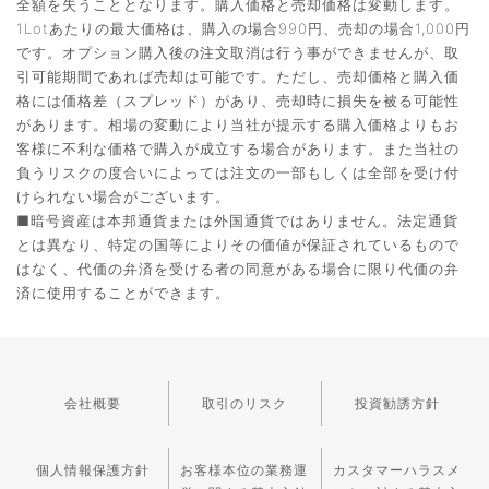
全額を失うこととなります。購入価格と売却価格は変動します。
1Lotあたりの最大価格は、購入の場合990円、売却の場合1,000円
です。オプション購入後の注文取消は行う事ができませんが、取
引可能期間であれば売却は可能です。ただし、売却価格と購入価
格には価格差（スプレッド）があり、売却時に損失を被る可能性
があります。相場の変動により当社が提示する購入価格よりもお
客様に不利な価格で購入が成立する場合があります。また当社の
負うリスクの度合いによっては注文の一部もしくは全部を受け付
けられない場合がございます。
■暗号資産は本邦通貨または外国通貨ではありません。法定通貨
とは異なり、特定の国等によりその価値が保証されているもので
はなく、代価の弁済を受ける者の同意がある場合に限り代価の弁
済に使用することができます。
会社概要
取引のリスク
投資勧誘方針
個人情報保護方針
お客様本位の業務運
カスタマーハラスメ