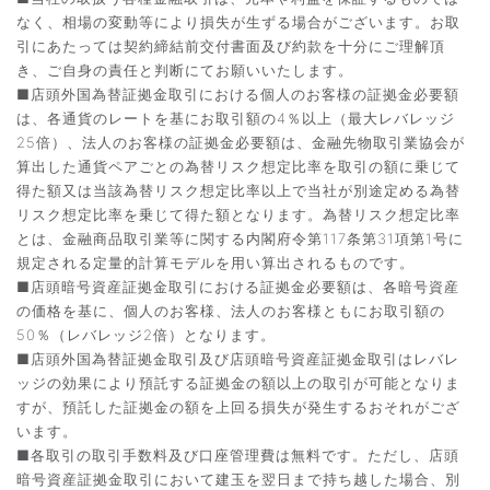
なく、相場の変動等により損失が生ずる場合がございます。お取
引にあたっては契約締結前交付書面及び約款を十分にご理解頂
き、ご自身の責任と判断にてお願いいたします。
■店頭外国為替証拠金取引における個人のお客様の証拠金必要額
は、各通貨のレートを基にお取引額の4％以上（最大レバレッジ
25倍）、法人のお客様の証拠金必要額は、金融先物取引業協会が
算出した通貨ペアごとの為替リスク想定比率を取引の額に乗じて
得た額又は当該為替リスク想定比率以上で当社が別途定める為替
リスク想定比率を乗じて得た額となります。為替リスク想定比率
とは、金融商品取引業等に関する内閣府令第117条第31項第1号に
規定される定量的計算モデルを用い算出されるものです。
■店頭暗号資産証拠金取引における証拠金必要額は、各暗号資産
の価格を基に、個人のお客様、法人のお客様ともにお取引額の
50％（レバレッジ2倍）となります。
■店頭外国為替証拠金取引及び店頭暗号資産証拠金取引はレバレ
ッジの効果により預託する証拠金の額以上の取引が可能となりま
すが、預託した証拠金の額を上回る損失が発生するおそれがござ
います。
■各取引の取引手数料及び口座管理費は無料です。ただし、店頭
暗号資産証拠金取引において建玉を翌日まで持ち越した場合、別