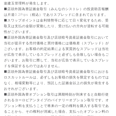
途建玉管理料が発生します。
■店頭外国為替証拠金取引（みんなのシストレ）の投資助言報酬
は片道0.2Pips（税込）でありスプレッドに含まれております。
■スワップポイントは金利情勢等に応じて日々変化するため、受
取又は支払の金額が変動したり、受け払いの方向が逆転する可能
性がございます。
■店頭外国為替証拠金取引及び店頭暗号資産証拠金取引において
当社が提示する売付価格と買付価格には価格差（スプレッド）が
ございます。お客様の約定結果による実質的なスプレッドは当社
が広告で表示しているスプレッドと必ずしも合致しない場合もご
ざいます。お取引に際して、当社が広告で表示しているスプレッ
ドを保証するものではありません。
■店頭外国為替証拠金取引及び店頭暗号資産証拠金取引における
ロスカットルールは、必ずしもお客様の損失を限定するものでは
なく、相場変動等により、預託した証拠金以上の損失が発生する
おそれがございます。
■店頭外国為替オプション取引は満期時刻が到来すると自動行使
されるヨーロピアンタイプのバイナリーオプション取引です。オ
プション料を支払うことで将来の一定の権利を購入する取引であ
ることから、その権利が消滅した場合、支払ったオプション料の