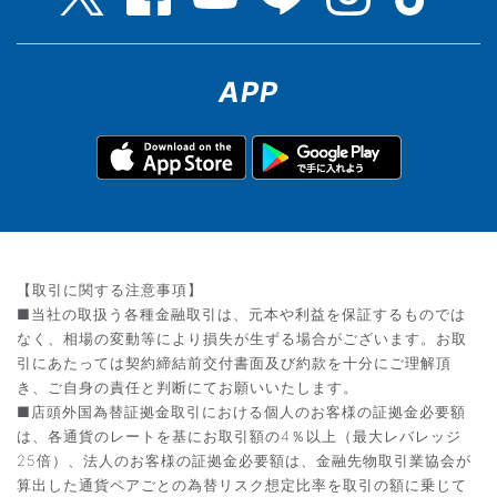
APP
【取引に関する注意事項】
■当社の取扱う各種金融取引は、元本や利益を保証するものでは
なく、相場の変動等により損失が生ずる場合がございます。お取
引にあたっては契約締結前交付書面及び約款を十分にご理解頂
き、ご自身の責任と判断にてお願いいたします。
■店頭外国為替証拠金取引における個人のお客様の証拠金必要額
は、各通貨のレートを基にお取引額の4％以上（最大レバレッジ
25倍）、法人のお客様の証拠金必要額は、金融先物取引業協会が
算出した通貨ペアごとの為替リスク想定比率を取引の額に乗じて