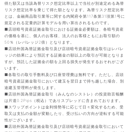
得た額又は当該為替リスク想定比率以上で当社が別途定める為替
リスク想定比率を乗じて得た額となります。為替リスク想定比率
とは、金融商品取引業等に関する内閣府令第117条第31項第1号に
規定される定量的計算モデルを用い算出されるものです。
■店頭暗号資産証拠金取引における証拠金必要額は、各暗号資産
の価格を基に、個人のお客様、法人のお客様ともにお取引額の
50％（レバレッジ2倍）となります。
■店頭外国為替証拠金取引及び店頭暗号資産証拠金取引はレバレ
ッジの効果により預託する証拠金の額以上の取引が可能となりま
すが、預託した証拠金の額を上回る損失が発生するおそれがござ
います。
■各取引の取引手数料及び口座管理費は無料です。ただし、店頭
暗号資産証拠金取引において建玉を翌日まで持ち越した場合、別
途建玉管理料が発生します。
■店頭外国為替証拠金取引（みんなのシストレ）の投資助言報酬
は片道0.2Pips（税込）でありスプレッドに含まれております。
■スワップポイントは金利情勢等に応じて日々変化するため、受
取又は支払の金額が変動したり、受け払いの方向が逆転する可能
性がございます。
■店頭外国為替証拠金取引及び店頭暗号資産証拠金取引において