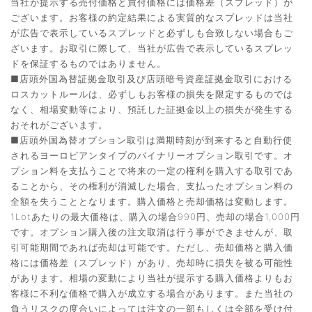
当社が提示する売付価格と買付価格には価格差（スプレッド）が
ございます。お客様の約定結果による実質的なスプレッドは当社
が広告で表示しているスプレッドと必ずしも合致しない場合もご
ざいます。お取引に際して、当社が広告で表示しているスプレッ
ドを保証するものではありません。
■店頭外国為替証拠金取引及び店頭暗号資産証拠金取引における
ロスカットルールは、必ずしもお客様の損失を限定するものでは
なく、相場変動等により、預託した証拠金以上の損失が発生する
おそれがございます。
■店頭外国為替オプション取引は満期時刻が到来すると自動行使
されるヨーロピアンタイプのバイナリーオプション取引です。オ
プション料を支払うことで将来の一定の権利を購入する取引であ
ることから、その権利が消滅した場合、支払ったオプション料の
全額を失うこととなります。購入価格と売却価格は変動します。
1Lotあたりの最大価格は、購入の場合990円、売却の場合1,000円
です。オプション購入後の注文取消は行う事ができませんが、取
引可能期間であれば売却は可能です。ただし、売却価格と購入価
格には価格差（スプレッド）があり、売却時に損失を被る可能性
があります。相場の変動により当社が提示する購入価格よりもお
客様に不利な価格で購入が成立する場合があります。また当社の
負うリスクの度合いによっては注文の一部もしくは全部を受け付