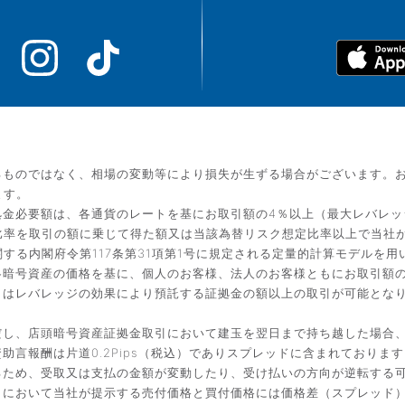
るものではなく、相場の変動等により損失が生ずる場合がございます。
ます。
金必要額は、各通貨のレートを基にお取引額の4％以上（最大レバレッ
比率を取引の額に乗じて得た額又は当該為替リスク想定比率以上で当社
する内閣府令第117条第31項第1号に規定される定量的計算モデルを用
暗号資産の価格を基に、個人のお客様、法人のお客様ともにお取引額の
引はレバレッジの効果により預託する証拠金の額以上の取引が可能とな
だし、店頭暗号資産証拠金取引において建玉を翌日まで持ち越した場合
言報酬は片道0.2Pips（税込）でありスプレッドに含まれております
るため、受取又は支払の金額が変動したり、受け払いの方向が逆転する
引において当社が提示する売付価格と買付価格には価格差（スプレッド