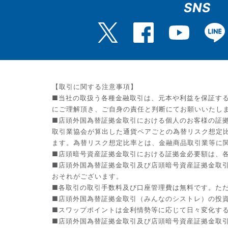
SNS
【取引に関する注意事項】
■当社の取扱う各種金融取引は、元本や利益を保証す
にご理解頂き、ご自身の責任と判断にてお願いいたし
■店頭外国為替証拠金取引における個人のお客様の証拠
取引業協会が算出した通貨ペアごとの為替リスク想定
ます。為替リスク想定比率とは、金融商品取引業等に関
■店頭暗号資産証拠金取引における証拠金必要額は、各
■店頭外国為替証拠金取引及び店頭暗号資産証拠金取
おそれがございます。
■各取引の取引手数料及び口座管理費は無料です。た
■店頭外国為替証拠金取引（みんなのシストレ）の投資助
■スワップポイントは金利情勢等に応じて日々変化す
■店頭外国為替証拠金取引及び店頭暗号資産証拠金取