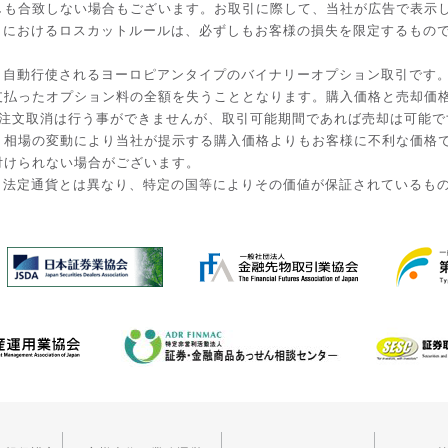
しも合致しない場合もございます。お取引に際して、当社が広告で表示
引におけるロスカットルールは、必ずしもお客様の損失を限定するもの
と自動行使されるヨーロピアンタイプのバイナリーオプション取引です
払ったオプション料の全額を失うこととなります。購入価格と売却価格は
入後の注文取消は行う事ができませんが、取引可能期間であれば売却は可能
。相場の変動により当社が提示する購入価格よりもお客様に不利な価格
付けられない場合がございます。
。法定通貨とは異なり、特定の国等によりその価値が保証されているも