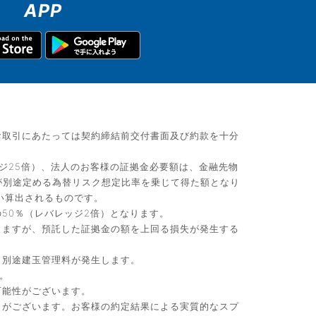
APP
お取引にあたっては契約締結前交付書面及び約款を十分
ジ25倍）、法人のお客様の証拠金必要額は、金融先物
が別途定める為替リスク想定比率を乗じて得た額となり
い算出されるものです。
50％（レバレッジ2倍）となります。
りますが、預託した証拠金の額を上回る損失が発生する
、別途建玉管理料が発生します。
。
可能性がございます。
）がございます。お客様の約定結果による実質的なスプ