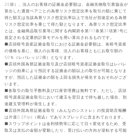
25倍）、法人のお客様の証拠金必要額は、金融先物取引業協会が
算出した通貨ペアごとの為替リスク想定比率を取引の額に乗じて
得た額又は当該為替リスク想定比率以上で当社が別途定める為替
リスク想定比率を乗じて得た額となります。為替リスク想定比率
とは、金融商品取引業等に関する内閣府令第117条第31項第1号に
規定される定量的計算モデルを用い算出されるものです。
■店頭暗号資産証拠金取引における証拠金必要額は、各暗号資産
の価格を基に、個人のお客様、法人のお客様ともにお取引額の
50％（レバレッジ2倍）となります。
■店頭外国為替証拠金取引及び店頭暗号資産証拠金取引はレバレ
ッジの効果により預託する証拠金の額以上の取引が可能となりま
すが、預託した証拠金の額を上回る損失が発生するおそれがござ
います。
■各取引の取引手数料及び口座管理費は無料です。ただし、店頭
暗号資産証拠金取引において建玉を翌日まで持ち越した場合、別
途建玉管理料が発生します。
■店頭外国為替証拠金取引（みんなのシストレ）の投資助言報酬
は片道0.2Pips（税込）でありスプレッドに含まれております。
■スワップポイントは金利情勢等に応じて日々変化するため、受
取又は支払の金額が変動したり、受け払いの方向が逆転する可能