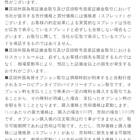
性がございます。
■店頭外国為替証拠金取引及び店頭暗号資産証拠金取引において
当社が提示する売付価格と買付価格には価格差（スプレッド）が
ございます。お客様の約定結果による実質的なスプレッドは当社
が広告で表示しているスプレッドと必ずしも合致しない場合もご
ざいます。お取引に際して、当社が広告で表示しているスプレッ
ドを保証するものではありません。
■店頭外国為替証拠金取引及び店頭暗号資産証拠金取引における
ロスカットルールは、必ずしもお客様の損失を限定するものでは
なく、相場変動等により、預託した証拠金以上の損失が発生する
おそれがございます。
■店頭外国為替オプション取引は満期時刻が到来すると自動行使
されるヨーロピアンタイプのバイナリーオプション取引です。オ
プション料を支払うことで将来の一定の権利を購入する取引であ
ることから、その権利が消滅した場合、支払ったオプション料の
全額を失うこととなります。購入価格と売却価格は変動します。
1Lotあたりの最大価格は、購入の場合990円、売却の場合1,000円
です。オプション購入後の注文取消は行う事ができませんが、取
引可能期間であれば売却は可能です。ただし、売却価格と購入価
格には価格差（スプレッド）があり、売却時に損失を被る可能性
があります。相場の変動により当社が提示する購入価格よりもお