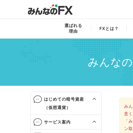
みんなのFX
みんなのコイン
サービス案
選ばれる
FXとは？
理由
みんなの
はじめての暗号資産
みん
（仮想通貨）
意く
「み
サービス案内
ン取