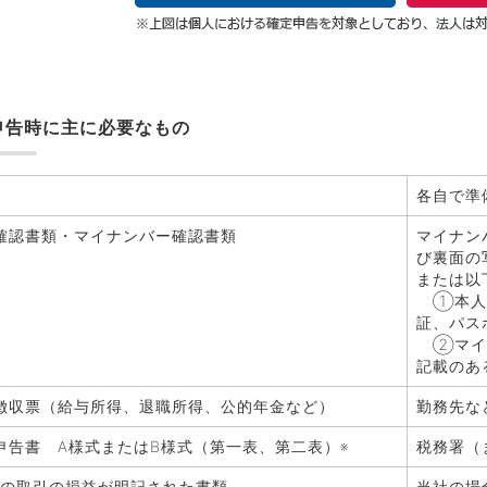
申告時に主に必要なもの
各自で準
確認書類・マイナンバー確認書類
マイナン
び裏面の
または以
①本人確
証、パス
②マイナ
記載のあ
徴収票（給与所得、退職所得、公的年金など）
勤務先な
申告書 A様式またはB様式（第一表、第二表）※
税務署（
間の取引の損益が明記された書類
当社の場