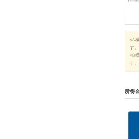
※A
す。
※B
す。
所得