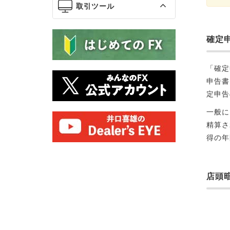
取引ツール
確定
「確定
申告書
定申告
一般に
精算さ
得の年
店頭