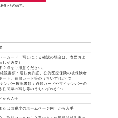
備
バーカード（写しによる確認の場合は、表面およ
写しが必要）
下２点をご用意ください。
認書類：運転免許証、公的医療保険の被保険者
ポート、在留カード等のうちいずれか1つ
ンバー確認書類：通知カードやマイナンバーの
る住民票の写し等のうちいずれか1つ
どから入手
または国税庁のホームページ内）から入手
合、取引ツールから入手できる年間損益報告書が