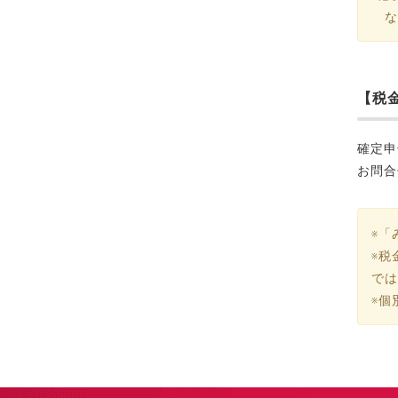
な
【税
確定申
お問合
※「
※税
では
※個