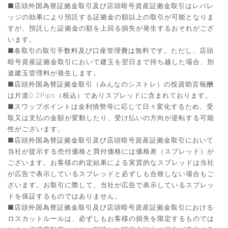
■店頭外国為替証拠金取引及び店頭暗号資産証拠金取引はレバレ
ッジの効果により預託する証拠金の額以上の取引が可能となりま
すが、預託した証拠金の額を上回る損失が発生するおそれがござ
います。
■各取引の取引手数料及び口座管理費は無料です。ただし、店頭
暗号資産証拠金取引において建玉を翌日まで持ち越した場合、別
途建玉管理料が発生します。
■店頭外国為替証拠金取引（みんなのシストレ）の投資助言報酬
は片道0.2Pips（税込）でありスプレッドに含まれております。
■スワップポイントは金利情勢等に応じて日々変化するため、受
取又は支払の金額が変動したり、受け払いの方向が逆転する可能
性がございます。
■店頭外国為替証拠金取引及び店頭暗号資産証拠金取引において
当社が提示する売付価格と買付価格には価格差（スプレッド）が
ございます。お客様の約定結果による実質的なスプレッドは当社
が広告で表示しているスプレッドと必ずしも合致しない場合もご
ざいます。お取引に際して、当社が広告で表示しているスプレッ
ドを保証するものではありません。
■店頭外国為替証拠金取引及び店頭暗号資産証拠金取引における
ロスカットルールは、必ずしもお客様の損失を限定するものでは