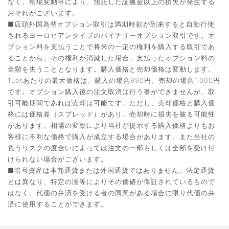
なく、相場変動等により、預託した証拠金以上の損失が発生する
おそれがございます。
■店頭外国為替オプション取引は満期時刻が到来すると自動行使
されるヨーロピアンタイプのバイナリーオプション取引です。オ
プション料を支払うことで将来の一定の権利を購入する取引であ
ることから、その権利が消滅した場合、支払ったオプション料の
全額を失うこととなります。購入価格と売却価格は変動します。
1Lotあたりの最大価格は、購入の場合990円、売却の場合1,000円
です。オプション購入後の注文取消は行う事ができませんが、取
引可能期間であれば売却は可能です。ただし、売却価格と購入価
格には価格差（スプレッド）があり、売却時に損失を被る可能性
があります。相場の変動により当社が提示する購入価格よりもお
客様に不利な価格で購入が成立する場合があります。また当社の
負うリスクの度合いによっては注文の一部もしくは全部を受け付
けられない場合がございます。
■暗号資産は本邦通貨または外国通貨ではありません。法定通貨
とは異なり、特定の国等によりその価値が保証されているもので
はなく、代価の弁済を受ける者の同意がある場合に限り代価の弁
済に使用することができます。