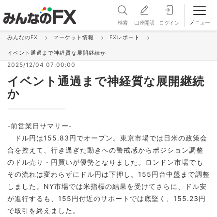
メニュー
検索
口座開設
ログイン
みんなのFX
マーケット情報
FXレポート
FXレポート
イベント通過まで神経質な展開継続か
2025/12/04 07:00:00
イベント通過まで神経質な展開継続
か
-前営業日サマリー‐
ドル円は155.83円でオープン。東京市場では日米の政策会
合を控えて、行き過ぎた動きへの警戒感からポジション調整
のドル売り・円買いが優勢となりました。ロンドン市場でも
その流れは変わらずにドル円は下押し。155円台中盤まで調整
しました。NY市場では米指標の結果を受けてさらに、ドル安
が進行するも、155円付近のサポートでは底堅く、155.23円
で取引を終えました。