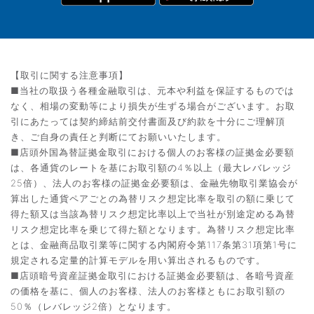
【取引に関する注意事項】
■当社の取扱う各種金融取引は、元本や利益を保証するものでは
なく、相場の変動等により損失が生ずる場合がございます。お取
引にあたっては契約締結前交付書面及び約款を十分にご理解頂
き、ご自身の責任と判断にてお願いいたします。
■店頭外国為替証拠金取引における個人のお客様の証拠金必要額
は、各通貨のレートを基にお取引額の4％以上（最大レバレッジ
25倍）、法人のお客様の証拠金必要額は、金融先物取引業協会が
算出した通貨ペアごとの為替リスク想定比率を取引の額に乗じて
得た額又は当該為替リスク想定比率以上で当社が別途定める為替
リスク想定比率を乗じて得た額となります。為替リスク想定比率
とは、金融商品取引業等に関する内閣府令第117条第31項第1号に
規定される定量的計算モデルを用い算出されるものです。
■店頭暗号資産証拠金取引における証拠金必要額は、各暗号資産
の価格を基に、個人のお客様、法人のお客様ともにお取引額の
50％（レバレッジ2倍）となります。