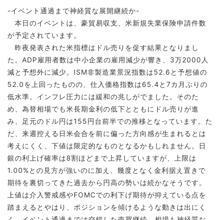
-イベント通過まで神経質な展開継続か-
本日のイベントは、豪貿易収支、米新規失業保険申請件数
が予定されています。
昨夜発表された米指標はドル売りを促す結果となりまし
た。ADP雇用者数は中小企業の雇用減少が響き、3万2000人
減と予想外に減少。ISM非製造業景況指数は52.6と予想値の
52.0を上回ったものの、仕入価格指数は65.4と7カ月ぶりの
低水準。インフレ圧力には緩和の兆しがでました。そのた
め、為替相場でも米長期金利の低下とともにドル売りが進
み、足元のドル円は155円台前半での推移となっています。た
だ、来週控える日米会合を前に偏った方向感が生まれるとは
考えにくく、下値は限定的なものとなるかもしれません。日
銀の利上げ確率は8割ほどまで上昇していますが、上限は
1.00%との見方が強いのに加え、幾度となく金利据え置きで
期待を裏切ってきた過去から円高の勢いは続かなそうです。
上値は介入警戒感やFOMCでの利下げ期待が抑えている点を
踏まえるとやはり、ポジションを傾けるような動きは出にく
く、イベント通過までは交錯した売買継続、相場も神経質な