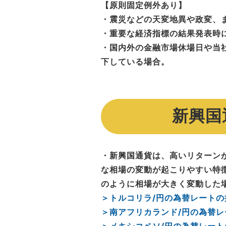
【原則固定例外あり】
・震災などの天変地異や政変、
・重要な経済指標の結果発表時
・国内外の金融市場休場日や当
下している場合。
新興国
・新興国通貨は、高いリターン
な相場の変動が起こりやすい特徴
のように相場が大きく変動した
＞トルコリラ/円の為替レート
＞南アフリカランド/円の為替
＞メキシコペソ/円の為替レー