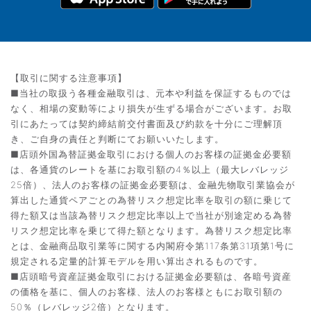
【取引に関する注意事項】
■当社の取扱う各種金融取引は、元本や利益を保証するものでは
なく、相場の変動等により損失が生ずる場合がございます。お取
引にあたっては契約締結前交付書面及び約款を十分にご理解頂
き、ご自身の責任と判断にてお願いいたします。
■店頭外国為替証拠金取引における個人のお客様の証拠金必要額
は、各通貨のレートを基にお取引額の4％以上（最大レバレッジ
25倍）、法人のお客様の証拠金必要額は、金融先物取引業協会が
算出した通貨ペアごとの為替リスク想定比率を取引の額に乗じて
得た額又は当該為替リスク想定比率以上で当社が別途定める為替
リスク想定比率を乗じて得た額となります。為替リスク想定比率
とは、金融商品取引業等に関する内閣府令第117条第31項第1号に
規定される定量的計算モデルを用い算出されるものです。
■店頭暗号資産証拠金取引における証拠金必要額は、各暗号資産
の価格を基に、個人のお客様、法人のお客様ともにお取引額の
50％（レバレッジ2倍）となります。