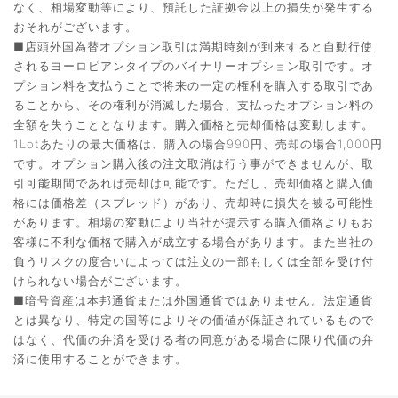
なく、相場変動等により、預託した証拠金以上の損失が発生する
おそれがございます。
■店頭外国為替オプション取引は満期時刻が到来すると自動行使
されるヨーロピアンタイプのバイナリーオプション取引です。オ
プション料を支払うことで将来の一定の権利を購入する取引であ
ることから、その権利が消滅した場合、支払ったオプション料の
全額を失うこととなります。購入価格と売却価格は変動します。
1Lotあたりの最大価格は、購入の場合990円、売却の場合1,000円
です。オプション購入後の注文取消は行う事ができませんが、取
引可能期間であれば売却は可能です。ただし、売却価格と購入価
格には価格差（スプレッド）があり、売却時に損失を被る可能性
があります。相場の変動により当社が提示する購入価格よりもお
客様に不利な価格で購入が成立する場合があります。また当社の
負うリスクの度合いによっては注文の一部もしくは全部を受け付
けられない場合がございます。
■暗号資産は本邦通貨または外国通貨ではありません。法定通貨
とは異なり、特定の国等によりその価値が保証されているもので
はなく、代価の弁済を受ける者の同意がある場合に限り代価の弁
済に使用することができます。