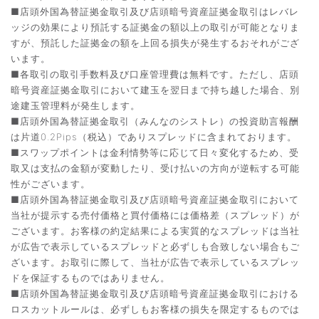
■店頭外国為替証拠金取引及び店頭暗号資産証拠金取引はレバレ
ッジの効果により預託する証拠金の額以上の取引が可能となりま
すが、預託した証拠金の額を上回る損失が発生するおそれがござ
います。
■各取引の取引手数料及び口座管理費は無料です。ただし、店頭
暗号資産証拠金取引において建玉を翌日まで持ち越した場合、別
途建玉管理料が発生します。
■店頭外国為替証拠金取引（みんなのシストレ）の投資助言報酬
は片道0.2Pips（税込）でありスプレッドに含まれております。
■スワップポイントは金利情勢等に応じて日々変化するため、受
取又は支払の金額が変動したり、受け払いの方向が逆転する可能
性がございます。
■店頭外国為替証拠金取引及び店頭暗号資産証拠金取引において
当社が提示する売付価格と買付価格には価格差（スプレッド）が
ございます。お客様の約定結果による実質的なスプレッドは当社
が広告で表示しているスプレッドと必ずしも合致しない場合もご
ざいます。お取引に際して、当社が広告で表示しているスプレッ
ドを保証するものではありません。
■店頭外国為替証拠金取引及び店頭暗号資産証拠金取引における
ロスカットルールは、必ずしもお客様の損失を限定するものでは