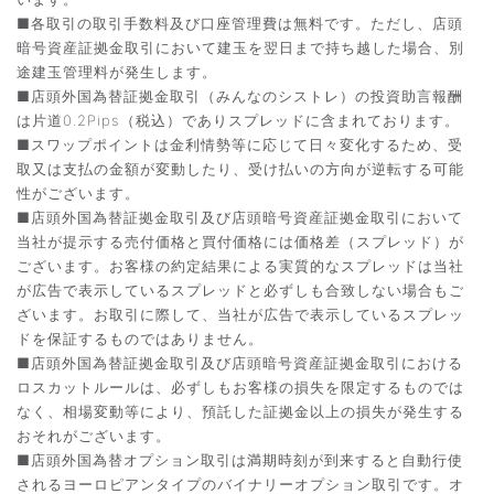
■各取引の取引手数料及び口座管理費は無料です。ただし、店頭
暗号資産証拠金取引において建玉を翌日まで持ち越した場合、別
途建玉管理料が発生します。
■店頭外国為替証拠金取引（みんなのシストレ）の投資助言報酬
は片道0.2Pips（税込）でありスプレッドに含まれております。
■スワップポイントは金利情勢等に応じて日々変化するため、受
取又は支払の金額が変動したり、受け払いの方向が逆転する可能
性がございます。
■店頭外国為替証拠金取引及び店頭暗号資産証拠金取引において
当社が提示する売付価格と買付価格には価格差（スプレッド）が
ございます。お客様の約定結果による実質的なスプレッドは当社
が広告で表示しているスプレッドと必ずしも合致しない場合もご
ざいます。お取引に際して、当社が広告で表示しているスプレッ
ドを保証するものではありません。
■店頭外国為替証拠金取引及び店頭暗号資産証拠金取引における
ロスカットルールは、必ずしもお客様の損失を限定するものでは
なく、相場変動等により、預託した証拠金以上の損失が発生する
おそれがございます。
■店頭外国為替オプション取引は満期時刻が到来すると自動行使
されるヨーロピアンタイプのバイナリーオプション取引です。オ