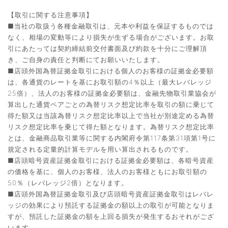
【取引に関する注意事項】
■当社の取扱う各種金融取引は、元本や利益を保証するものでは
なく、相場の変動等により損失が生ずる場合がございます。お取
引にあたっては契約締結前交付書面及び約款を十分にご理解頂
き、ご自身の責任と判断にてお願いいたします。
■店頭外国為替証拠金取引における個人のお客様の証拠金必要額
は、各通貨のレートを基にお取引額の4％以上（最大レバレッジ
25倍）、法人のお客様の証拠金必要額は、金融先物取引業協会が
算出した通貨ペアごとの為替リスク想定比率を取引の額に乗じて
得た額又は当該為替リスク想定比率以上で当社が別途定める為替
リスク想定比率を乗じて得た額となります。為替リスク想定比率
とは、金融商品取引業等に関する内閣府令第117条第31項第1号に
規定される定量的計算モデルを用い算出されるものです。
■店頭暗号資産証拠金取引における証拠金必要額は、各暗号資産
の価格を基に、個人のお客様、法人のお客様ともにお取引額の
50％（レバレッジ2倍）となります。
■店頭外国為替証拠金取引及び店頭暗号資産証拠金取引はレバレ
ッジの効果により預託する証拠金の額以上の取引が可能となりま
すが、預託した証拠金の額を上回る損失が発生するおそれがござ
います。