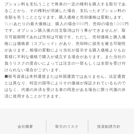
プション料を支払うことで将来の一定の権利を購入する取引であ
ることから、その権利が消滅した場合、支払ったオプション料の
全額を失うこととなります。購入価格と売却価格は変動します。
1Lotあたりの最大価格は、購入の場合990円、売却の場合1,000円
です。オプション購入後の注文取消は行う事ができませんが、取
引可能期間であれば売却は可能です。ただし、売却価格と購入価
格には価格差（スプレッド）があり、売却時に損失を被る可能性
があります。相場の変動により当社が提示する購入価格よりもお
客様に不利な価格で購入が成立する場合があります。また当社の
負うリスクの度合いによっては注文の一部もしくは全部を受け付
けられない場合がございます。
■暗号資産は本邦通貨または外国通貨ではありません。法定通貨
とは異なり、特定の国等によりその価値が保証されているもので
はなく、代価の弁済を受ける者の同意がある場合に限り代価の弁
済に使用することができます。
会社概要
取引のリスク
投資勧誘方針