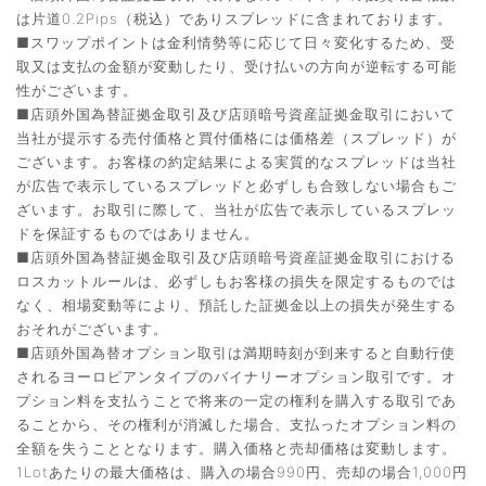
は片道0.2Pips（税込）でありスプレッドに含まれております。
■スワップポイントは金利情勢等に応じて日々変化するため、受
取又は支払の金額が変動したり、受け払いの方向が逆転する可能
性がございます。
■店頭外国為替証拠金取引及び店頭暗号資産証拠金取引において
当社が提示する売付価格と買付価格には価格差（スプレッド）が
ございます。お客様の約定結果による実質的なスプレッドは当社
が広告で表示しているスプレッドと必ずしも合致しない場合もご
ざいます。お取引に際して、当社が広告で表示しているスプレッ
ドを保証するものではありません。
■店頭外国為替証拠金取引及び店頭暗号資産証拠金取引における
ロスカットルールは、必ずしもお客様の損失を限定するものでは
なく、相場変動等により、預託した証拠金以上の損失が発生する
おそれがございます。
■店頭外国為替オプション取引は満期時刻が到来すると自動行使
されるヨーロピアンタイプのバイナリーオプション取引です。オ
プション料を支払うことで将来の一定の権利を購入する取引であ
ることから、その権利が消滅した場合、支払ったオプション料の
全額を失うこととなります。購入価格と売却価格は変動します。
1Lotあたりの最大価格は、購入の場合990円、売却の場合1,000円