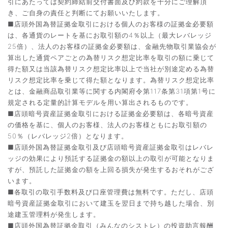
引にあたっては契約締結前交付書面及び約款を十分にご理解頂
き、ご自身の責任と判断にてお願いいたします。
■店頭外国為替証拠金取引における個人のお客様の証拠金必要額
は、各通貨のレートを基にお取引額の4％以上（最大レバレッジ
25倍）、法人のお客様の証拠金必要額は、金融先物取引業協会が
算出した通貨ペアごとの為替リスク想定比率を取引の額に乗じて
得た額又は当該為替リスク想定比率以上で当社が別途定める為替
リスク想定比率を乗じて得た額となります。為替リスク想定比率
とは、金融商品取引業等に関する内閣府令第117条第31項第1号に
規定される定量的計算モデルを用い算出されるものです。
■店頭暗号資産証拠金取引における証拠金必要額は、各暗号資産
の価格を基に、個人のお客様、法人のお客様ともにお取引額の
50％（レバレッジ2倍）となります。
■店頭外国為替証拠金取引及び店頭暗号資産証拠金取引はレバレ
ッジの効果により預託する証拠金の額以上の取引が可能となりま
すが、預託した証拠金の額を上回る損失が発生するおそれがござ
います。
■各取引の取引手数料及び口座管理費は無料です。ただし、店頭
暗号資産証拠金取引において建玉を翌日まで持ち越した場合、別
途建玉管理料が発生します。
■店頭外国為替証拠金取引（みんなのシストレ）の投資助言報酬