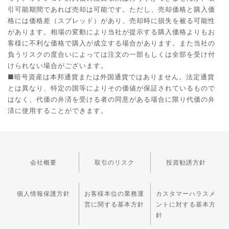
引可能期間であれば売却は可能です。ただし、売却価格と購入価
格には価格差（スプレッド）があり、売却時に損失を被る可能性
があります。相場の変動により当社が提示する購入価格よりもお
客様に不利な価格で購入が成立する場合があります。また当社の
負うリスクの度合いによっては注文の一部もしくは全部を受け付
けられない場合がございます。
■暗号資産は本邦通貨または外国通貨ではありません。法定通貨
とは異なり、特定の国等によりその価値が保証されているもので
はなく、代価の弁済を受ける者の同意がある場合に限り代価の弁
済に使用することができます。
会社概要
取引のリスク
投資勧誘方針
個人情報保護方針
お客様本位の業務運
カスタマーハラスメ
営に関する基本方針
ントに対する基本方
針