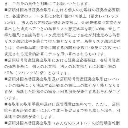
き、ご自身の責任と判断にてお願いいたします。
■店頭外国為替証拠金取引における個人のお客様の証拠金必要額
は、各通貨のレートを基にお取引額の4％以上（最大レバレッジ
25倍）、法人のお客様の証拠金必要額は、金融先物取引業協会が
算出した通貨ペアごとの為替リスク想定比率を取引の額に乗じて
得た額又は当該為替リスク想定比率以上で当社が別途定める為替
リスク想定比率を乗じて得た額となります。為替リスク想定比率
とは、金融商品取引業等に関する内閣府令第117条第31項第1号に
規定される定量的計算モデルを用い算出されるものです。
■店頭暗号資産証拠金取引における証拠金必要額は、各暗号資産
の価格を基に、個人のお客様、法人のお客様ともにお取引額の
50％（レバレッジ2倍）となります。
■店頭外国為替証拠金取引及び店頭暗号資産証拠金取引はレバレ
ッジの効果により預託する証拠金の額以上の取引が可能となりま
すが、預託した証拠金の額を上回る損失が発生するおそれがござ
います。
■各取引の取引手数料及び口座管理費は無料です。ただし、店頭
暗号資産証拠金取引において建玉を翌日まで持ち越した場合、別
途建玉管理料が発生します。
■店頭外国為替証拠金取引（みんなのシストレ）の投資助言報酬