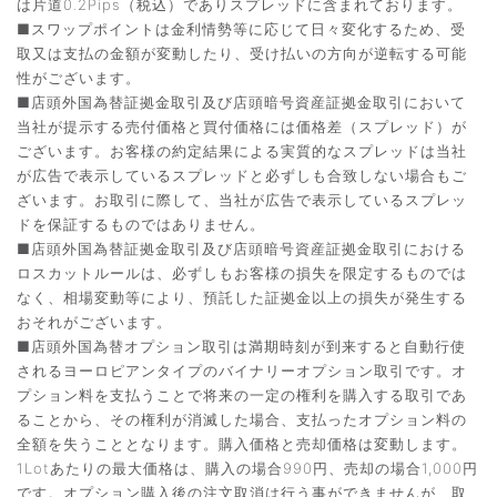
は片道0.2Pips（税込）でありスプレッドに含まれております。
■スワップポイントは金利情勢等に応じて日々変化するため、受
取又は支払の金額が変動したり、受け払いの方向が逆転する可能
性がございます。
■店頭外国為替証拠金取引及び店頭暗号資産証拠金取引において
当社が提示する売付価格と買付価格には価格差（スプレッド）が
ございます。お客様の約定結果による実質的なスプレッドは当社
が広告で表示しているスプレッドと必ずしも合致しない場合もご
ざいます。お取引に際して、当社が広告で表示しているスプレッ
ドを保証するものではありません。
■店頭外国為替証拠金取引及び店頭暗号資産証拠金取引における
ロスカットルールは、必ずしもお客様の損失を限定するものでは
なく、相場変動等により、預託した証拠金以上の損失が発生する
おそれがございます。
■店頭外国為替オプション取引は満期時刻が到来すると自動行使
されるヨーロピアンタイプのバイナリーオプション取引です。オ
プション料を支払うことで将来の一定の権利を購入する取引であ
ることから、その権利が消滅した場合、支払ったオプション料の
全額を失うこととなります。購入価格と売却価格は変動します。
1Lotあたりの最大価格は、購入の場合990円、売却の場合1,000円
です。オプション購入後の注文取消は行う事ができませんが、取