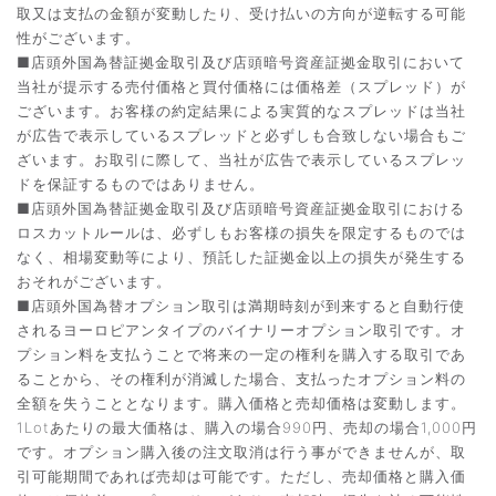
取又は支払の金額が変動したり、受け払いの方向が逆転する可能
性がございます。
■店頭外国為替証拠金取引及び店頭暗号資産証拠金取引において
当社が提示する売付価格と買付価格には価格差（スプレッド）が
ございます。お客様の約定結果による実質的なスプレッドは当社
が広告で表示しているスプレッドと必ずしも合致しない場合もご
ざいます。お取引に際して、当社が広告で表示しているスプレッ
ドを保証するものではありません。
■店頭外国為替証拠金取引及び店頭暗号資産証拠金取引における
ロスカットルールは、必ずしもお客様の損失を限定するものでは
なく、相場変動等により、預託した証拠金以上の損失が発生する
おそれがございます。
■店頭外国為替オプション取引は満期時刻が到来すると自動行使
されるヨーロピアンタイプのバイナリーオプション取引です。オ
プション料を支払うことで将来の一定の権利を購入する取引であ
ることから、その権利が消滅した場合、支払ったオプション料の
全額を失うこととなります。購入価格と売却価格は変動します。
1Lotあたりの最大価格は、購入の場合990円、売却の場合1,000円
です。オプション購入後の注文取消は行う事ができませんが、取
引可能期間であれば売却は可能です。ただし、売却価格と購入価