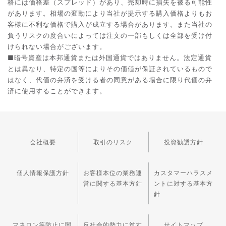
格には価格差（スプレッド）があり、売却時に損失を被る可能性
があります。相場の変動により当社が提示する購入価格よりもお
客様に不利な価格で購入が成立する場合があります。また当社の
負うリスクの度合いによっては注文の一部もしくは全部を受け付
けられない場合がございます。
■暗号資産は本邦通貨または外国通貨ではありません。法定通貨
とは異なり、特定の国等によりその価値が保証されているもので
はなく、代価の弁済を受ける者の同意がある場合に限り代価の弁
済に使用することができます。
会社概要
取引のリスク
投資勧誘方針
個人情報保護方針
お客様本位の業務運
カスタマーハラスメ
営に関する基本方針
ントに対する基本方
針
マネロン等防止に関
反社会的勢力に対す
サイトマップ