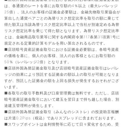
は、各通貨のレートを基にお取引額の4％以上（最大レバレッジ
25倍）、法人のお客様の証拠金必要額は、金融先物取引業協会が
算出した通貨ペアごとの為替リスク想定比率を取引の額に乗じて
得た額又は当該為替リスク想定比率以上で当社が別途定める為替
リスク想定比率を乗じて得た額となります。為替リスク想定比率
とは、金融商品取引業等に関する内閣府令第117条第31項第1号に
規定される定量的計算モデルを用い算出されるものです。
■店頭暗号資産証拠金取引における証拠金必要額は、各暗号資産
の価格を基に、個人のお客様、法人のお客様ともにお取引額の
50％（レバレッジ2倍）となります。
■店頭外国為替証拠金取引及び店頭暗号資産証拠金取引はレバレ
ッジの効果により預託する証拠金の額以上の取引が可能となりま
すが、預託した証拠金の額を上回る損失が発生するおそれがござ
います。
■各取引の取引手数料及び口座管理費は無料です。ただし、店頭
暗号資産証拠金取引において建玉を翌日まで持ち越した場合、別
途建玉管理料が発生します。
■店頭外国為替証拠金取引（みんなのシストレ）の投資助言報酬
は片道0.2Pips（税込）でありスプレッドに含まれております。
■スワップポイントは金利情勢等に応じて日々変化するため、受