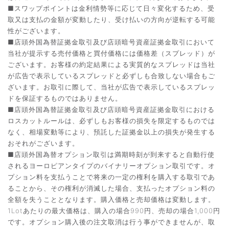
■スワップポイントは金利情勢等に応じて日々変化するため、受
取又は支払の金額が変動したり、受け払いの方向が逆転する可能
性がございます。
■店頭外国為替証拠金取引及び店頭暗号資産証拠金取引において
当社が提示する売付価格と買付価格には価格差（スプレッド）が
ございます。お客様の約定結果による実質的なスプレッドは当社
が広告で表示しているスプレッドと必ずしも合致しない場合もご
ざいます。お取引に際して、当社が広告で表示しているスプレッ
ドを保証するものではありません。
■店頭外国為替証拠金取引及び店頭暗号資産証拠金取引における
ロスカットルールは、必ずしもお客様の損失を限定するものでは
なく、相場変動等により、預託した証拠金以上の損失が発生する
おそれがございます。
■店頭外国為替オプション取引は満期時刻が到来すると自動行使
されるヨーロピアンタイプのバイナリーオプション取引です。オ
プション料を支払うことで将来の一定の権利を購入する取引であ
ることから、その権利が消滅した場合、支払ったオプション料の
全額を失うこととなります。購入価格と売却価格は変動します。
1Lotあたりの最大価格は、購入の場合990円、売却の場合1,000円
です。オプション購入後の注文取消は行う事ができませんが、取