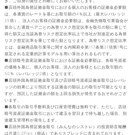
き、ご自身の責任と判断にてお願いいたします。
■店頭外国為替証拠金取引における個人のお客様の証拠金必要額
は、各通貨のレートを基にお取引額の4％以上（最大レバレッジ
25倍）、法人のお客様の証拠金必要額は、金融先物取引業協会が
算出した通貨ペアごとの為替リスク想定比率を取引の額に乗じて
得た額又は当該為替リスク想定比率以上で当社が別途定める為替
リスク想定比率を乗じて得た額となります。為替リスク想定比率
とは、金融商品取引業等に関する内閣府令第117条第31項第1号に
規定される定量的計算モデルを用い算出されるものです。
■店頭暗号資産証拠金取引における証拠金必要額は、各暗号資産
の価格を基に、個人のお客様、法人のお客様ともにお取引額の
50％（レバレッジ2倍）となります。
■店頭外国為替証拠金取引及び店頭暗号資産証拠金取引はレバレ
ッジの効果により預託する証拠金の額以上の取引が可能となりま
すが、預託した証拠金の額を上回る損失が発生するおそれがござ
います。
■各取引の取引手数料及び口座管理費は無料です。ただし、店頭
暗号資産証拠金取引において建玉を翌日まで持ち越した場合、別
途建玉管理料が発生します。
■店頭外国為替証拠金取引（みんなのシストレ）の投資助言報酬
は片道0.2Pips（税込）でありスプレッドに含まれております。