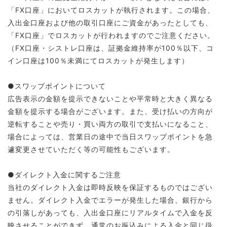
「FX口座」においてロスカットが執行されます。この場合、
入出金口座および他の取引口座にご資金があったとしても、
「FX口座」でロスカットが行われますのでご注意ください。
（FX口座・シストレ口座は、証拠金維持率が100％以下、コ
イン口座は100％未満にてロスカットが発生します）
●スワップポイントについて
広告表示の金額を提示できないことや平常時と大きく異なる
金額を提示する場合がございます。また、受け払いの方向が
逆転することや売り・買い両方の取引で支払いになること、
場合によっては、営業日の途中で当日スワップポイントを急
遽変更させていただく等の可能性もございます。
●ダイレクト入金に関するご注意
当社のダイレクト入金は即時反映を保証するものではござい
ません。ダイレクト入金でエラーが発生した場合、銀行から
の引落しがあっても、入出金口座にリアルタイムで入金を反
映させることができず、通常のお振込みによる入金と同じ扱