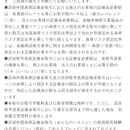
き、ご自身の責任と判断にてお願いいたします。
■店頭外国為替証拠金取引における個人のお客様の証拠金必要額
は、各通貨のレートを基にお取引額の4％以上（最大レバレッジ
25倍）、法人のお客様の証拠金必要額は、金融先物取引業協会が
算出した通貨ペアごとの為替リスク想定比率を取引の額に乗じて
得た額又は当該為替リスク想定比率以上で当社が別途定める為替
リスク想定比率を乗じて得た額となります。為替リスク想定比率
とは、金融商品取引業等に関する内閣府令第117条第31項第1号に
規定される定量的計算モデルを用い算出されるものです。
■店頭暗号資産証拠金取引における証拠金必要額は、各暗号資産
の価格を基に、個人のお客様、法人のお客様ともにお取引額の
50％（レバレッジ2倍）となります。
■店頭外国為替証拠金取引及び店頭暗号資産証拠金取引はレバレ
ッジの効果により預託する証拠金の額以上の取引が可能となりま
すが、預託した証拠金の額を上回る損失が発生するおそれがござ
います。
■各取引の取引手数料及び口座管理費は無料です。ただし、店頭
暗号資産証拠金取引において建玉を翌日まで持ち越した場合、別
途建玉管理料が発生します。
■店頭外国為替証拠金取引（みんなのシストレ）の投資助言報酬
は片道0.2Pips（税込）でありスプレッドに含まれております。