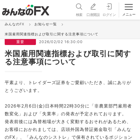
メニュー
検索
口座開設
ログイン
みんなのFX
お知らせ一覧
お知らせ＆更新情報 一覧
米国雇用関連指標および取引に関する注意事項について
重要
2026/02/02 16:30:00
米国雇用関連指標および取引に関す
る注意事項について
平素より、トレイダーズ証券をご愛顧いただき、誠にありが
とうございます。
2026年2月6日(金)日本時間22時30分に「非農業部門雇用者
数変化」および「失業率」の発表が予定されております。
発表前後には為替相場が大きく変動するおそれがあるため、
お客様におかれましては、店頭外国為替証拠金取引「みんな
のFX」、「みんなのシストレ」で保有されているポジション