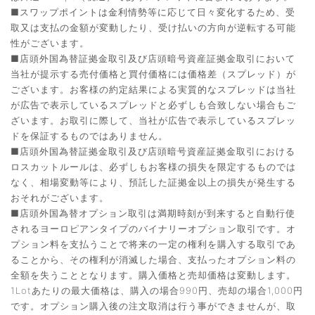
■スワップポイントは金利情勢等に応じて日々変化するため、受
取又は支払の金額が変動したり、受け払いの方向が逆転する可能
性がございます。
■店頭外国為替証拠金取引及び店頭暗号資産証拠金取引において
当社が提示する売付価格と買付価格には価格差（スプレッド）が
ございます。お客様の約定結果による実質的なスプレッドは当社
が広告で表示しているスプレッドと必ずしも合致しない場合もご
ざいます。お取引に際して、当社が広告で表示しているスプレッ
ドを保証するものではありません。
■店頭外国為替証拠金取引及び店頭暗号資産証拠金取引における
ロスカットルールは、必ずしもお客様の損失を限定するものでは
なく、相場変動等により、預託した証拠金以上の損失が発生する
おそれがございます。
■店頭外国為替オプション取引は満期時刻が到来すると自動行使
されるヨーロピアンタイプのバイナリーオプション取引です。オ
プション料を支払うことで将来の一定の権利を購入する取引であ
ることから、その権利が消滅した場合、支払ったオプション料の
全額を失うこととなります。購入価格と売却価格は変動します。
1Lotあたりの最大価格は、購入の場合990円、売却の場合1,000円
です。オプション購入後の注文取消は行う事ができませんが、取